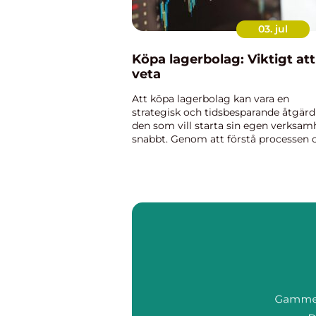
03. jul
Köpa lagerbolag: Viktigt att
veta
Att köpa lagerbolag kan vara en
strategisk och tidsbesparande åtgärd
den som vill starta sin egen verksam
snabbt. Genom att förstå processen 
fördelarna med lagerbolag, kan
entreprenörer göra i...