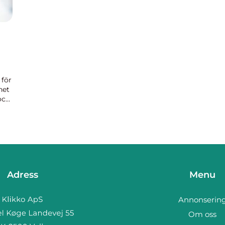
 för
het
och
Adress
Menu
Annonserin
Om oss