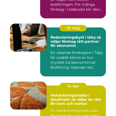
bokföringen. För många
företag i Uddevalla blir den
e...
01. maj
Redovisningsbyrå i täby så
väljer företag rätt partner
för ekonomin
En växande företagare i Täby
får snabbt känna av hur
mycket tid ekonomin tar.
Bokföring, löpande red...
14. apr
Heltäckningsmatta i
stockholm så väljer du rätt
för hem och kontor
En heltäckningsmatta kan
förändra ett rum i grunden.