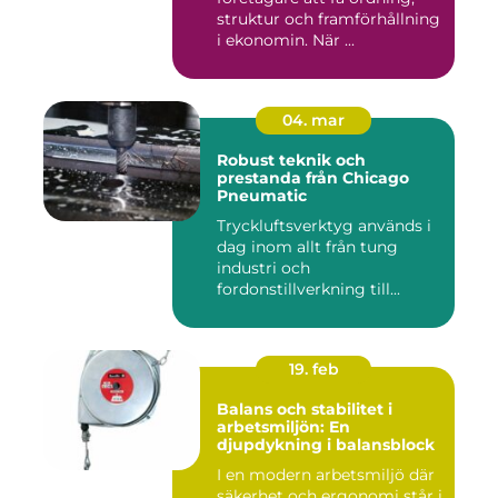
struktur och framförhållning
i ekonomin. När ...
04. mar
Robust teknik och
prestanda från Chicago
Pneumatic
Tryckluftsverktyg används i
dag inom allt från tung
industri och
fordonstillverkning till...
19. feb
Balans och stabilitet i
arbetsmiljön: En
djupdykning i balansblock
I en modern arbetsmiljö där
säkerhet och ergonomi står i