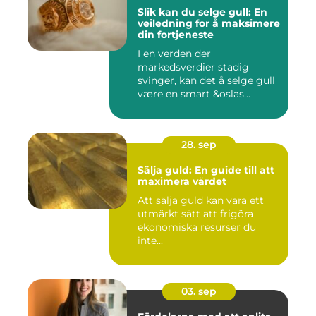
Slik kan du selge gull: En
veiledning for å maksimere
din fortjeneste
I en verden der
markedsverdier stadig
svinger, kan det å selge gull
være en smart &oslas...
28. sep
Sälja guld: En guide till att
maximera värdet
Att sälja guld kan vara ett
utmärkt sätt att frigöra
ekonomiska resurser du
inte...
03. sep