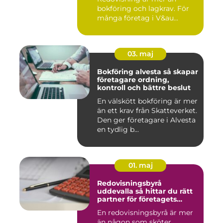
bokföring och lagkrav. För
många företag i V&au...
03. maj
Bokföring alvesta så skapar
företagare ordning,
kontroll och bättre beslut
En välskött bokföring är mer
än ett krav från Skatteverket.
Den ger företagare i Alvesta
en tydlig b...
01. maj
Redovisningsbyrå
uddevalla så hittar du rätt
partner för företagets
ekonomi
En redovisningsbyrå är mer
än någon som sköter