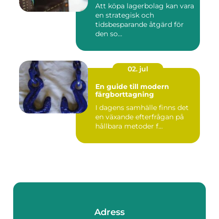
Att köpa lagerbolag kan vara
en strategisk och
tidsbesparande åtgärd för
den so...
02. jul
En guide till modern
färgborttagning
I dagens samhälle finns det
en växande efterfrågan på
hållbara metoder f...
Adress