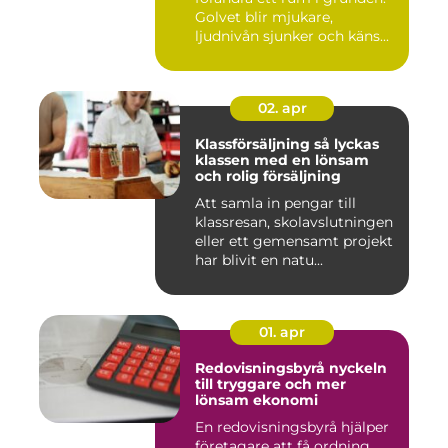
Golvet blir mjukare,
ljudnivån sjunker och käns...
02. apr
Klassförsäljning så lyckas
klassen med en lönsam
och rolig försäljning
Att samla in pengar till
klassresan, skolavslutningen
eller ett gemensamt projekt
har blivit en natu...
01. apr
Redovisningsbyrå nyckeln
till tryggare och mer
lönsam ekonomi
En redovisningsbyrå hjälper
företagare att få ordning,