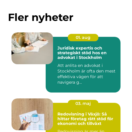
Fler nyheter
01. aug
Juridisk expertis och
strategiskt stöd hos en
advokat i Stockholm
Att anlita en advokat i
Stockholm är ofta den mest
effektiva vägen för att
navigera g...
03. maj
Redovisning i Växjö: Så
hittar företag rätt stöd för
ekonomi och tillväxt
Redovisning är mer än