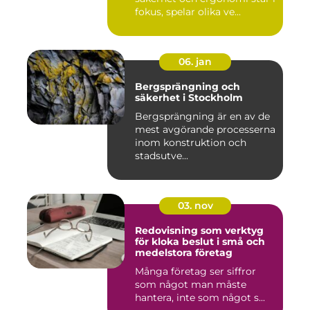
fokus, spelar olika ve...
06. jan
Bergsprängning och
säkerhet i Stockholm
Bergsprängning är en av de
mest avgörande processerna
inom konstruktion och
stadsutve...
03. nov
Redovisning som verktyg
för kloka beslut i små och
medelstora företag
Många företag ser siffror
som något man måste
hantera, inte som något s...