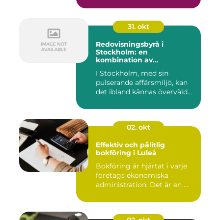
31. okt
Redovisningsbyrå i
Stockholm: en
kombination av
professionalism och
I Stockholm, med sin
personlig service
pulserande affärsmiljö, kan
det ibland kännas överväld...
02. okt
Effektiv och pålitlig
bokföring i Luleå
Bokföring är hjärtat i varje
företags ekonomiska
administration. Det är en ...