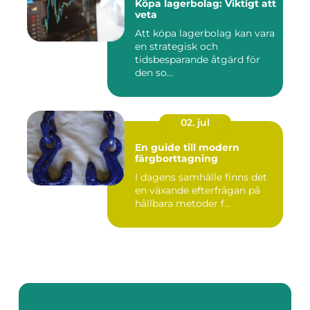
Köpa lagerbolag: Viktigt att
veta
Att köpa lagerbolag kan vara
en strategisk och
tidsbesparande åtgärd för
den so...
02. jul
En guide till modern
färgborttagning
I dagens samhälle finns det
en växande efterfrågan på
hållbara metoder f...