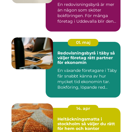
ekonomi
En redovisningsbyrå är mer
än någon som sköter
bokföringen. För många
företag i Uddevalla blir den
e...
01. maj
Redovisningsbyrå i täby så
väljer företag rätt partner
för ekonomin
En växande företagare i Täby
får snabbt känna av hur
mycket tid ekonomin tar.
Bokföring, löpande red...
14. apr
Heltäckningsmatta i
stockholm så väljer du rätt
för hem och kontor