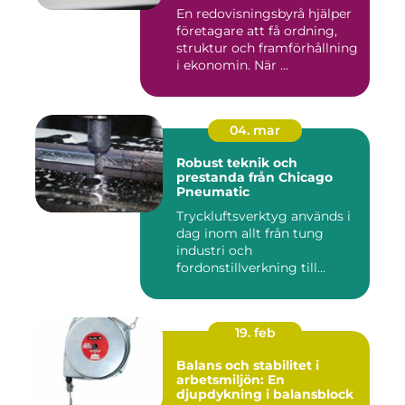
En redovisningsbyrå hjälper
företagare att få ordning,
struktur och framförhållning
i ekonomin. När ...
04. mar
Robust teknik och
prestanda från Chicago
Pneumatic
Tryckluftsverktyg används i
dag inom allt från tung
industri och
fordonstillverkning till...
19. feb
Balans och stabilitet i
arbetsmiljön: En
djupdykning i balansblock