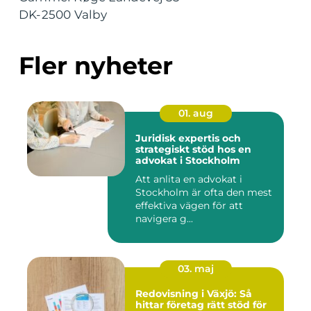
DK-2500 Valby
Fler nyheter
01. aug
Juridisk expertis och
strategiskt stöd hos en
advokat i Stockholm
Att anlita en advokat i
Stockholm är ofta den mest
effektiva vägen för att
navigera g...
03. maj
Redovisning i Växjö: Så
hittar företag rätt stöd för