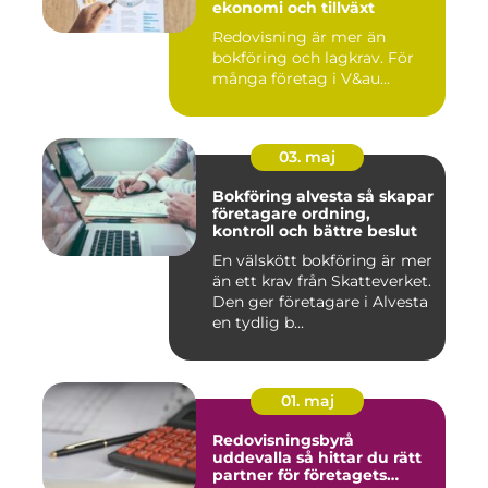
ekonomi och tillväxt
Redovisning är mer än
bokföring och lagkrav. För
många företag i V&au...
03. maj
Bokföring alvesta så skapar
företagare ordning,
kontroll och bättre beslut
En välskött bokföring är mer
än ett krav från Skatteverket.
Den ger företagare i Alvesta
en tydlig b...
01. maj
Redovisningsbyrå
uddevalla så hittar du rätt
partner för företagets