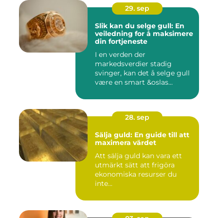
29. sep
Slik kan du selge gull: En
veiledning for å maksimere
din fortjeneste
I en verden der
markedsverdier stadig
svinger, kan det å selge gull
være en smart &oslas...
28. sep
Sälja guld: En guide till att
maximera värdet
Att sälja guld kan vara ett
utmärkt sätt att frigöra
ekonomiska resurser du
inte...