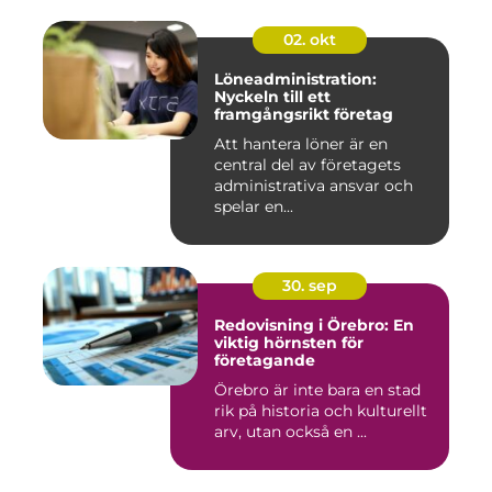
02. okt
Löneadministration:
Nyckeln till ett
framgångsrikt företag
Att hantera löner är en
central del av företagets
administrativa ansvar och
spelar en...
30. sep
Redovisning i Örebro: En
viktig hörnsten för
företagande
Örebro är inte bara en stad
rik på historia och kulturellt
arv, utan också en ...