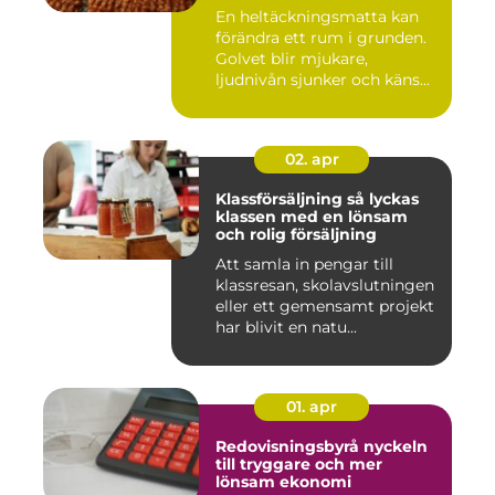
En heltäckningsmatta kan
förändra ett rum i grunden.
Golvet blir mjukare,
ljudnivån sjunker och käns...
02. apr
Klassförsäljning så lyckas
klassen med en lönsam
och rolig försäljning
Att samla in pengar till
klassresan, skolavslutningen
eller ett gemensamt projekt
har blivit en natu...
01. apr
Redovisningsbyrå nyckeln
till tryggare och mer
lönsam ekonomi