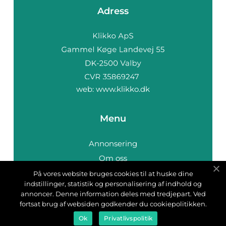
Adress
web:
www.klikko.dk
Menu
Annonsering
Om oss
Cookies
På vores website bruges cookies til at huske dine
indstillinger, statistik og personalisering af indhold og
Kontakta oss
annoncer. Denne information deles med tredjepart. Ved
Sitemap
fortsat brug af websiden godkender du cookiepolitikken.
Ok
Privatlivspolitik