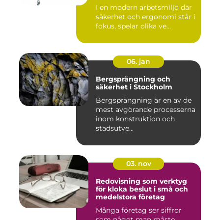
I en modern arbetsmiljö där
säkerhet och ergonomi står i
fokus, spelar olika ve...
06. jan
Bergsprängning och
säkerhet i Stockholm
Bergsprängning är en av de
mest avgörande processerna
inom konstruktion och
stadsutve...
03. nov
Redovisning som verktyg
för kloka beslut i små och
medelstora företag
Många företag ser siffror
som något man måste