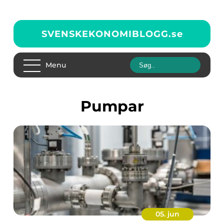
SVENSKEKONOMIBLOGG.
se
Menu
pumpar
05. jun