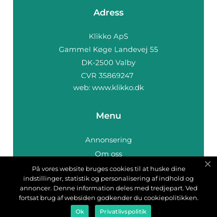
Adress
web:
www.klikko.dk
Menu
Annonsering
Om oss
Cookies
På vores website bruges cookies til at huske dine
indstillinger, statistik og personalisering af indhold og
Kontakta oss
annoncer. Denne information deles med tredjepart. Ved
Sitemap
fortsat brug af websiden godkender du cookiepolitikken.
Ok
Privatlivspolitik