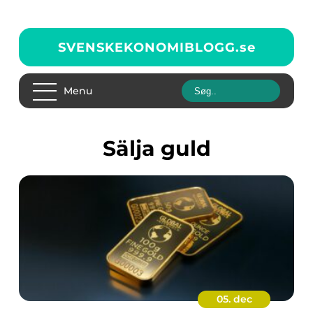
SVENSKEKONOMIBLOGG.
se
Menu
sälja guld
05. dec