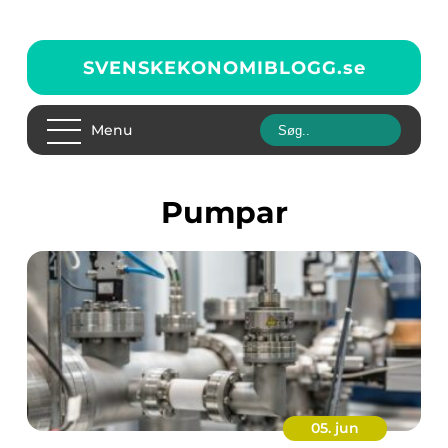
SVENSKEKONOMIBLOGG.
se
Menu
pumpar
05. jun