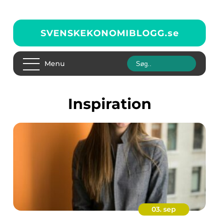
SVENSKEKONOMIBLOGG.
se
Menu
inspiration
03. sep