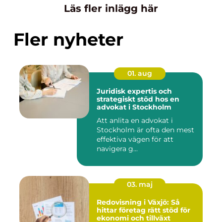
Läs fler inlägg här
Fler nyheter
01. aug
Juridisk expertis och
strategiskt stöd hos en
advokat i Stockholm
Att anlita en advokat i
Stockholm är ofta den mest
effektiva vägen för att
navigera g...
03. maj
Redovisning i Växjö: Så
hittar företag rätt stöd för
ekonomi och tillväxt