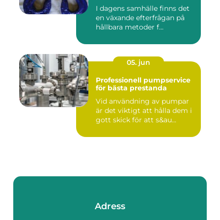
I dagens samhälle finns det
en växande efterfrågan på
hållbara metoder f...
05. jun
Professionell pumpservice
för bästa prestanda
Vid användning av pumpar
är det viktigt att hålla dem i
gott skick för att s&au...
Adress