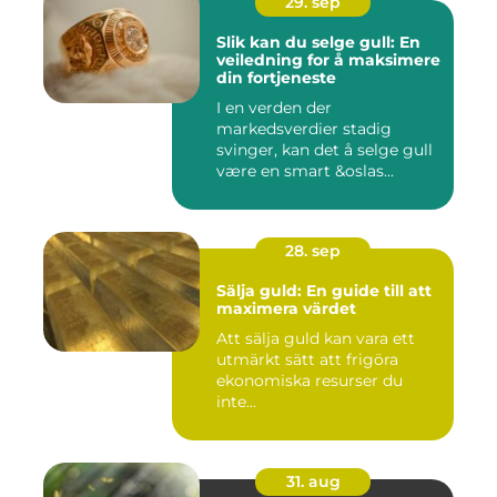
29. sep
Slik kan du selge gull: En
veiledning for å maksimere
din fortjeneste
I en verden der
markedsverdier stadig
svinger, kan det å selge gull
være en smart &oslas...
28. sep
Sälja guld: En guide till att
maximera värdet
Att sälja guld kan vara ett
utmärkt sätt att frigöra
ekonomiska resurser du
inte...
31. aug