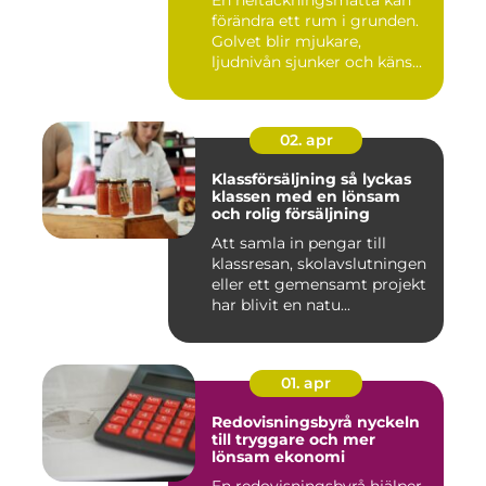
En heltäckningsmatta kan
förändra ett rum i grunden.
Golvet blir mjukare,
ljudnivån sjunker och käns...
02. apr
Klassförsäljning så lyckas
klassen med en lönsam
och rolig försäljning
Att samla in pengar till
klassresan, skolavslutningen
eller ett gemensamt projekt
har blivit en natu...
01. apr
Redovisningsbyrå nyckeln
till tryggare och mer
lönsam ekonomi