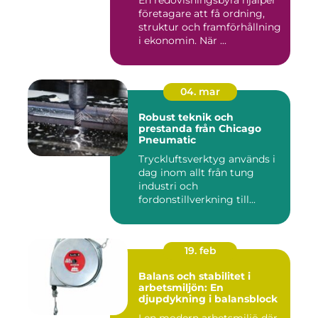
En redovisningsbyrå hjälper
företagare att få ordning,
struktur och framförhållning
i ekonomin. När ...
04. mar
Robust teknik och
prestanda från Chicago
Pneumatic
Tryckluftsverktyg används i
dag inom allt från tung
industri och
fordonstillverkning till...
19. feb
Balans och stabilitet i
arbetsmiljön: En
djupdykning i balansblock