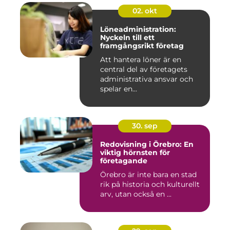
02. okt
Löneadministration:
Nyckeln till ett
framgångsrikt företag
Att hantera löner är en
central del av företagets
administrativa ansvar och
spelar en...
30. sep
Redovisning i Örebro: En
viktig hörnsten för
företagande
Örebro är inte bara en stad
rik på historia och kulturellt
arv, utan också en ...