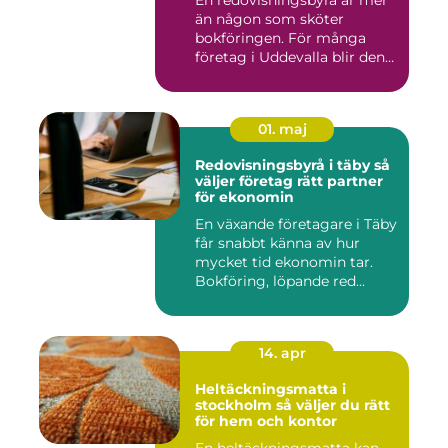
En redovisningsbyrå är mer
än någon som sköter
bokföringen. För många
företag i Uddevalla blir den
e...
01. maj
Redovisningsbyrå i täby så
väljer företag rätt partner
för ekonomin
En växande företagare i Täby
får snabbt känna av hur
mycket tid ekonomin tar.
Bokföring, löpande red...
14. apr
Heltäckningsmatta i
stockholm så väljer du rätt
för hem och kontor