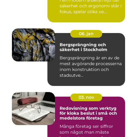
I en modern arbetsmiljö där
säkerhet och ergonomi står i
fokus, spelar olika ve...
06. jan
Bergsprängning och
säkerhet i Stockholm
Bergsprängning är en av de
mest avgörande processerna
inom konstruktion och
stadsutve...
03. nov
Redovisning som verktyg
för kloka beslut i små och
medelstora företag
Många företag ser siffror
som något man måste