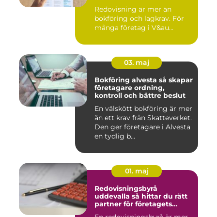
Redovisning är mer än
bokföring och lagkrav. För
många företag i V&au...
03. maj
Bokföring alvesta så skapar
företagare ordning,
kontroll och bättre beslut
En välskött bokföring är mer
än ett krav från Skatteverket.
Den ger företagare i Alvesta
en tydlig b...
01. maj
Redovisningsbyrå
uddevalla så hittar du rätt
partner för företagets
ekonomi