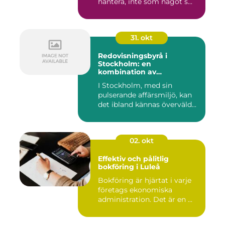
hantera, inte som något s...
31. okt
Redovisningsbyrå i
Stockholm: en
kombination av
professionalism och
I Stockholm, med sin
personlig service
pulserande affärsmiljö, kan
det ibland kännas överväld...
02. okt
Effektiv och pålitlig
bokföring i Luleå
Bokföring är hjärtat i varje
företags ekonomiska
administration. Det är en ...