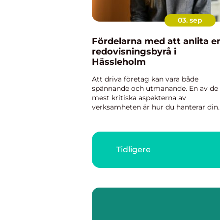
03. sep
Fördelarna med att anlita e
redovisningsbyrå i
Hässleholm
Att driva företag kan vara både
spännande och utmanande. En av de
mest kritiska aspekterna av
verksamheten är hur du hanterar din
ekonomi. Bokföring, lönehantering,
skatter och bokslut är bara några av 
upp...
Tidligere