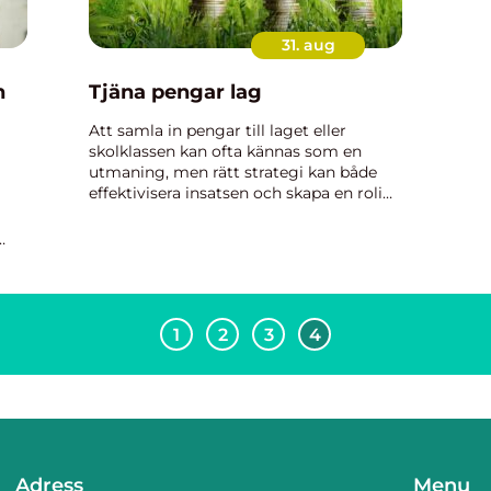
31. aug
n
Tjäna pengar lag
Att samla in pengar till laget eller
skolklassen kan ofta kännas som en
utmaning, men rätt strategi kan både
effektivisera insatsen och skapa en rolig
upplevelse för alla inblandade. Det
handlar inte bara om att samla in
pengar, ...
de
1
2
3
4
Adress
Menu