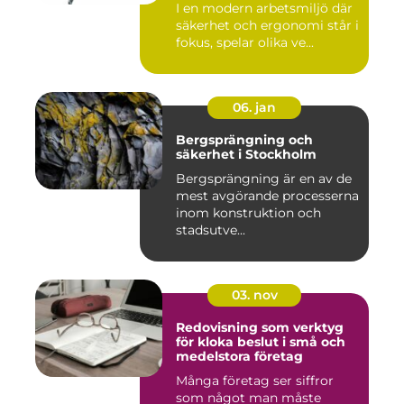
I en modern arbetsmiljö där
säkerhet och ergonomi står i
fokus, spelar olika ve...
06. jan
Bergsprängning och
säkerhet i Stockholm
Bergsprängning är en av de
mest avgörande processerna
inom konstruktion och
stadsutve...
03. nov
Redovisning som verktyg
för kloka beslut i små och
medelstora företag
Många företag ser siffror
som något man måste