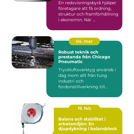
En redovisningsbyrå hjälper
företagare att få ordning,
struktur och framförhållning
i ekonomin. När ...
04. mar
Robust teknik och
prestanda från Chicago
Pneumatic
Tryckluftsverktyg används i
dag inom allt från tung
industri och
fordonstillverkning till...
19. feb
Balans och stabilitet i
arbetsmiljön: En
djupdykning i balansblock