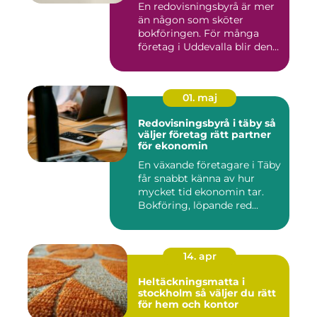
En redovisningsbyrå är mer
än någon som sköter
bokföringen. För många
företag i Uddevalla blir den
e...
01. maj
Redovisningsbyrå i täby så
väljer företag rätt partner
för ekonomin
En växande företagare i Täby
får snabbt känna av hur
mycket tid ekonomin tar.
Bokföring, löpande red...
14. apr
Heltäckningsmatta i
stockholm så väljer du rätt
för hem och kontor