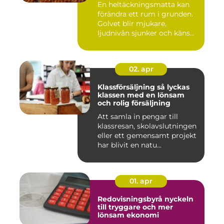
En heltäckningsmatta kan
förändra ett rum i grunden.
Golvet blir mjukare,
ljudnivån sjunker och käns...
02. apr
Klassförsäljning så lyckas
klassen med en lönsam
och rolig försäljning
Att samla in pengar till
klassresan, skolavslutningen
eller ett gemensamt projekt
har blivit en natu...
01. apr
Redovisningsbyrå nyckeln
till tryggare och mer
lönsam ekonomi