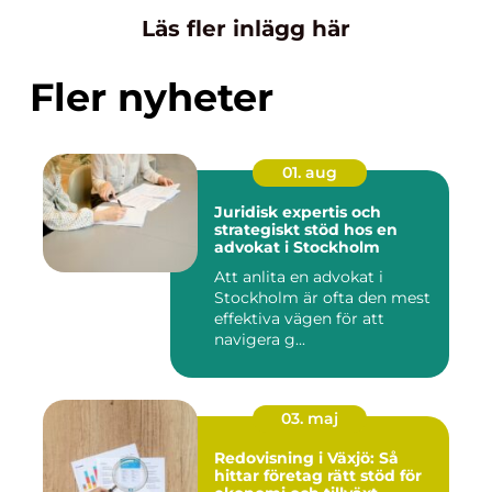
Läs fler inlägg här
Fler nyheter
01. aug
Juridisk expertis och
strategiskt stöd hos en
advokat i Stockholm
Att anlita en advokat i
Stockholm är ofta den mest
effektiva vägen för att
navigera g...
03. maj
Redovisning i Växjö: Så
hittar företag rätt stöd för