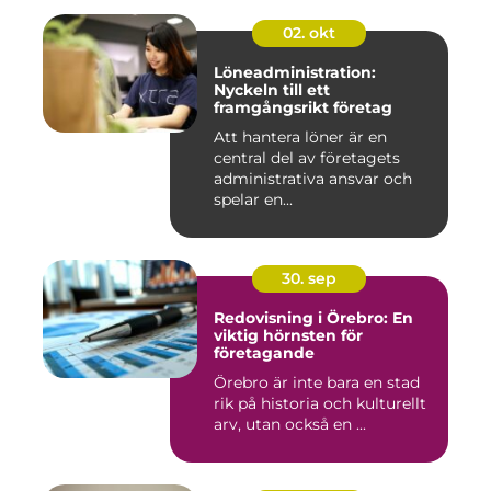
02. okt
Löneadministration:
Nyckeln till ett
framgångsrikt företag
Att hantera löner är en
central del av företagets
administrativa ansvar och
spelar en...
30. sep
Redovisning i Örebro: En
viktig hörnsten för
företagande
Örebro är inte bara en stad
rik på historia och kulturellt
arv, utan också en ...