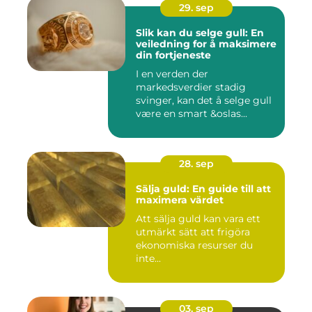
29. sep
Slik kan du selge gull: En
veiledning for å maksimere
din fortjeneste
I en verden der
markedsverdier stadig
svinger, kan det å selge gull
være en smart &oslas...
28. sep
Sälja guld: En guide till att
maximera värdet
Att sälja guld kan vara ett
utmärkt sätt att frigöra
ekonomiska resurser du
inte...
03. sep