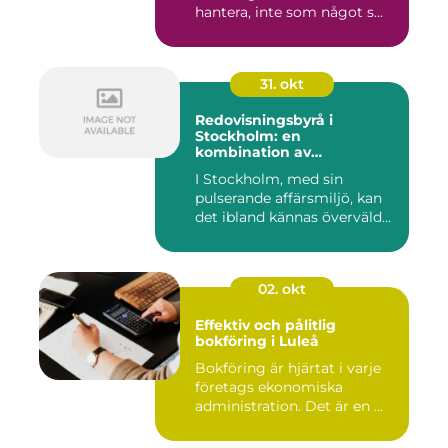
hantera, inte som något s...
31. okt
Redovisningsbyrå i
Stockholm: en
kombination av
professionalism och
I Stockholm, med sin
personlig service
pulserande affärsmiljö, kan
det ibland kännas överväld...
02. okt
Effektiv och pålitlig
bokföring i Luleå
Bokföring är hjärtat i varje
företags ekonomiska
administration. Det är en ...