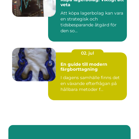
veta
Att köpa lagerbolag kan vara
en strategisk och
tidsbesparande åtgärd för
den so...
02. jul
En guide till modern
färgborttagning
I dagens samhälle finns det
en växande efterfrågan på
hållbara metoder f...