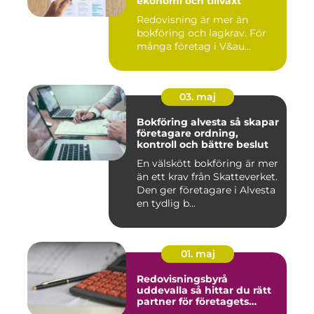
ekonomi och tillväxt
Redovisning är mer än
bokföring och lagkrav. För
många företag i V&au...
03. maj
Bokföring alvesta så skapar
företagare ordning,
kontroll och bättre beslut
En välskött bokföring är mer
än ett krav från Skatteverket.
Den ger företagare i Alvesta
en tydlig b...
01. maj
Redovisningsbyrå
uddevalla så hittar du rätt
partner för företagets
ekonomi