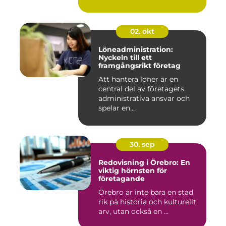
02. okt
Löneadministration:
Nyckeln till ett
framgångsrikt företag
Att hantera löner är en
central del av företagets
administrativa ansvar och
spelar en...
30. sep
Redovisning i Örebro: En
viktig hörnsten för
företagande
Örebro är inte bara en stad
rik på historia och kulturellt
arv, utan också en ...