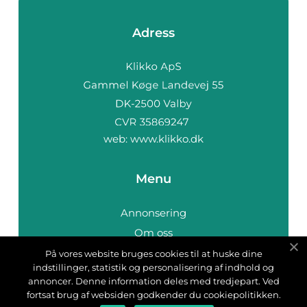
Adress
web:
www.klikko.dk
Menu
Annonsering
Om oss
Cookies
På vores website bruges cookies til at huske dine
indstillinger, statistik og personalisering af indhold og
Kontakta oss
annoncer. Denne information deles med tredjepart. Ved
Sitemap
fortsat brug af websiden godkender du cookiepolitikken.