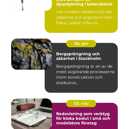
djupdykning i balansblock
I en modern arbetsmiljö där
säkerhet och ergonomi står i
fokus, spelar olika ve...
06. jan
Bergsprängning och
säkerhet i Stockholm
Bergsprängning är en av de
mest avgörande processerna
inom konstruktion och
stadsutve...
03. nov
Redovisning som verktyg
för kloka beslut i små och
medelstora företag