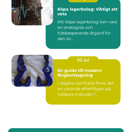
Köpa lagerbolag: Viktigt att
veta
Att köpa lagerbolag kan vara
en strategisk och
tidsbesparande åtgärd för
den so...
02. jul
En guide till modern
färgborttagning
I dagens samhälle finns det
en växande efterfrågan på
hållbara metoder f...