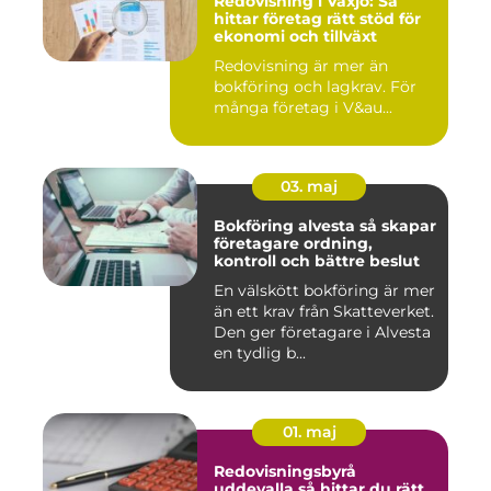
Redovisning i Växjö: Så
hittar företag rätt stöd för
ekonomi och tillväxt
Redovisning är mer än
bokföring och lagkrav. För
många företag i V&au...
03. maj
Bokföring alvesta så skapar
företagare ordning,
kontroll och bättre beslut
En välskött bokföring är mer
än ett krav från Skatteverket.
Den ger företagare i Alvesta
en tydlig b...
01. maj
Redovisningsbyrå
uddevalla så hittar du rätt