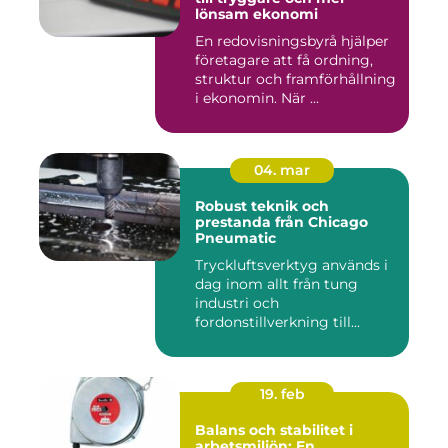
lönsam ekonomi
En redovisningsbyrå hjälper
företagare att få ordning,
struktur och framförhållning
i ekonomin. När ...
04. mar
Robust teknik och
prestanda från Chicago
Pneumatic
Tryckluftsverktyg används i
dag inom allt från tung
industri och
fordonstillverkning till...
19. feb
Balans och stabilitet i
arbetsmiljön: En