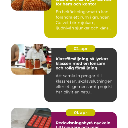
för hem och kontor
En heltäckningsmatta kan
förändra ett rum i grunden.
Golvet blir mjukare,
ljudnivån sjunker och käns...
02. apr
Klassförsäljning så lyckas
klassen med en lönsam
och rolig försäljning
Att samla in pengar till
klassresan, skolavslutningen
eller ett gemensamt projekt
har blivit en natu...
01. apr
Redovisningsbyrå nyckeln
till tryggare och mer