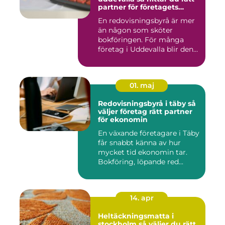
partner för företagets
ekonomi
En redovisningsbyrå är mer
än någon som sköter
bokföringen. För många
företag i Uddevalla blir den
e...
01. maj
Redovisningsbyrå i täby så
väljer företag rätt partner
för ekonomin
En växande företagare i Täby
får snabbt känna av hur
mycket tid ekonomin tar.
Bokföring, löpande red...
14. apr
Heltäckningsmatta i
stockholm så väljer du rätt