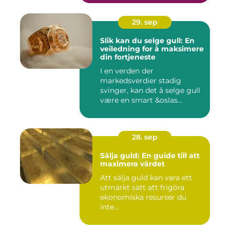
29. sep
Slik kan du selge gull: En
veiledning for å maksimere
din fortjeneste
I en verden der
markedsverdier stadig
svinger, kan det å selge gull
være en smart &oslas...
28. sep
Sälja guld: En guide till att
maximera värdet
Att sälja guld kan vara ett
utmärkt sätt att frigöra
ekonomiska resurser du
inte...