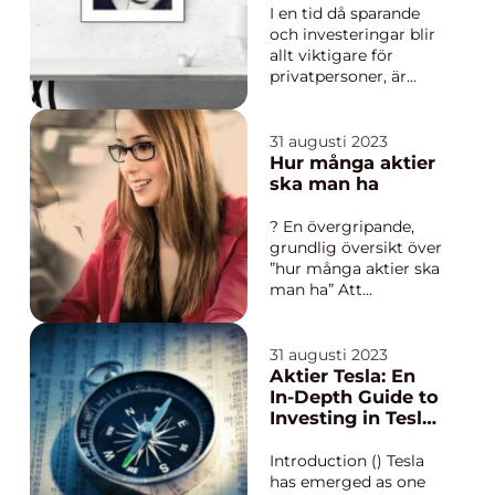
I en tid då sparande
och investeringar blir
allt viktigare för
privatpersoner, är
aktier ett populärt
sätt att dra nytta av
den finansiella
31 augusti 2023
marknaden. För de
Hur många aktier
som är nya på
ska man ha
området kan det dock
vara överväldigande
? En övergripande,
att ta sig an
grundlig översikt över
aktiemarknaden. I
”hur många aktier ska
denna...
man ha” Att
bestämma hur
många aktier man ska
ha i sin portfölj är en
31 augusti 2023
viktig beslut för både
Aktier Tesla: En
erfarna och nybörjare
In-Depth Guide to
inom investeringar.
Investing in Tesla
Valet av antal aktier
Stocks
kan påverka både ...
Introduction () Tesla
has emerged as one