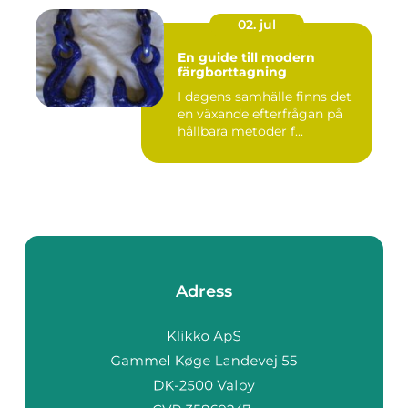
02. jul
En guide till modern
färgborttagning
I dagens samhälle finns det
en växande efterfrågan på
hållbara metoder f...
Adress