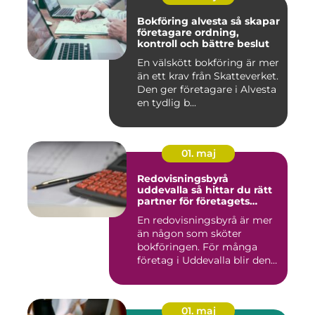
Bokföring alvesta så skapar
företagare ordning,
kontroll och bättre beslut
En välskött bokföring är mer
än ett krav från Skatteverket.
Den ger företagare i Alvesta
en tydlig b...
01. maj
Redovisningsbyrå
uddevalla så hittar du rätt
partner för företagets
ekonomi
En redovisningsbyrå är mer
än någon som sköter
bokföringen. För många
företag i Uddevalla blir den
e...
01. maj