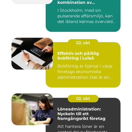
kombination av
professionalism och
I Stockholm, med sin
personlig service
pulserande affärsmiljö, kan
det ibland kännas överväld...
02. okt
Effektiv och pålitlig
bokföring i Luleå
Bokföring är hjärtat i varje
företags ekonomiska
administration. Det är en ...
02. okt
Löneadministration:
Nyckeln till ett
framgångsrikt företag
Att hantera löner är en