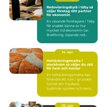
Redovisningsbyrå i täby så
väljer företag rätt partner
för ekonomin
En växande företagare i Täby
får snabbt känna av hur
mycket tid ekonomin tar.
Bokföring, löpande red...
14. apr
Heltäckningsmatta i
stockholm så väljer du rätt
för hem och kontor
En heltäckningsmatta kan
förändra ett rum i grunden.
Golvet blir mjukare,
ljudnivån sjunker och käns...
02. apr