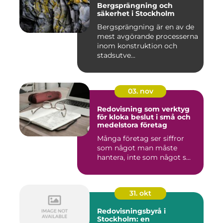
Bergsprängning och
säkerhet i Stockholm
Bergsprängning är en av de
mest avgörande processerna
inom konstruktion och
stadsutve...
03. nov
Redovisning som verktyg
för kloka beslut i små och
medelstora företag
Många företag ser siffror
som något man måste
hantera, inte som något s...
31. okt
Redovisningsbyrå i
Stockholm: en