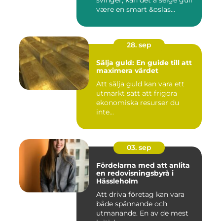
svinger, kan det å selge gull
være en smart &oslas...
28. sep
Sälja guld: En guide till att
maximera värdet
Att sälja guld kan vara ett
utmärkt sätt att frigöra
ekonomiska resurser du
inte...
03. sep
Fördelarna med att anlita
en redovisningsbyrå i
Hässleholm
Att driva företag kan vara
både spännande och
utmanande. En av de mest