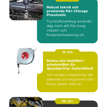
Robust teknik och
prestanda från Chicago
Pneumatic
Tryckluftsverktyg används i
dag inom allt från tung
industri och
fordonstillverkning till...
19. feb
Balans och stabilitet i
arbetsmiljön: En
djupdykning i balansblock
I en modern arbetsmiljö där
säkerhet och ergonomi står i
fokus, spelar olika ve...
06. jan