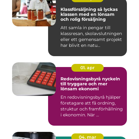
Klassförsäljning så lyckas
klassen med en lönsam
och rolig försäljning
Att samla in pengar till
klassresan, skolavslutningen
eller ett gemensamt projekt
har blivit en natu...
01. apr
Redovisningsbyrå nyckeln
till tryggare och mer
lönsam ekonomi
En redovisningsbyrå hjälper
företagare att få ordning,
struktur och framförhållning
i ekonomin. När ...
04. mar