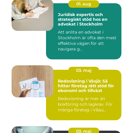
01. aug
Juridisk expertis och
strategiskt stöd hos en
advokat i Stockholm
Att anlita en advokat i
Stockholm är ofta den mest
effektiva vägen för att
navigera g...
03. maj
Redovisning i Växjö: Så
hittar företag rätt stöd för
ekonomi och tillväxt
Redovisning är mer än
bokföring och lagkrav. För
många företag i V&au...
03. maj