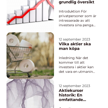
grundlig översikt
Introduktion För
privatpersoner som är
intresserade av att
investera sina pengar
kan aktier vara en
spännande och
lönsam möjlighet.
12 september 2023
Men för nybörjare kan
Vilka aktier ska
aktiemarknaden
man köpa
kännas komplex och
överväldigande. I
Inledning När det
denna artikel kommer
kommer till att
vi att ge en
investera i aktier kan
omfattande...
det vara en utmaning
att veta vilka aktier
man bör köpa. Det
finns dock flera
12 september 2023
faktorer att ta hänsyn
Aktiekurser
till för att fatta
historik: En
välgrundade beslut
omfattande
när det gäller att välja
analys