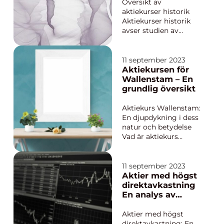
rätt aktier. I den här
Översikt av
artike...
aktiekurser historik
Aktiekurser historik
avser studien av
tidigare pris- och
volymprestanda för
aktier på en börs.
11 september 2023
Genom att analysera
Aktiekursen för
historiska aktiekurser
Wallenstam – En
kan investerare och
grundlig översikt
analytiker göra
prognoser om
Aktiekurs Wallenstam:
framtida prisrörelser
En djupdykning i dess
och värd...
natur och betydelse
Vad är aktiekurs
Wallenstam?
Aktiekursen för
Wallenstam är ett
11 september 2023
väsentligt mått på
Aktier med högst
värdet av företagets
direktavkastning
aktier på börsen. Den
En analys av
avspeglar
utdelningsmöjligh
marknadens
eter
Aktier med högst
uppfattning om
direktavkastning: En