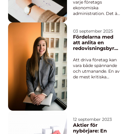
skapa lu...
varje företags
ekonomiska
administration. Det är
en nödvändig
aktivitet för att
säkerställa att
03 september 2025
företagets
Fördelarna med
ekonomiska
att anlita en
transaktioner är
redovisningsbyrå i
korrekta och spårbara.
Hässleholm
Bok...
Att driva företag kan
vara både spännande
och utmanande. En av
de mest kritiska
aspekterna av
verksamheten är hur
du hanterar din
ekonomi. Bokföring,
lönehantering, skatter
och bokslut är bara
några av de upp...
12 september 2023
Aktier för
nybörjare: En