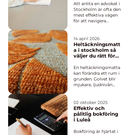
Stockholm
Att anlita en advokat i
Stockholm är ofta den
mest effektiva vägen
för att navigera
genom juridisk
osäkerhet med
självförtroende.
14 april 2026
Juridiska utmaningar
Heltäckningsmatt
kan uppstå snabbt,
a i stockholm så
vare sig det handlar
väljer du rätt för
om affärslivets ko...
hem och kontor
En heltäckningsmatta
kan förändra ett rum i
grunden. Golvet blir
mjukare, ljudnivån
sjunker och känslan
blir mer ombonad. I
Stockholm, där
02 oktober 2025
många bor i lägenhet
Effektiv och
och ljud mellan
pålitlig bokföring
våningsplan lätt
i Luleå
sprider sig, är textila
golv ett enkelt sätt att
Bokföring är hjärtat i