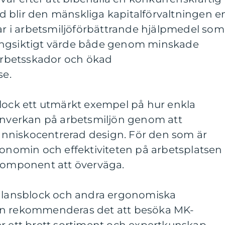
 blir den mänskliga kapitalförvaltningen e
gar i arbetsmiljöförbättrande hjälpmedel som
ångsiktigt värde både genom minskade
 arbetsskador och ökad
se.
block ett utmärkt exempel på hur enkla
 inverkan på arbetsmiljön genom att
nniskocentrerad design. För den som är
gonomin och effektiviteten på arbetsplatsen
 komponent att överväga.
balansblock och andra ergonomiska
in rekommenderas det att besöka MK-