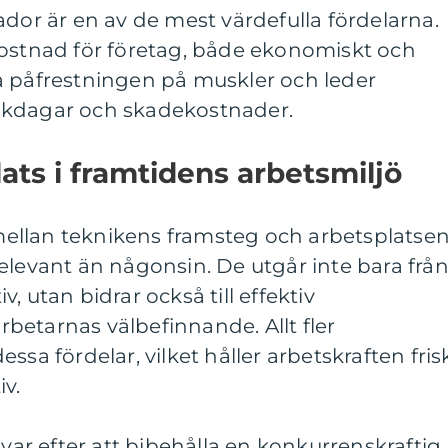
ador är en av de mest värdefulla fördelarna.
kostnad för företag, både ekonomiskt och
a påfrestningen på muskler och leder
ukdagar och skadekostnader.
ats i framtidens arbetsmiljö
ellan teknikens framsteg och arbetsplatse
elevant än någonsin. De utgår inte bara frå
, utan bidrar också till effektiv
betarnas välbefinnande. Allt fler
ssa fördelar, vilket håller arbetskraften fris
v.
ävar efter att bibehålla en konkurrenskraftig