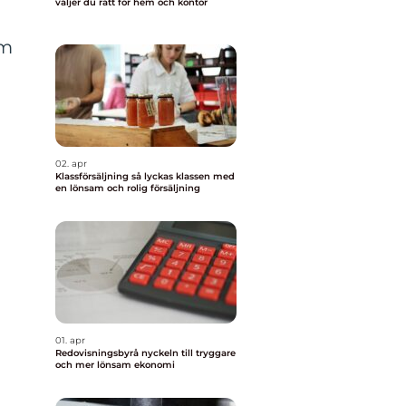
väljer du rätt för hem och kontor
om
n
02. apr
Klassförsäljning så lyckas klassen med
en lönsam och rolig försäljning
01. apr
Redovisningsbyrå nyckeln till tryggare
och mer lönsam ekonomi