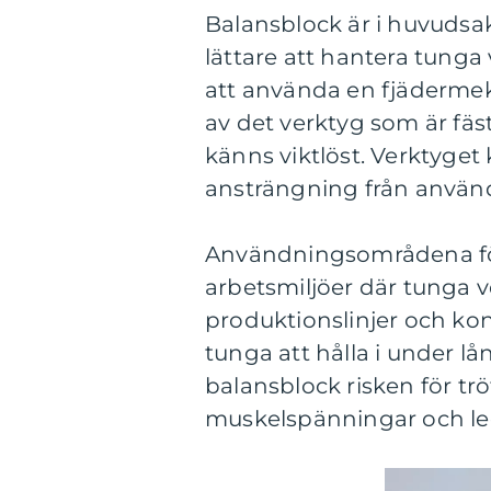
Balansblock är i huvudsa
lättare att hantera tunga
att använda en fjädermek
av det verktyg som är fäst 
känns viktlöst. Verktyget
ansträngning från använ
Användningsområdena för
arbetsmiljöer där tunga v
produktionslinjer och kon
tunga att hålla i under 
balansblock risken för tr
muskelspänningar och le