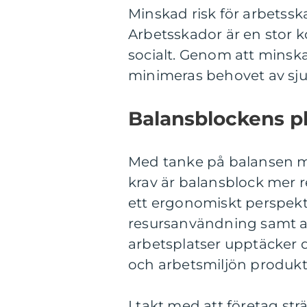
Minskad risk för arbetssk
Arbetsskador är en stor 
socialt. Genom att minsk
minimeras behovet av sj
Balansblockens pl
Med tanke på balansen m
krav är balansblock mer r
ett ergonomiskt perspektiv
resursanvändning samt ar
arbetsplatser upptäcker de
och arbetsmiljön produkti
I takt med att företag str