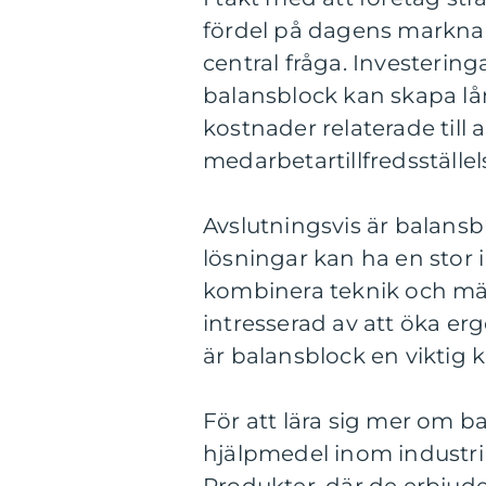
fördel på dagens marknad
central fråga. Investerin
balansblock kan skapa l
kostnader relaterade till
medarbetartillfredsställel
Avslutningsvis är balans
lösningar kan ha en stor
kombinera teknik och mä
intresserad av att öka er
är balansblock en viktig
För att lära sig mer om 
hjälpmedel inom industr