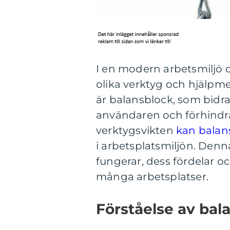
I en modern arbetsmiljö d
olika verktyg och hjälpme
är balansblock, som bidra
användaren och förhindra
verktygsvikten
kan balan
i arbetsplatsmiljön. Denn
fungerar, dess fördelar o
många arbetsplatser.
Förståelse av bal