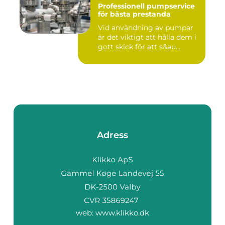
Professionell pumpservice
för bästa prestanda
Vid användning av pumpar
är det viktigt att hålla dem i
gott skick för att s&au...
Adress
web:
www.klikko.dk