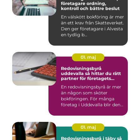
företagare ordning,
kontroll och bättre beslut
En välskött bokföring är mer
än ett krav från Skatteverket.
Den ger företagare i Alvesta
en tydlig b...
01. maj
Redovisningsbyrå
uddevalla så hittar du rätt
partner för företagets
ekonomi
En redovisningsbyrå är mer
än någon som sköter
bokföringen. För många
företag i Uddevalla blir den
e...
01. maj
Redovisningsbyrå i täby så