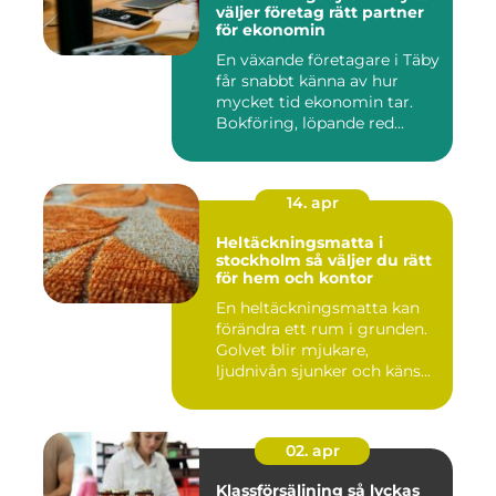
väljer företag rätt partner
för ekonomin
En växande företagare i Täby
får snabbt känna av hur
mycket tid ekonomin tar.
Bokföring, löpande red...
14. apr
Heltäckningsmatta i
stockholm så väljer du rätt
för hem och kontor
En heltäckningsmatta kan
förändra ett rum i grunden.
Golvet blir mjukare,
ljudnivån sjunker och käns...
02. apr
Klassförsäljning så lyckas