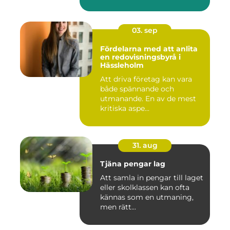
03. sep
Fördelarna med att anlita
en redovisningsbyrå i
Hässleholm
Att driva företag kan vara
både spännande och
utmanande. En av de mest
kritiska aspe...
31. aug
Tjäna pengar lag
Att samla in pengar till laget
eller skolklassen kan ofta
kännas som en utmaning,
men rätt...