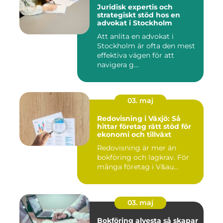
Juridisk expertis och
strategiskt stöd hos en
advokat i Stockholm
Att anlita en advokat i
Stockholm är ofta den mest
effektiva vägen för att
navigera g...
03. maj
Redovisning i Växjö: Så
hittar företag rätt stöd för
ekonomi och tillväxt
Redovisning är mer än
bokföring och lagkrav. För
många företag i V&au...
03. maj
Bokföring alvesta så skapar