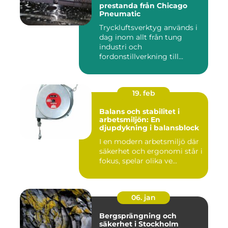
prestanda från Chicago
Pneumatic
Tryckluftsverktyg används i
dag inom allt från tung
industri och
fordonstillverkning till...
19. feb
Balans och stabilitet i
arbetsmiljön: En
djupdykning i balansblock
I en modern arbetsmiljö där
säkerhet och ergonomi står i
fokus, spelar olika ve...
06. jan
Bergsprängning och
säkerhet i Stockholm