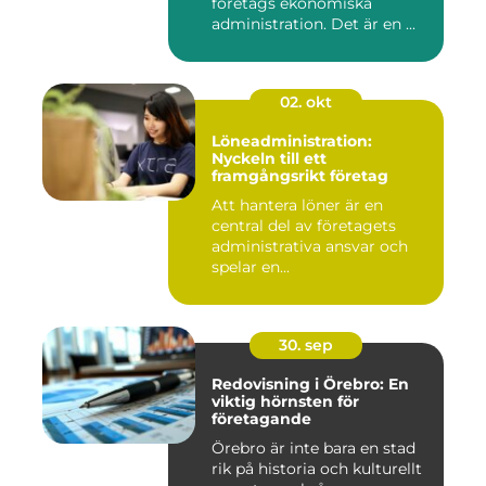
företags ekonomiska
administration. Det är en ...
02. okt
Löneadministration:
Nyckeln till ett
framgångsrikt företag
Att hantera löner är en
central del av företagets
administrativa ansvar och
spelar en...
30. sep
Redovisning i Örebro: En
viktig hörnsten för
företagande
Örebro är inte bara en stad
rik på historia och kulturellt