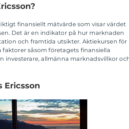
Ericsson?
viktigt finansiellt mätvärde som visar värdet
rsen. Det är en indikator på hur marknaden
tion och framtida utsikter. Aktiekursen för
a faktorer såsom företagets finansiella
rån investerare, allmänna marknadsvillkor oc
s Ericsson