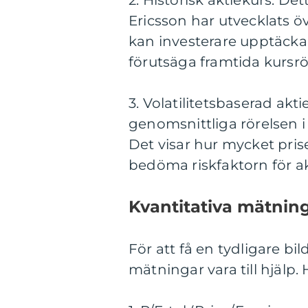
2. Historisk aktiekurs: De
Ericsson har utvecklats ö
kan investerare upptäcka
förutsäga framtida kursrö
3. Volatilitetsbaserad ak
genomsnittliga rörelsen i 
Det visar hur mycket prise
bedöma riskfaktorn för ak
Kvantitativa mätnin
För att få en tydligare bi
mätningar vara till hjälp.