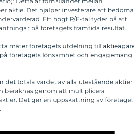
ratio): Detta är förhållandet mellan
er aktie. Det hjälper investerare att bedöma
ndervärderad. Ett högt P/E-tal tyder på att
äntningar på företagets framtida resultat.
tta mäter företagets utdelning till aktieägar
n på företagets lönsamhet och engagemang
r det totala värdet av alla utestående aktier
ch beräknas genom att multiplicera
ktier. Det ger en uppskattning av företaget
.