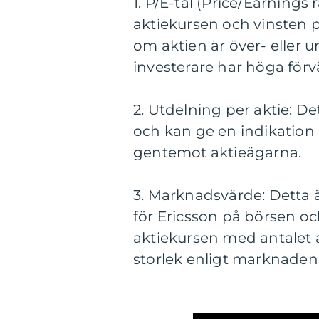
1. P/E-tal (Price/Earnings 
aktiekursen och vinsten p
om aktien är över- eller u
investerare har höga förv
2. Utdelning per aktie: De
och kan ge en indikatio
gentemot aktieägarna.
3. Marknadsvärde: Detta ä
för Ericsson på börsen o
aktiekursen med antalet a
storlek enligt marknaden