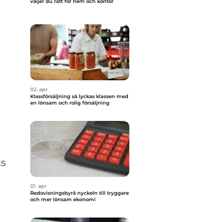
väljer du rätt för hem och kontor
02. apr
Klassförsäljning så lyckas klassen med
en lönsam och rolig försäljning
ts
01. apr
Redovisningsbyrå nyckeln till tryggare
och mer lönsam ekonomi