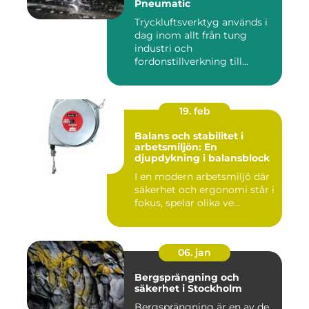
Pneumatic
Tryckluftsverktyg används i
dag inom allt från tung
industri och
fordonstillverkning till...
19. feb
Balans och stabilitet i
arbetsmiljön: En
djupdykning i balansblock
I en modern arbetsmiljö där
säkerhet och ergonomi står i
fokus, spelar olika ve...
06. jan
Bergsprängning och
säkerhet i Stockholm
Bergsprängning är en av de