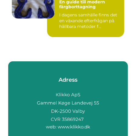
En guide till modern
färgborttagning
I dagens samhälle finns det
en växande efterfrågan på
hållbara metoder f...
Adress
web:
www.klikko.dk