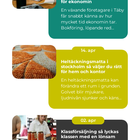
för ekonomin
En växande företagare i Täby
får snabbt känna av hur
mycket tid ekonomin tar.
Bokföring, löpande red...
14. apr
Heltäckningsmatta i
stockholm så väljer du rätt
för hem och kontor
En heltäckningsmatta kan
förändra ett rum i grunden.
Golvet blir mjukare,
ljudnivån sjunker och käns...
02. apr
Klassförsäljning så lyckas
klassen med en lönsam