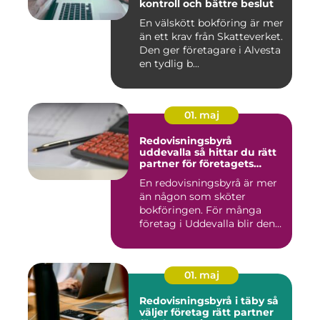
kontroll och bättre beslut
En välskött bokföring är mer
än ett krav från Skatteverket.
Den ger företagare i Alvesta
en tydlig b...
01. maj
Redovisningsbyrå
uddevalla så hittar du rätt
partner för företagets
ekonomi
En redovisningsbyrå är mer
än någon som sköter
bokföringen. För många
företag i Uddevalla blir den
e...
01. maj
Redovisningsbyrå i täby så
väljer företag rätt partner