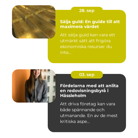
28. sep
Sälja guld: En guide till att
maximera värdet
Att sälja guld kan vara ett
utmärkt sätt att frigöra
ekonomiska resurser du
inte...
03. sep
Fördelarna med att anlita
en redovisningsbyrå i
Hässleholm
Att driva företag kan vara
både spännande och
utmanande. En av de mest
kritiska aspe...