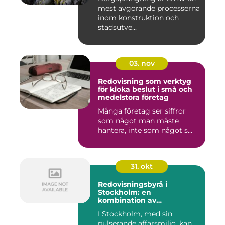
mest avgörande processerna
inom konstruktion och
stadsutve...
03. nov
Redovisning som verktyg
för kloka beslut i små och
medelstora företag
Många företag ser siffror
som något man måste
hantera, inte som något s...
31. okt
Redovisningsbyrå i
Stockholm: en
kombination av
professionalism och
I Stockholm, med sin
personlig service
pulserande affärsmiljö, kan