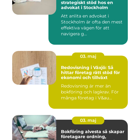
strategiskt stöd hos en
advokat i Stockholm
Att anlita en advokat i
Stockholm är ofta den mest
effektiva vägen för att
navigera g...
03. maj
Redovisning i Växjö: Så
hittar företag rätt stöd för
ekonomi och tillväxt
Redovisning är mer än
bokföring och lagkrav. För
många företag i V&au...
03. maj
Bokföring alvesta så skapar
företagare ordning,