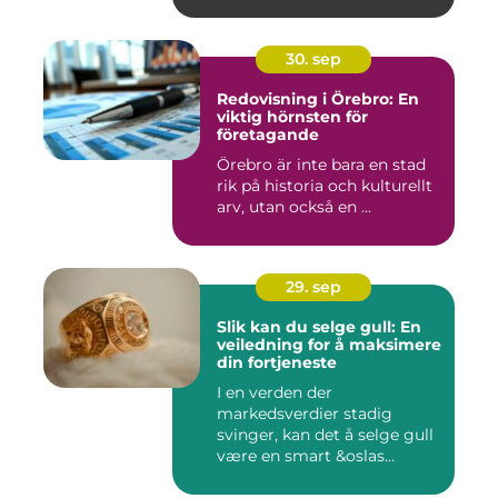
30. sep
Redovisning i Örebro: En
viktig hörnsten för
företagande
Örebro är inte bara en stad
rik på historia och kulturellt
arv, utan också en ...
29. sep
Slik kan du selge gull: En
veiledning for å maksimere
din fortjeneste
I en verden der
markedsverdier stadig
svinger, kan det å selge gull
være en smart &oslas...