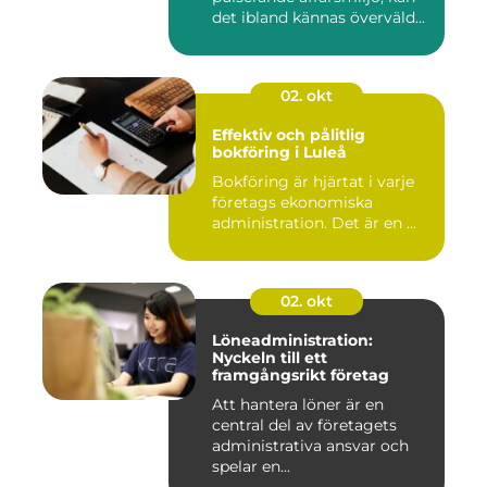
det ibland kännas överväld...
02. okt
Effektiv och pålitlig
bokföring i Luleå
Bokföring är hjärtat i varje
företags ekonomiska
administration. Det är en ...
02. okt
Löneadministration:
Nyckeln till ett
framgångsrikt företag
Att hantera löner är en
central del av företagets
administrativa ansvar och
spelar en...