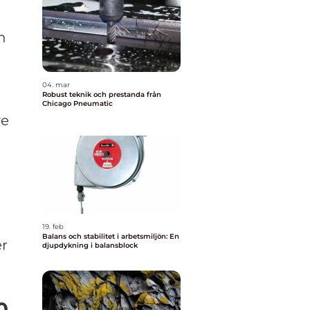
n
04. mar
Robust teknik och prestanda från
Chicago Pneumatic
ve
19. feb
Balans och stabilitet i arbetsmiljön: En
er
djupdykning i balansblock
0