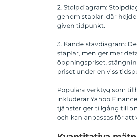
2. Stolpdiagram: Stolpdiag
genom staplar, där höjden
given tidpunkt.
3. Kandelstavdiagram: De
staplar, men ger mer deta
öppningspriset, stängning
priset under en viss tidsp
Populära verktyg som till
inkluderar Yahoo Financ
tjänster ger tillgång till
och kan anpassas för att 
Kvantitativa mätni