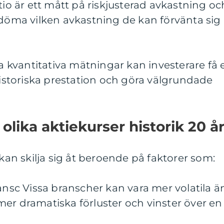
tio är ett mått på riskjusterad avkastning oc
edöma vilken avkastning de kan förvänta sig
kvantitativa mätningar kan investerare få 
 historiska prestation och göra välgrundade
olika aktiekurser historik 20 å
 kan skilja sig åt beroende på faktorer som:
ransc Vissa branscher kan vara mer volatila ä
er dramatiska förluster och vinster över en