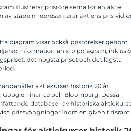
ram illustrerar prisrörelserna för en aktie
 av stapeln representerar aktiens pris vid e
tta diagram visar också prisrörelser genom
ljerad information än stolpdiagram, inklusi
spriset, det högsta priset och det lägsta
eriod.
handahåller aktiekurser historik 20 år
e, Google Finance och Bloomberg. Dessa
 omfattande databaser av historiska aktiekurs
visa prissvängningar inom en given tidsram.
ngar för aktiekurser historik 2