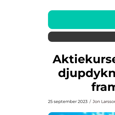
Aktiekurser Historik 20 år: En
djupdykni
fra
25 september 2023
Jon Larsso