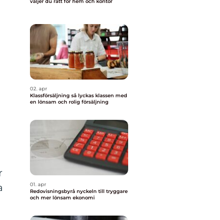
väljer du rätt för hem och kontor
02. apr
Klassförsäljning så lyckas klassen med
en lönsam och rolig försäljning
r
01. apr
a
Redovisningsbyrå nyckeln till tryggare
och mer lönsam ekonomi