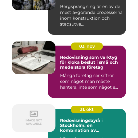
Bergsprängning är en av de
mest avgörande processerna
inom konstruktion och
stadsutve...
03. nov
Redovisning som verktyg
för kloka beslut i små och
medelstora företag
Många företag ser siffror
som något man måste
hantera, inte som något s...
31. okt
Redovisningsbyrå i
Stockholm: en
kombination av
professionalism och