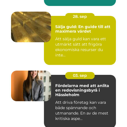
28. sep
Sälja guld: En guide till att
maximera värdet
Att sälja guld kan vara ett
utmärkt sätt att frigöra
ekonomiska resurser du
inte...
03. sep
Fördelarna med att anlita
en redovisningsbyrå i
Hässleholm
Att driva företag kan vara
både spännande och
utmanande. En av de mest
kritiska aspe...