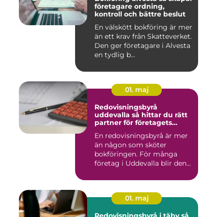
företagare ordning,
kontroll och bättre beslut
En välskött bokföring är mer
än ett krav från Skatteverket.
Den ger företagare i Alvesta
en tydlig b...
01. maj
Redovisningsbyrå
uddevalla så hittar du rätt
partner för företagets
ekonomi
En redovisningsbyrå är mer
än någon som sköter
bokföringen. För många
företag i Uddevalla blir den
e...
01. maj
Redovisningsbyrå i täby så