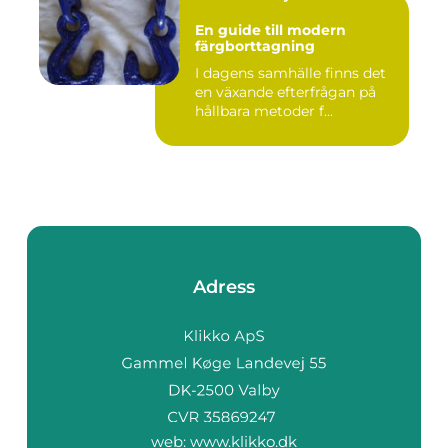
En guide till modern
färgborttagning
I dagens samhälle finns det
en växande efterfrågan på
hållbara metoder f...
Adress
web:
www.klikko.dk