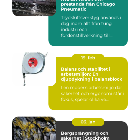
prestanda från Chicago
Pneumatic
Tryckluftsverktyg används i
dag inom allt från tung
industri och
fordonstillverkning till...
19. feb
Balans och stabilitet i
arbetsmiljön: En
djupdykning i balansblock
I en modern arbetsmiljö där
säkerhet och ergonomi står i
fokus, spelar olika ve...
06. jan
Bergsprängning och
säkerhet i Stockholm