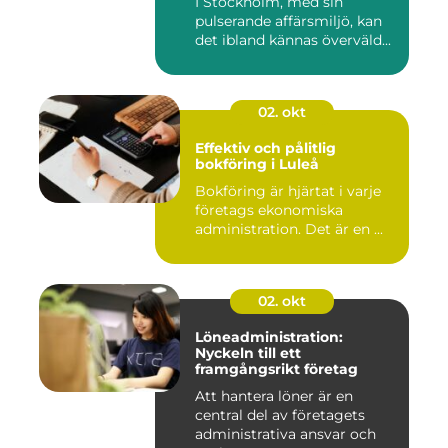
I Stockholm, med sin
personlig service
pulserande affärsmiljö, kan
det ibland kännas överväld...
02. okt
Effektiv och pålitlig
bokföring i Luleå
Bokföring är hjärtat i varje
företags ekonomiska
administration. Det är en ...
02. okt
Löneadministration:
Nyckeln till ett
framgångsrikt företag
Att hantera löner är en
central del av företagets
administrativa ansvar och