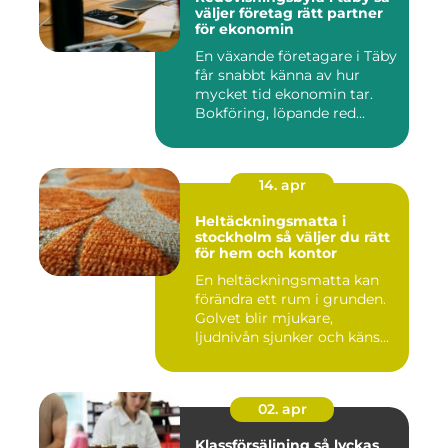
väljer företag rätt partner
för ekonomin
En växande företagare i Täby
får snabbt känna av hur
mycket tid ekonomin tar.
Bokföring, löpande red...
14. apr
Heltäckningsmatta i
stockholm så väljer du rätt
för hem och kontor
En heltäckningsmatta kan
förändra ett rum i grunden.
Golvet blir mjukare,
ljudnivån sjunker och käns...
02. apr
Klassförsäljning så lyckas