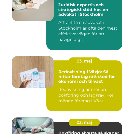
Juridisk expertis och
strategiskt stöd hos en
advokat i Stockholm
Att anlita en advokat i
Stockholm är ofta den mest
effektiva vägen för att
navigera g...
03. maj
Redovisning i Växjö: Så
hittar företag rätt stöd för
ekonomi och tillväxt
Redovisning är mer än
bokföring och lagkrav. För
många företag i V&au...
03. maj
Bokföring alvesta så skapar