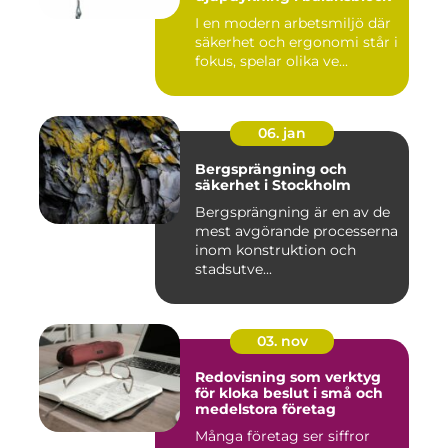
I en modern arbetsmiljö där
säkerhet och ergonomi står i
fokus, spelar olika ve...
06. jan
Bergsprängning och
säkerhet i Stockholm
Bergsprängning är en av de
mest avgörande processerna
inom konstruktion och
stadsutve...
03. nov
Redovisning som verktyg
för kloka beslut i små och
medelstora företag
Många företag ser siffror