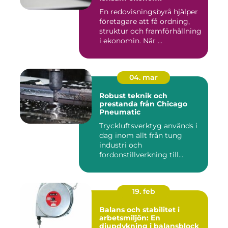
En redovisningsbyrå hjälper
företagare att få ordning,
struktur och framförhållning
i ekonomin. När ...
04. mar
Robust teknik och
prestanda från Chicago
Pneumatic
Tryckluftsverktyg används i
dag inom allt från tung
industri och
fordonstillverkning till...
19. feb
Balans och stabilitet i
arbetsmiljön: En
djupdykning i balansblock