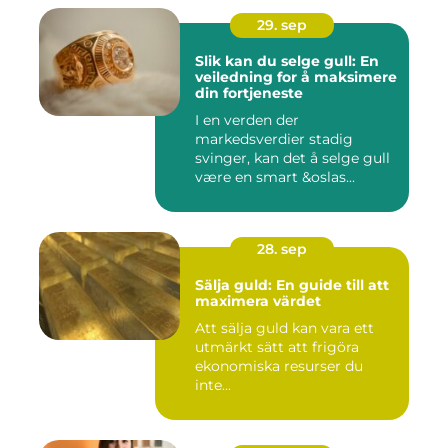
29. sep
Slik kan du selge gull: En
veiledning for å maksimere
din fortjeneste
I en verden der
markedsverdier stadig
svinger, kan det å selge gull
være en smart &oslas...
28. sep
Sälja guld: En guide till att
maximera värdet
Att sälja guld kan vara ett
utmärkt sätt att frigöra
ekonomiska resurser du
inte...