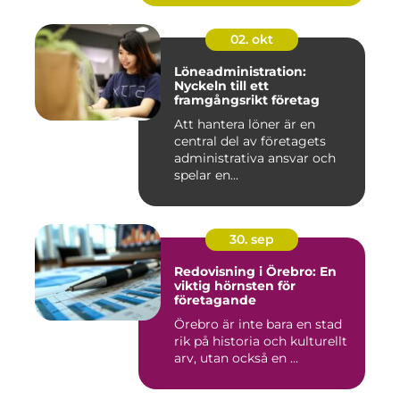
02. okt
Löneadministration:
Nyckeln till ett
framgångsrikt företag
Att hantera löner är en
central del av företagets
administrativa ansvar och
spelar en...
30. sep
Redovisning i Örebro: En
viktig hörnsten för
företagande
Örebro är inte bara en stad
rik på historia och kulturellt
arv, utan också en ...