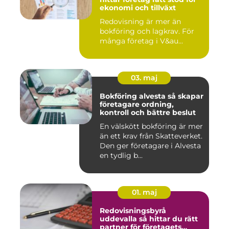
ekonomi och tillväxt
Redovisning är mer än
bokföring och lagkrav. För
många företag i V&au...
03. maj
Bokföring alvesta så skapar
företagare ordning,
kontroll och bättre beslut
En välskött bokföring är mer
än ett krav från Skatteverket.
Den ger företagare i Alvesta
en tydlig b...
01. maj
Redovisningsbyrå
uddevalla så hittar du rätt
partner för företagets