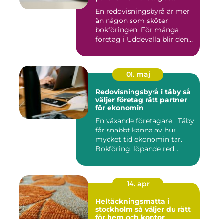
ekonomi
En redovisningsbyrå är mer
än någon som sköter
bokföringen. För många
företag i Uddevalla blir den
e...
01. maj
Redovisningsbyrå i täby så
väljer företag rätt partner
för ekonomin
En växande företagare i Täby
får snabbt känna av hur
mycket tid ekonomin tar.
Bokföring, löpande red...
14. apr
Heltäckningsmatta i
stockholm så väljer du rätt
för hem och kontor