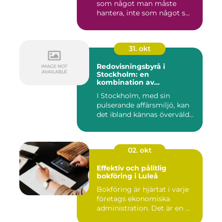
som något man måste
hantera, inte som något s...
31. okt
Redovisningsbyrå i
Stockholm: en
kombination av
professionalism och
I Stockholm, med sin
personlig service
pulserande affärsmiljö, kan
det ibland kännas överväld...
02. okt
Effektiv och pålitlig
bokföring i Luleå
Bokföring är hjärtat i varje
företags ekonomiska
administration. Det är en ...