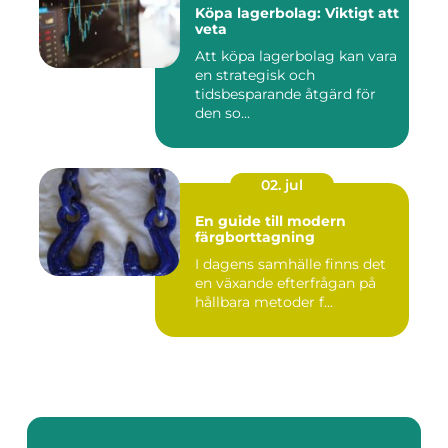
Köpa lagerbolag: Viktigt att
veta
Att köpa lagerbolag kan vara
en strategisk och
tidsbesparande åtgärd för
den so...
02. jul
En guide till modern
färgborttagning
I dagens samhälle finns det
en växande efterfrågan på
hållbara metoder f...