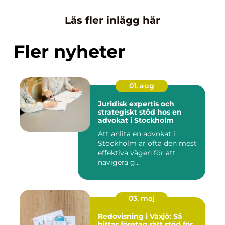
Läs fler inlägg här
Fler nyheter
01. aug
Juridisk expertis och
strategiskt stöd hos en
advokat i Stockholm
Att anlita en advokat i
Stockholm är ofta den mest
effektiva vägen för att
navigera g...
03. maj
Redovisning i Växjö: Så
hittar företag rätt stöd för