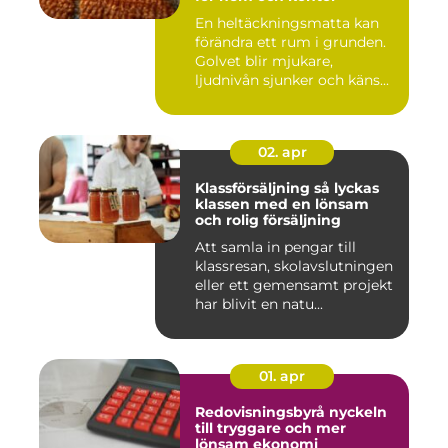
En heltäckningsmatta kan
förändra ett rum i grunden.
Golvet blir mjukare,
ljudnivån sjunker och käns...
02. apr
Klassförsäljning så lyckas
klassen med en lönsam
och rolig försäljning
Att samla in pengar till
klassresan, skolavslutningen
eller ett gemensamt projekt
har blivit en natu...
01. apr
Redovisningsbyrå nyckeln
till tryggare och mer
lönsam ekonomi