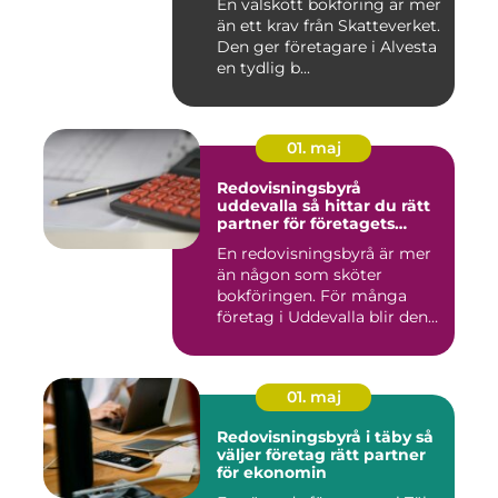
En välskött bokföring är mer
än ett krav från Skatteverket.
Den ger företagare i Alvesta
en tydlig b...
01. maj
Redovisningsbyrå
uddevalla så hittar du rätt
partner för företagets
ekonomi
En redovisningsbyrå är mer
än någon som sköter
bokföringen. För många
företag i Uddevalla blir den
e...
01. maj
Redovisningsbyrå i täby så
väljer företag rätt partner
för ekonomin