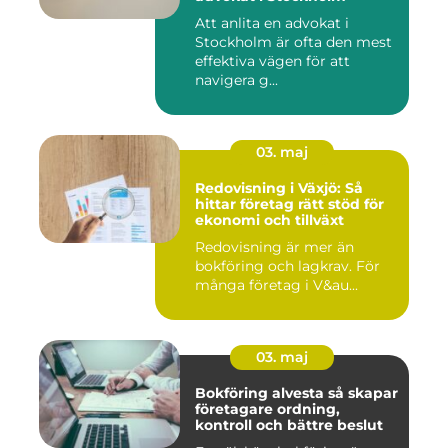
Att anlita en advokat i
Stockholm är ofta den mest
effektiva vägen för att
navigera g...
03. maj
Redovisning i Växjö: Så
hittar företag rätt stöd för
ekonomi och tillväxt
Redovisning är mer än
bokföring och lagkrav. För
många företag i V&au...
03. maj
Bokföring alvesta så skapar
företagare ordning,
kontroll och bättre beslut