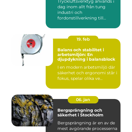
Tryckluftsverktyg används i
dag inom allt från tung
industri och
fordonstillverkning till...
19. feb
Balans och stabilitet i
arbetsmiljön: En
djupdykning i balansblock
I en modern arbetsmiljö där
säkerhet och ergonomi står i
fokus, spelar olika ve...
06. jan
Bergsprängning och
säkerhet i Stockholm
Bergsprängning är en av de
mest avgörande processerna