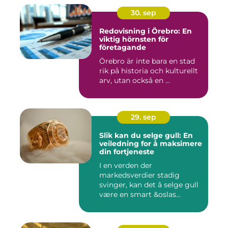
30. sep
Redovisning i Örebro: En
viktig hörnsten för
företagande
Örebro är inte bara en stad
rik på historia och kulturellt
arv, utan också en ...
29. sep
Slik kan du selge gull: En
veiledning for å maksimere
din fortjeneste
I en verden der
markedsverdier stadig
svinger, kan det å selge gull
være en smart &oslas...