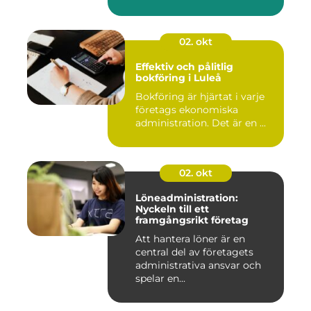
02. okt
Effektiv och pålitlig
bokföring i Luleå
Bokföring är hjärtat i varje
företags ekonomiska
administration. Det är en ...
02. okt
Löneadministration:
Nyckeln till ett
framgångsrikt företag
Att hantera löner är en
central del av företagets
administrativa ansvar och
spelar en...