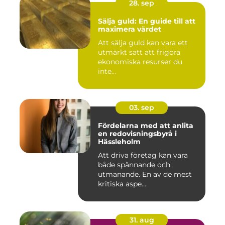
28. sep
Sälja guld: En guide till att
maximera värdet
Att sälja guld kan vara ett
utmärkt sätt att frigöra
ekonomiska resurser du
inte...
03. sep
Fördelarna med att anlita
en redovisningsbyrå i
Hässleholm
Att driva företag kan vara
både spännande och
utmanande. En av de mest
kritiska aspe...
31. aug