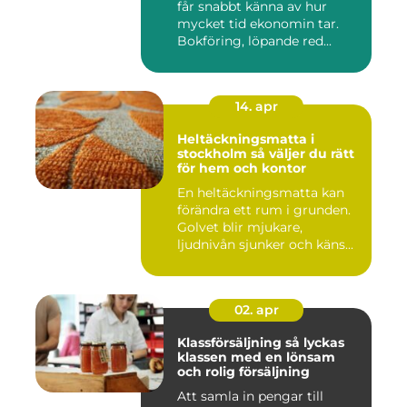
får snabbt känna av hur
mycket tid ekonomin tar.
Bokföring, löpande red...
14. apr
Heltäckningsmatta i
stockholm så väljer du rätt
för hem och kontor
En heltäckningsmatta kan
förändra ett rum i grunden.
Golvet blir mjukare,
ljudnivån sjunker och käns...
02. apr
Klassförsäljning så lyckas
klassen med en lönsam
och rolig försäljning
Att samla in pengar till