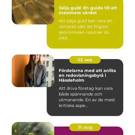
Sälja guld: En guide till att
maximera värdet
Att sälja guld kan vara ett
utmärkt sätt att frigöra
ekonomiska resurser du
inte...
03. sep
Fördelarna med att anlita
en redovisningsbyrå i
Hässleholm
Att driva företag kan vara
både spännande och
utmanande. En av de mest
kritiska aspe...
31. aug