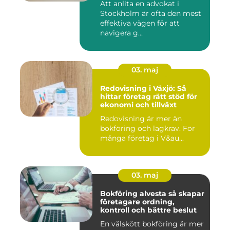
Att anlita en advokat i
Stockholm är ofta den mest
effektiva vägen för att
navigera g...
03. maj
Redovisning i Växjö: Så
hittar företag rätt stöd för
ekonomi och tillväxt
Redovisning är mer än
bokföring och lagkrav. För
många företag i V&au...
03. maj
Bokföring alvesta så skapar
företagare ordning,
kontroll och bättre beslut
En välskött bokföring är mer