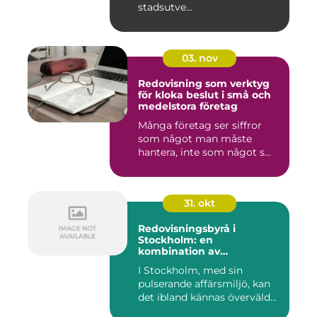
stadsutve...
03. nov
Redovisning som verktyg
för kloka beslut i små och
medelstora företag
Många företag ser siffror
som något man måste
hantera, inte som något s...
31. okt
Redovisningsbyrå i
Stockholm: en
kombination av
professionalism och
I Stockholm, med sin
personlig service
pulserande affärsmiljö, kan
det ibland kännas överväld...