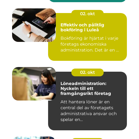
02. okt
Effektiv och pålitlig
bokföring i Luleå
Bokföring är hjärtat i varje
företags ekonomiska
administration. Det är en ...
02. okt
Löneadministration:
Nyckeln till ett
framgångsrikt företag
Att hantera löner är en
central del av företagets
administrativa ansvar och
spelar en...