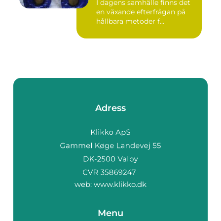
I dagens samhälle finns det
en växande efterfrågan på
hållbara metoder f...
Adress
web:
www.klikko.dk
Menu