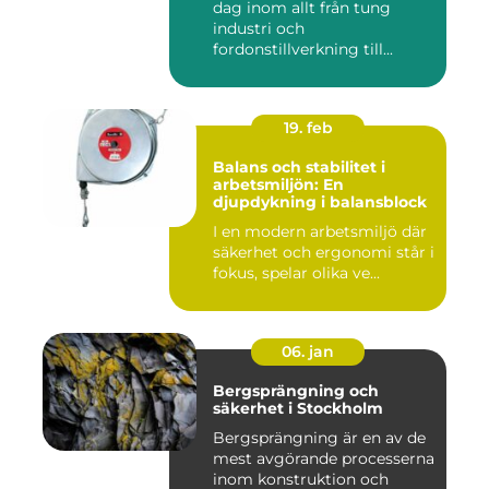
dag inom allt från tung
industri och
fordonstillverkning till...
19. feb
Balans och stabilitet i
arbetsmiljön: En
djupdykning i balansblock
I en modern arbetsmiljö där
säkerhet och ergonomi står i
fokus, spelar olika ve...
06. jan
Bergsprängning och
säkerhet i Stockholm
Bergsprängning är en av de
mest avgörande processerna
inom konstruktion och