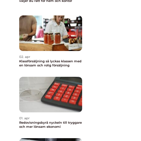
väljer du rätt för hem och kontor
02. apr
Klassförsäljning så lyckas klassen med
en lönsam och rolig försäljning
01. apr
Redovisningsbyrå nyckeln till tryggare
och mer lönsam ekonomi