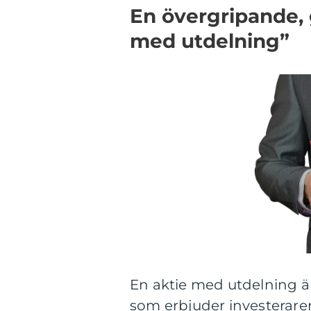
En övergripande, 
med utdelning”
En aktie med utdelning är
som erbjuder investeraren