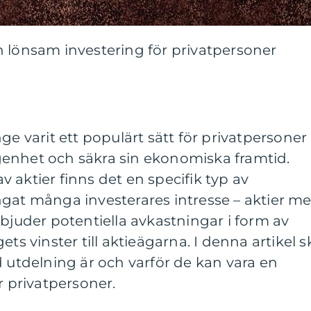
n lönsam investering för privatpersoner
ge varit ett populärt sätt för privatpersoner
enhet och säkra sin ekonomiska framtid.
 aktier finns det en specifik typ av
ngat många investerares intresse – aktier m
rbjuder potentiella avkastningar i form av
ets vinster till aktieägarna. I denna artikel s
d utdelning är och varför de kan vara en
r privatpersoner.