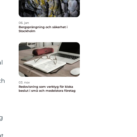
06. jan
Bergsprängning och säkerhet i
Stockholm
l
ch
03. nov
Redovisning som verktyg för kloka
beslut i små och medelstora företag
ng
gt