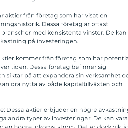
är aktier från företag som har visat en
lningshistorik. Dessa företag är oftast
ranscher med konsistenta vinster. De kan
vkastning på investeringen.
a aktier kommer från företag som har potentia
över tiden. Dessa företag befinner sig
 och siktar på att expandera sin verksamhet o
 kan dra nytta av både kapitaltillväxten och
e: Dessa aktier erbjuder en högre avkastni
a andra typer av investeringar. De kan vara
er en högre inkomstström. Det är dock vikti