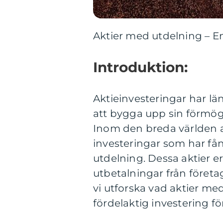
Aktier med utdelning – E
Introduktion:
Aktieinvesteringar har län
att bygga upp sin förmög
Inom den breda världen av
investeringar som har få
utdelning. Dessa aktier e
utbetalningar från företag
vi utforska vad aktier me
fördelaktig investering fö