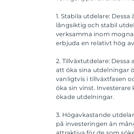
1. Stabila utdelare: Dessa 
långsiktig och stabil utde
verksamma inom mogna b
erbjuda en relativt hög a
2. Tillväxtutdelare: Dess
att öka sina utdelningar 
vanligtvis i tillväxtfasen
öka sin vinst. Investerare
ökade utdelningar.
3. Högavkastande utdelar
på investeringen än mång
attraktiva för de som sök