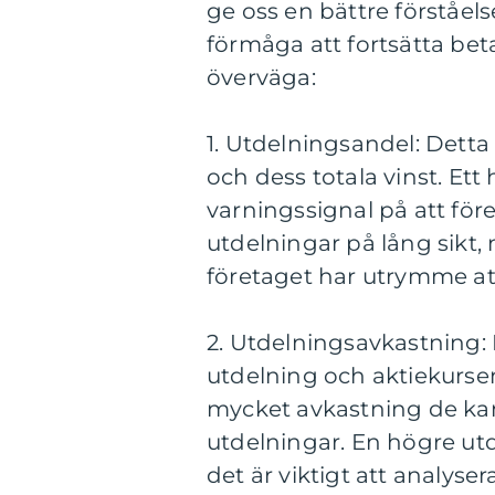
ge oss en bättre förståel
förmåga att fortsätta beta
överväga:
1. Utdelningsandel: Detta
och dess totala vinst. Et
varningssignal på att för
utdelningar på lång sikt,
företaget har utrymme att
2. Utdelningsavkastning: 
utdelning och aktiekurse
mycket avkastning de kan 
utdelningar. En högre ut
det är viktigt att analyse