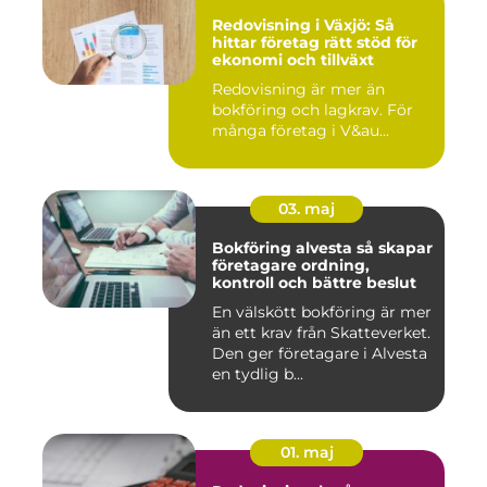
Redovisning i Växjö: Så
hittar företag rätt stöd för
ekonomi och tillväxt
Redovisning är mer än
bokföring och lagkrav. För
många företag i V&au...
03. maj
Bokföring alvesta så skapar
företagare ordning,
kontroll och bättre beslut
En välskött bokföring är mer
än ett krav från Skatteverket.
Den ger företagare i Alvesta
en tydlig b...
01. maj