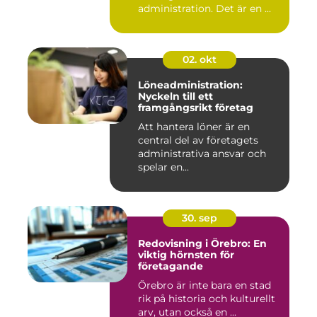
administration. Det är en ...
02. okt
Löneadministration:
Nyckeln till ett
framgångsrikt företag
Att hantera löner är en
central del av företagets
administrativa ansvar och
spelar en...
30. sep
Redovisning i Örebro: En
viktig hörnsten för
företagande
Örebro är inte bara en stad
rik på historia och kulturellt
arv, utan också en ...