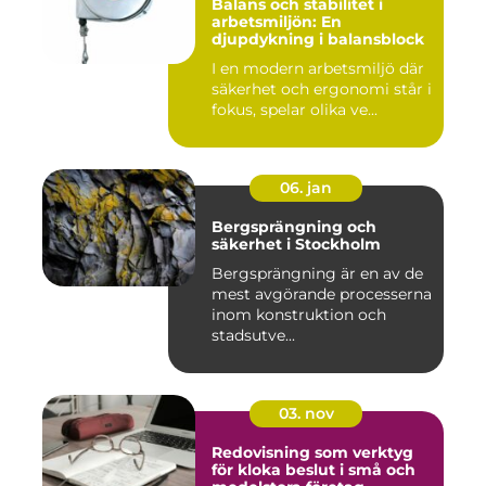
Balans och stabilitet i
arbetsmiljön: En
djupdykning i balansblock
I en modern arbetsmiljö där
säkerhet och ergonomi står i
fokus, spelar olika ve...
06. jan
Bergsprängning och
säkerhet i Stockholm
Bergsprängning är en av de
mest avgörande processerna
inom konstruktion och
stadsutve...
03. nov
Redovisning som verktyg
för kloka beslut i små och