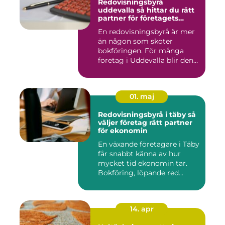
Redovisningsbyrå
uddevalla så hittar du rätt
partner för företagets
ekonomi
En redovisningsbyrå är mer
än någon som sköter
bokföringen. För många
företag i Uddevalla blir den
e...
01. maj
Redovisningsbyrå i täby så
väljer företag rätt partner
för ekonomin
En växande företagare i Täby
får snabbt känna av hur
mycket tid ekonomin tar.
Bokföring, löpande red...
14. apr