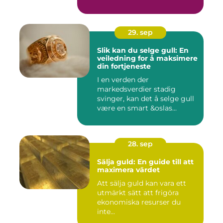
29. sep
Slik kan du selge gull: En
veiledning for å maksimere
din fortjeneste
I en verden der
markedsverdier stadig
svinger, kan det å selge gull
være en smart &oslas...
28. sep
Sälja guld: En guide till att
maximera värdet
Att sälja guld kan vara ett
utmärkt sätt att frigöra
ekonomiska resurser du
inte...