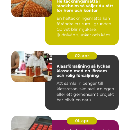
Heltäckningsmatta i
stockholm så väljer du rätt
för hem och kontor
En heltäckningsmatta kan
förändra ett rum i grunden.
Golvet blir mjukare,
ljudnivån sjunker och käns...
02. apr
Klassförsäljning så lyckas
klassen med en lönsam
och rolig försäljning
Att samla in pengar till
klassresan, skolavslutningen
eller ett gemensamt projekt
har blivit en natu...
01. apr