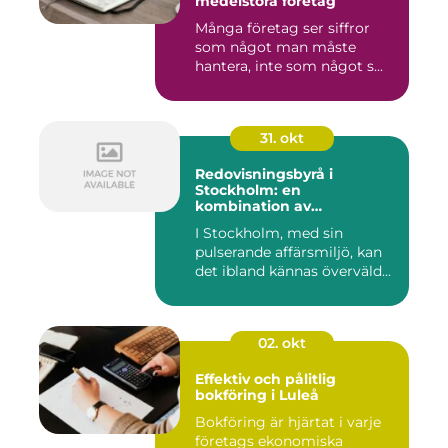
medelstora företag
Många företag ser siffror
som något man måste
hantera, inte som något s...
31. okt
Redovisningsbyrå i
Stockholm: en
kombination av
professionalism och
I Stockholm, med sin
personlig service
pulserande affärsmiljö, kan
det ibland kännas överväld...
02. okt
Effektiv och pålitlig
bokföring i Luleå
Bokföring är hjärtat i varje
företags ekonomiska