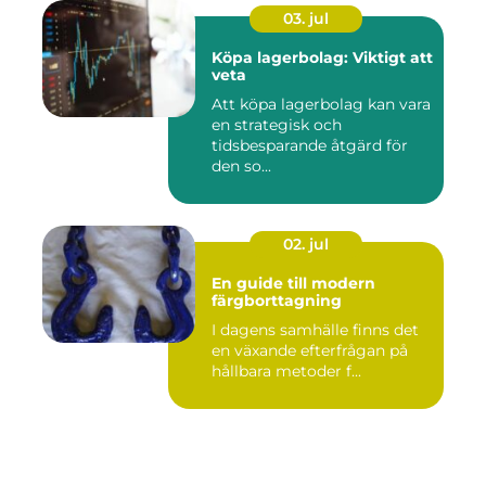
03. jul
Köpa lagerbolag: Viktigt att
veta
Att köpa lagerbolag kan vara
en strategisk och
tidsbesparande åtgärd för
den so...
02. jul
En guide till modern
färgborttagning
I dagens samhälle finns det
en växande efterfrågan på
hållbara metoder f...