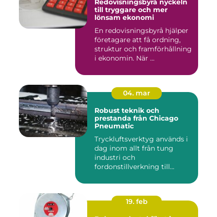
Redovisningsbyrå nyckeln
till tryggare och mer
lönsam ekonomi
En redovisningsbyrå hjälper
företagare att få ordning,
struktur och framförhållning
i ekonomin. När ...
04. mar
Robust teknik och
prestanda från Chicago
Pneumatic
Tryckluftsverktyg används i
dag inom allt från tung
industri och
fordonstillverkning till...
19. feb