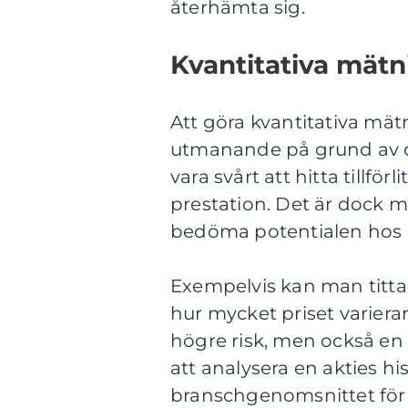
återhämta sig.
Kvantitativa mätn
Att göra kvantitativa mätn
utmanande på grund av der
vara svårt att hitta tillfö
prestation. Det är dock m
bedöma potentialen hos d
Exempelvis kan man titta 
hur mycket priset varierar
högre risk, men också en s
att analysera en akties h
branschgenomsnittet för a