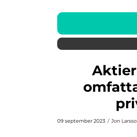
Aktier under 1 kr – En
omfatta
pr
09 september 2023
Jon Larss