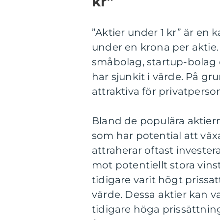
kr”
”Aktier under 1 kr” är en k
under en krona per aktie. 
småbolag, startup-bolag 
har sjunkit i värde. På gr
attraktiva för privatper
Bland de populära aktier
som har potential att vä
attraherar oftast investera
mot potentiellt stora vins
tidigare varit högt priss
värde. Dessa aktier kan va
tidigare höga prissättni