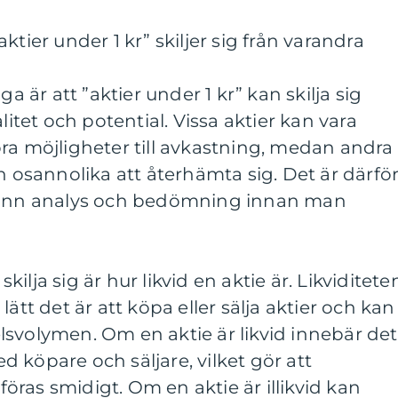
ktier under 1 kr” skiljer sig från varandra
ga är att ”aktier under 1 kr” kan skilja sig
litet och potential. Vissa aktier kan vara
ra möjligheter till avkastning, medan andra
h osannolika att återhämta sig. Det är därfö
grann analys och bedömning innan man
lja sig är hur likvid en aktie är. Likviditete
ätt det är att köpa eller sälja aktier och kan
svolymen. Om en aktie är likvid innebär det
med köpare och säljare, vilket gör att
ras smidigt. Om en aktie är illikvid kan