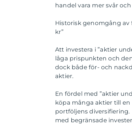
handel vara mer svår och p
Historisk genomgång av f
kr”
Att investera i ”aktier un
låga prispunkten och den
dock både för- och nackde
aktier.
En fördel med ”aktier und
köpa många aktier till en
portföljens diversifiering
med begränsade investe