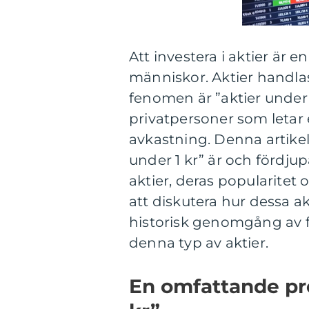
Att investera i aktier är 
människor. Aktier handlas v
fenomen är ”aktier under 1 
privatpersoner som letar e
avkastning. Denna artikel
under 1 kr” är och fördju
aktier, deras popularitet
att diskutera hur dessa ak
historisk genomgång av f
denna typ av aktier.
En omfattande pre