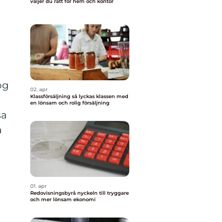
väljer du rätt för hem och kontor
a
ög
02. apr
Klassförsäljning så lyckas klassen med
en lönsam och rolig försäljning
sa
å
01. apr
Redovisningsbyrå nyckeln till tryggare
och mer lönsam ekonomi