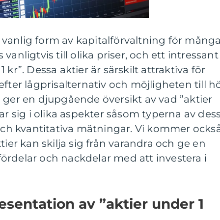
en vanlig form av kapitalförvaltning för mång
anligtvis till olika priser, och ett intressant
kr”. Dessa aktier är särskilt attraktiva för
fter lågprisalternativ och möjligheten till h
 ger en djupgående översikt av vad ”aktier
par sig i olika aspekter såsom typerna av des
 och kvantitativa mätningar. Vi kommer ocks
tier kan skilja sig från varandra och ge en
ördelar och nackdelar med att investera i
sentation av ”aktier under 1