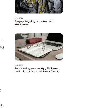
06. jan
Bergsprängning och säkerhet i
Stockholm
an
ka
03. nov
Redovisning som verktyg för kloka
beslut i små och medelstora företag
t
a.