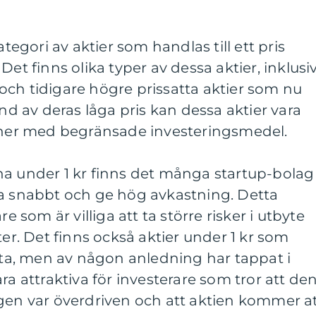
ategori av aktier som handlas till ett pris
Det finns olika typer av dessa aktier, inklusi
och tidigare högre prissatta aktier som nu
und av deras låga pris kan dessa aktier vara
soner med begränsade investeringsmedel.
na under 1 kr finns det många startup-bolag
xa snabbt och ge hög avkastning. Detta
re som är villiga att ta större risker i utbyte
ter. Det finns också aktier under 1 kr som
atta, men av någon anledning har tappat i
ra attraktiva för investerare som tror att de
ngen var överdriven och att aktien kommer a