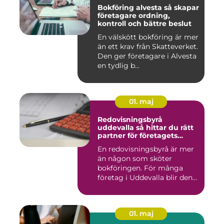
Bokföring alvesta så skapar
företagare ordning,
kontroll och bättre beslut
En välskött bokföring är mer
än ett krav från Skatteverket.
Den ger företagare i Alvesta
en tydlig b...
01. maj
Redovisningsbyrå
uddevalla så hittar du rätt
partner för företagets
ekonomi
En redovisningsbyrå är mer
än någon som sköter
bokföringen. För många
företag i Uddevalla blir den
e...
01. maj