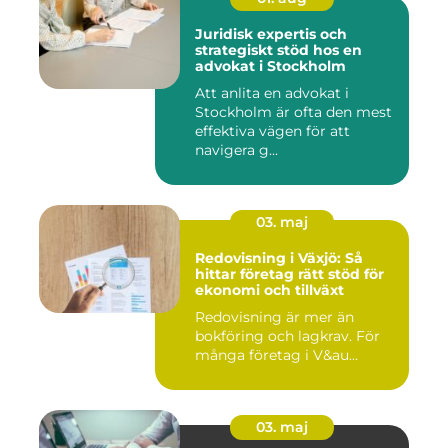
Juridisk expertis och
strategiskt stöd hos en
advokat i Stockholm
Att anlita en advokat i
Stockholm är ofta den mest
effektiva vägen för att
navigera g...
03. maj
Redovisning i Växjö: Så
hittar företag rätt stöd för
ekonomi och tillväxt
Redovisning är mer än
bokföring och lagkrav. För
många företag i V&au...
03. maj