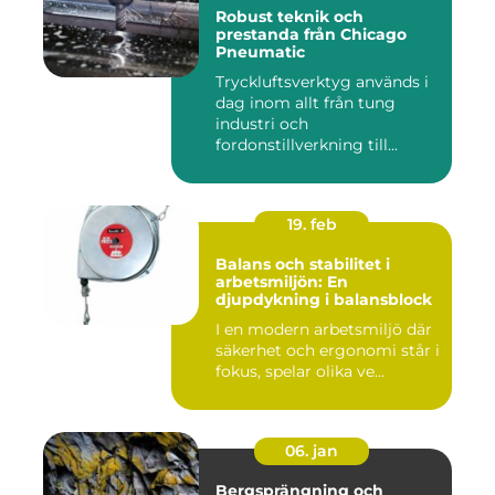
Robust teknik och
prestanda från Chicago
Pneumatic
Tryckluftsverktyg används i
dag inom allt från tung
industri och
fordonstillverkning till...
19. feb
Balans och stabilitet i
arbetsmiljön: En
djupdykning i balansblock
I en modern arbetsmiljö där
säkerhet och ergonomi står i
fokus, spelar olika ve...
06. jan
Bergsprängning och