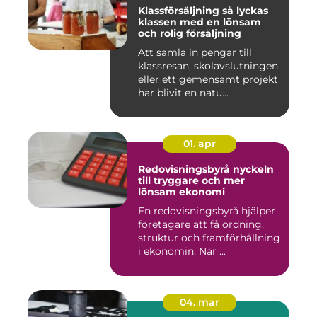
Klassförsäljning så lyckas
klassen med en lönsam
och rolig försäljning
Att samla in pengar till
klassresan, skolavslutningen
eller ett gemensamt projekt
har blivit en natu...
01. apr
Redovisningsbyrå nyckeln
till tryggare och mer
lönsam ekonomi
En redovisningsbyrå hjälper
företagare att få ordning,
struktur och framförhållning
i ekonomin. När ...
04. mar