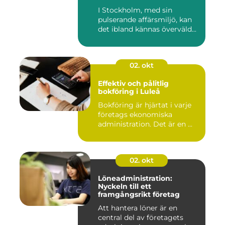
professionalism och
I Stockholm, med sin
personlig service
pulserande affärsmiljö, kan
det ibland kännas överväld...
02. okt
Effektiv och pålitlig
bokföring i Luleå
Bokföring är hjärtat i varje
företags ekonomiska
administration. Det är en ...
02. okt
Löneadministration:
Nyckeln till ett
framgångsrikt företag
Att hantera löner är en
central del av företagets