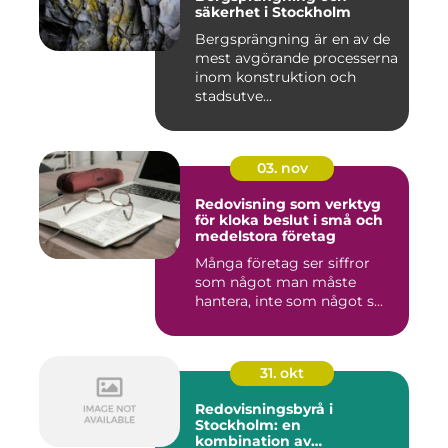
säkerhet i Stockholm
Bergsprängning är en av de
mest avgörande processerna
inom konstruktion och
stadsutve...
03. nov
Redovisning som verktyg
för kloka beslut i små och
medelstora företag
Många företag ser siffror
som något man måste
hantera, inte som något s...
31. okt
Redovisningsbyrå i
Stockholm: en
kombination av