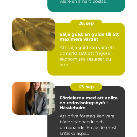
være en smart &oslas...
28. sep
Sälja guld: En guide till att
maximera värdet
Att sälja guld kan vara ett
utmärkt sätt att frigöra
ekonomiska resurser du
inte...
03. sep
Fördelarna med att anlita
en redovisningsbyrå i
Hässleholm
Att driva företag kan vara
både spännande och
utmanande. En av de mest
kritiska aspe...