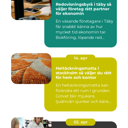
Redovisningsbyrå i täby så
väljer företag rätt partner
för ekonomin
En växande företagare i Täby
får snabbt känna av hur
mycket tid ekonomin tar.
Bokföring, löpande red...
14. apr
Heltäckningsmatta i
stockholm så väljer du rätt
för hem och kontor
En heltäckningsmatta kan
förändra ett rum i grunden.
Golvet blir mjukare,
ljudnivån sjunker och käns...
02. apr