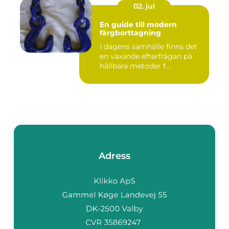
02. jul
En guide till modern
färgborttagning
I dagens samhälle finns det
en växande efterfrågan på
hållbara metoder f...
Adress