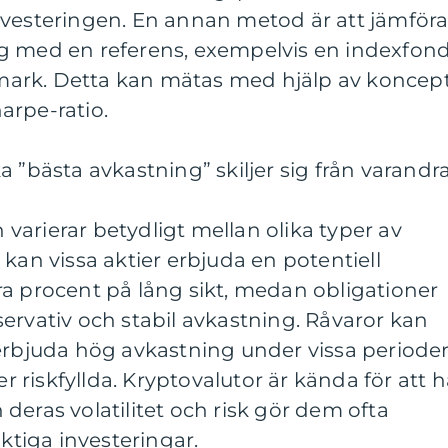
nvesteringen. En annan metod är att jämför
g med en referens, exempelvis en indexfon
ark. Detta kan mätas med hjälp av koncep
arpe-ratio.
 ”bästa avkastning” skiljer sig från varandr
arierar betydligt mellan olika typer av
kan vissa aktier erbjuda en potentiell
a procent på lång sikt, medan obligationer
ervativ och stabil avkastning. Råvaror kan
erbjuda hög avkastning under vissa perioder
riskfyllda. Kryptovalutor är kända för att h
deras volatilitet och risk gör dem ofta
iktiga investeringar.