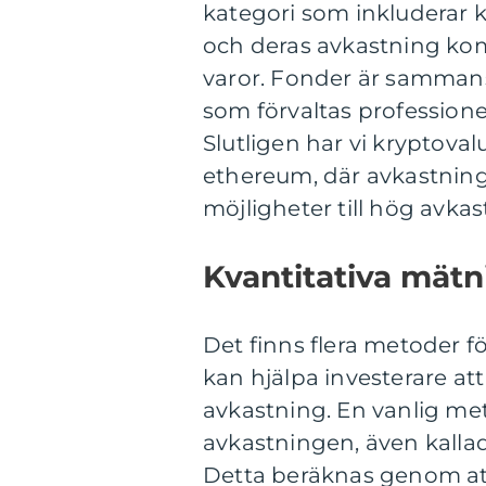
kategori som inkluderar k
och deras avkastning ko
varor. Fonder är sammansl
som förvaltas professionell
Slutligen har vi kryptoval
ethereum, där avkastning
möjligheter till hög avkas
Kvantitativa mät
Det finns flera metoder fö
kan hjälpa investerare att
avkastning. En vanlig me
avkastningen, även kall
Detta beräknas genom at