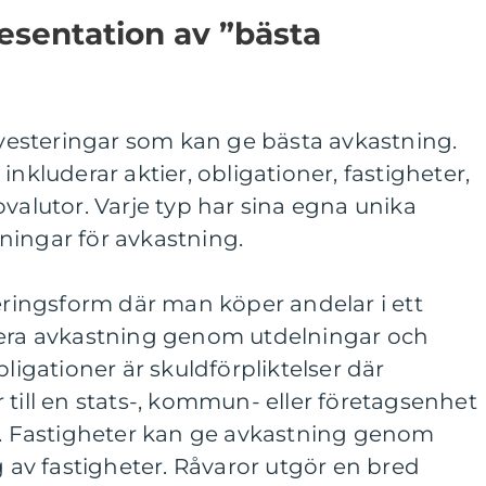
esentation av ”bästa
investeringar som kan ge bästa avkastning.
inkluderar aktier, obligationer, fastigheter,
ovalutor. Varje typ har sina egna unika
ningar för avkastning.
teringsform där man köper andelar i ett
rera avkastning genom utdelningar och
bligationer är skuldförpliktelser där
 till en stats-, kommun- eller företagsenhet
ån. Fastigheter kan ge avkastning genom
g av fastigheter. Råvaror utgör en bred