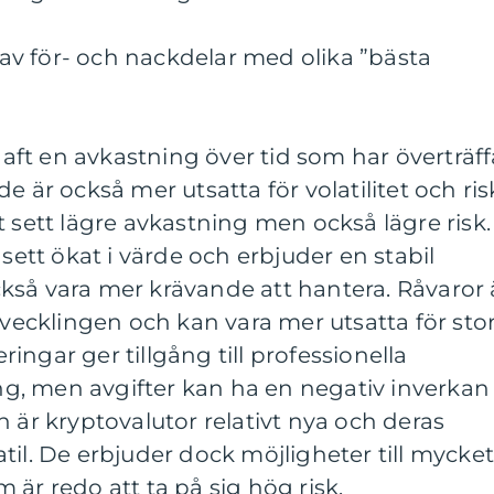
v för- och nackdelar med olika ”bästa
 haft en avkastning över tid som har överträff
e är också mer utsatta för volatilitet och ris
t sett lägre avkastning men också lägre risk.
 sett ökat i värde och erbjuder en stabil
kså vara mer krävande att hantera. Råvaror 
cklingen och kan vara mer utsatta för sto
ngar ger tillgång till professionella
ring, men avgifter kan ha en negativ inverkan
n är kryptovalutor relativt nya och deras
til. De erbjuder dock möjligheter till mycke
 är redo att ta på sig hög risk.