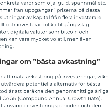
onkreta varor som olja, guld, spannmål etc.
mmer från uppgångar i priserna på dessa
utningar av kapital från flera investerare
t och investerar i olika tillgångsslag.
utor, digitala valutor som bitcoin och
en kan vara mycket volatil, men även
tning.
ningar om ”bästa avkastning”
r att mäta avkastning på investeringar, vilk
 utvärdera potentiella alternativ för bästa
tod är att beräkna den genomsnittliga årlig
ad CAGR (Compound Annual Growth Rate).
t använda investeringsperioden och den