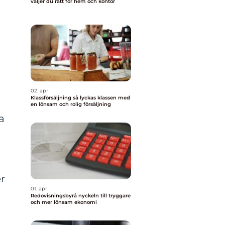
väljer du rätt för hem och kontor
02. apr
Klassförsäljning så lyckas klassen med
n
en lönsam och rolig försäljning
a
r
01. apr
-
Redovisningsbyrå nyckeln till tryggare
och mer lönsam ekonomi