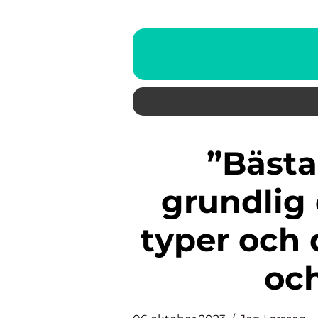
”Bästa avkastning: En
grundlig 
typer och 
oc