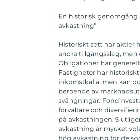
En historisk genomgång a
avkastning”
Historiskt sett har aktier
andra tillgångsslag, men d
Obligationer har generell
Fastigheter har historiskt
inkomstkälla, men kan oc
beroende av marknadsutve
svängningar. Fondinvesteri
förvaltare och diversifie
på avkastningen. Slutlige
avkastning är mycket vola
hög avkastning för de som