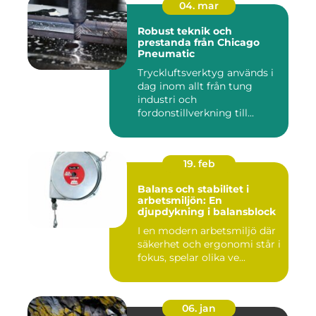
04. mar
Robust teknik och
prestanda från Chicago
Pneumatic
Tryckluftsverktyg används i
dag inom allt från tung
industri och
fordonstillverkning till...
19. feb
Balans och stabilitet i
arbetsmiljön: En
djupdykning i balansblock
I en modern arbetsmiljö där
säkerhet och ergonomi står i
fokus, spelar olika ve...
06. jan