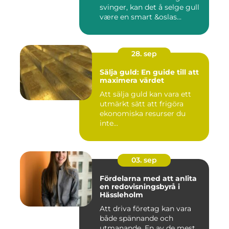
svinger, kan det å selge gull
være en smart &oslas...
28. sep
Sälja guld: En guide till att
maximera värdet
Att sälja guld kan vara ett
utmärkt sätt att frigöra
ekonomiska resurser du
inte...
03. sep
Fördelarna med att anlita
en redovisningsbyrå i
Hässleholm
Att driva företag kan vara
både spännande och
utmanande. En av de mest