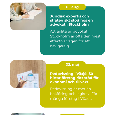
01. aug
Juridisk expertis och
strategiskt stöd hos en
advokat i Stockholm
Att anlita en advokat i
Stockholm är ofta den mest
effektiva vägen för att
navigera g...
03. maj
Redovisning i Växjö: Så
hittar företag rätt stöd för
ekonomi och tillväxt
Redovisning är mer än
bokföring och lagkrav. För
många företag i V&au...