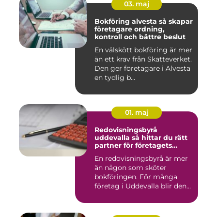
03. maj
Bokföring alvesta så skapar
företagare ordning,
kontroll och bättre beslut
En välskött bokföring är mer
än ett krav från Skatteverket.
Den ger företagare i Alvesta
en tydlig b...
01. maj
Redovisningsbyrå
uddevalla så hittar du rätt
partner för företagets
ekonomi
En redovisningsbyrå är mer
än någon som sköter
bokföringen. För många
företag i Uddevalla blir den
e...