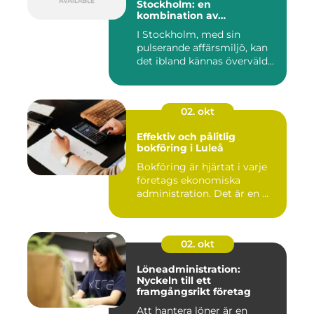
Stockholm: en
kombination av
professionalism och
I Stockholm, med sin
personlig service
pulserande affärsmiljö, kan
det ibland kännas överväld...
02. okt
Effektiv och pålitlig
bokföring i Luleå
Bokföring är hjärtat i varje
företags ekonomiska
administration. Det är en ...
02. okt
Löneadministration:
Nyckeln till ett
framgångsrikt företag
Att hantera löner är en