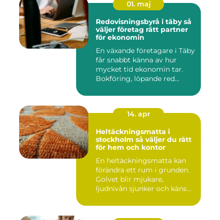
01. maj
Redovisningsbyrå i täby så
väljer företag rätt partner
för ekonomin
En växande företagare i Täby
får snabbt känna av hur
mycket tid ekonomin tar.
Bokföring, löpande red...
14. apr
Heltäckningsmatta i
stockholm så väljer du rätt
för hem och kontor
En heltäckningsmatta kan
förändra ett rum i grunden.
Golvet blir mjukare,
ljudnivån sjunker och käns...