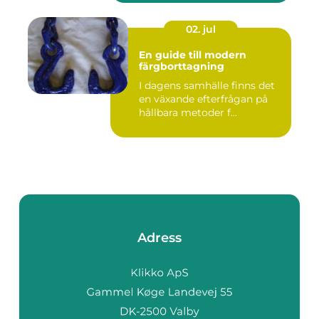
02. jul
En guide till modern
färgborttagning
I dagens samhälle finns det
en växande efterfrågan på
hållbara metoder f...
Adress