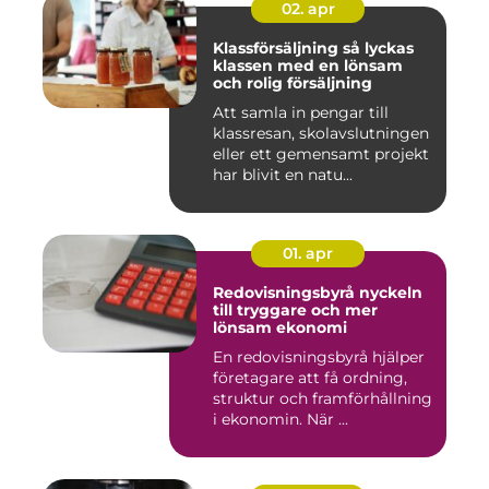
02. apr
Klassförsäljning så lyckas
klassen med en lönsam
och rolig försäljning
Att samla in pengar till
klassresan, skolavslutningen
eller ett gemensamt projekt
har blivit en natu...
01. apr
Redovisningsbyrå nyckeln
till tryggare och mer
lönsam ekonomi
En redovisningsbyrå hjälper
företagare att få ordning,
struktur och framförhållning
i ekonomin. När ...