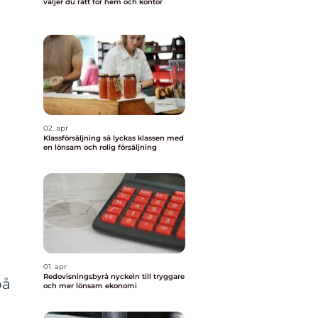
väljer du rätt för hem och kontor
02. apr
Klassförsäljning så lyckas klassen med
en lönsam och rolig försäljning
01. apr
Redovisningsbyrå nyckeln till tryggare
på
och mer lönsam ekonomi