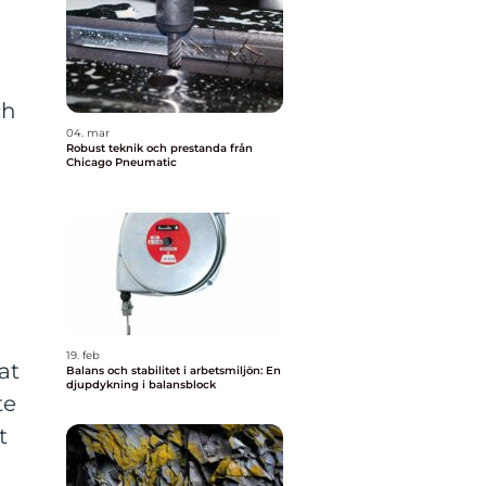
ch
04. mar
Robust teknik och prestanda från
Chicago Pneumatic
19. feb
at
Balans och stabilitet i arbetsmiljön: En
djupdykning i balansblock
te
t