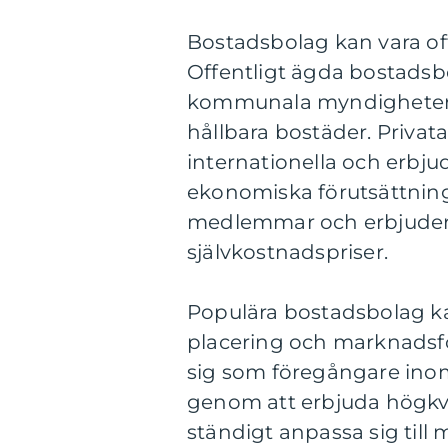
Bostadsbolag kan vara offe
Offentligt ägda bostadsbol
kommunala myndigheter och
hållbara bostäder. Privat
internationella och erbjud
ekonomiska förutsättning
medlemmar och erbjuder 
självkostnadspriser.
Populära bostadsbolag ka
placering och marknadsfö
sig som föregångare inom
genom att erbjuda högkva
ständigt anpassa sig till