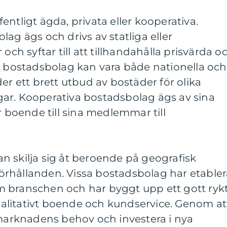
ntligt ägda, privata eller kooperativa.
ag ägs och drivs av statliga eller
 syftar till att tillhandahålla prisvärda o
a bostadsbolag kan vara både nationella och
er ett brett utbud av bostäder för olika
ar. Kooperativa bostadsbolag ägs av sina
boende till sina medlemmar till
n skilja sig åt beroende på geografisk
rhållanden. Vissa bostadsbolag har etabler
 branschen och har byggt upp ett gott ryk
litativt boende och kundservice. Genom at
 marknadens behov och investera i nya