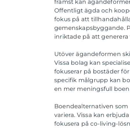
främst kan ägandeformen
Offentligt ägda och koope
fokus på att tillhandahål
gemenskapsbyggande. Pri
inriktade på att generera 
Utöver ägandeformen skilj
Vissa bolag kan speciali
fokuserar på bostäder för 
specifik målgrupp kan bo
en mer meningsfull boend
Boendealternativen som e
variera. Vissa kan erbjud
fokusera på co-living-lö