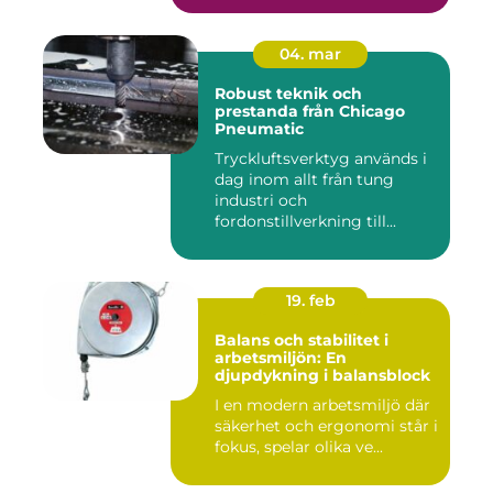
04. mar
Robust teknik och
prestanda från Chicago
Pneumatic
Tryckluftsverktyg används i
dag inom allt från tung
industri och
fordonstillverkning till...
19. feb
Balans och stabilitet i
arbetsmiljön: En
djupdykning i balansblock
I en modern arbetsmiljö där
säkerhet och ergonomi står i
fokus, spelar olika ve...