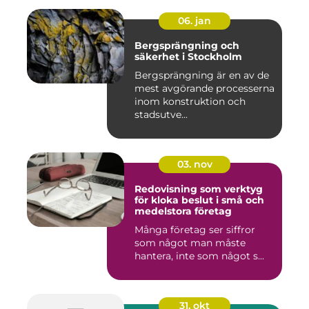
06. jan
Bergsprängning och
säkerhet i Stockholm
Bergsprängning är en av de
mest avgörande processerna
inom konstruktion och
stadsutve...
03. nov
Redovisning som verktyg
för kloka beslut i små och
medelstora företag
Många företag ser siffror
som något man måste
hantera, inte som något s...
31. okt