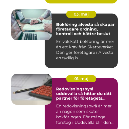
03. maj
Bokföring alvesta så skapar
företagare ordning,
kontroll och bättre beslut
En välskött bokföring är mer
än ett krav från Skatteverket.
Den ger företagare i Alvesta
en tydlig b...
01. maj
Redovisningsbyrå
uddevalla så hittar du rätt
partner för företagets
ekonomi
En redovisningsbyrå är mer
än någon som sköter
bokföringen. För många
företag i Uddevalla blir den
e...