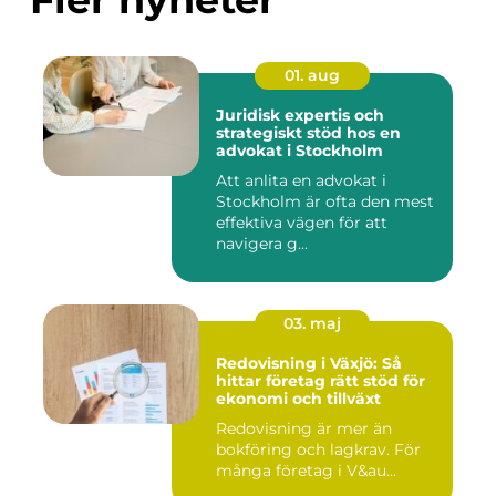
01. aug
Juridisk expertis och
strategiskt stöd hos en
advokat i Stockholm
Att anlita en advokat i
Stockholm är ofta den mest
effektiva vägen för att
navigera g...
03. maj
Redovisning i Växjö: Så
hittar företag rätt stöd för
ekonomi och tillväxt
Redovisning är mer än
bokföring och lagkrav. För
många företag i V&au...