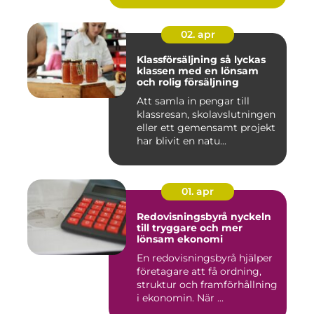
02. apr
Klassförsäljning så lyckas
klassen med en lönsam
och rolig försäljning
Att samla in pengar till
klassresan, skolavslutningen
eller ett gemensamt projekt
har blivit en natu...
01. apr
Redovisningsbyrå nyckeln
till tryggare och mer
lönsam ekonomi
En redovisningsbyrå hjälper
företagare att få ordning,
struktur och framförhållning
i ekonomin. När ...