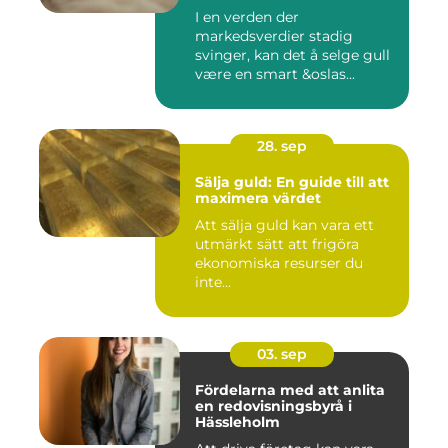
I en verden der
markedsverdier stadig
svinger, kan det å selge gull
være en smart &oslas...
28. sep
Sälja guld: En guide till att
maximera värdet
Att sälja guld kan vara ett
utmärkt sätt att frigöra
ekonomiska resurser du
inte...
03. sep
Fördelarna med att anlita
en redovisningsbyrå i
Hässleholm