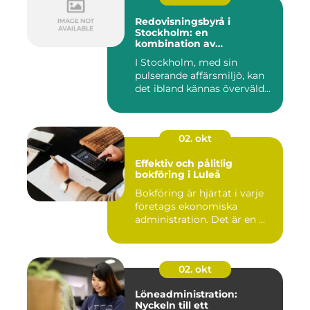
Redovisningsbyrå i
Stockholm: en
kombination av
professionalism och
I Stockholm, med sin
personlig service
pulserande affärsmiljö, kan
det ibland kännas överväld...
02. okt
Effektiv och pålitlig
bokföring i Luleå
Bokföring är hjärtat i varje
företags ekonomiska
administration. Det är en ...
02. okt
Löneadministration:
Nyckeln till ett