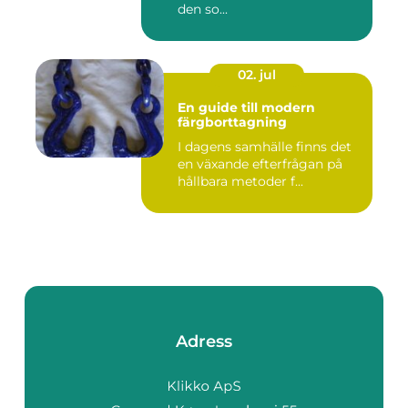
den so...
02. jul
En guide till modern
färgborttagning
I dagens samhälle finns det
en växande efterfrågan på
hållbara metoder f...
Adress