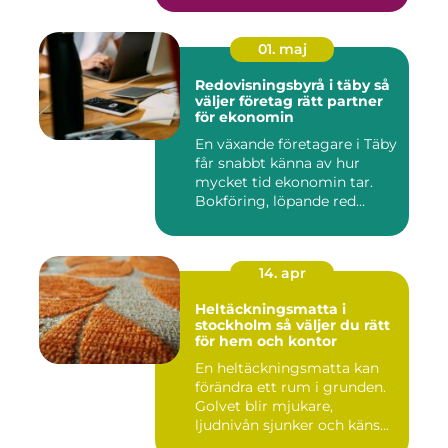
01. maj
Redovisningsbyrå i täby så
väljer företag rätt partner
för ekonomin
En växande företagare i Täby
får snabbt känna av hur
mycket tid ekonomin tar.
Bokföring, löpande red...
14. apr
Heltäckningsmatta i
stockholm så väljer du rätt
för hem och kontor
En heltäckningsmatta kan
förändra ett rum i grunden.
Golvet blir mjukare,
ljudnivån sjunker och käns...