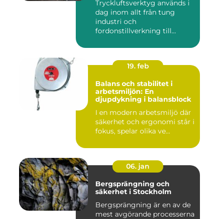
Tryckluftsverktyg används i
dag inom allt från tung
industri och
fordonstillverkning till...
19. feb
Balans och stabilitet i
arbetsmiljön: En
djupdykning i balansblock
I en modern arbetsmiljö där
säkerhet och ergonomi står i
fokus, spelar olika ve...
06. jan
Bergsprängning och
säkerhet i Stockholm
Bergsprängning är en av de
mest avgörande processerna