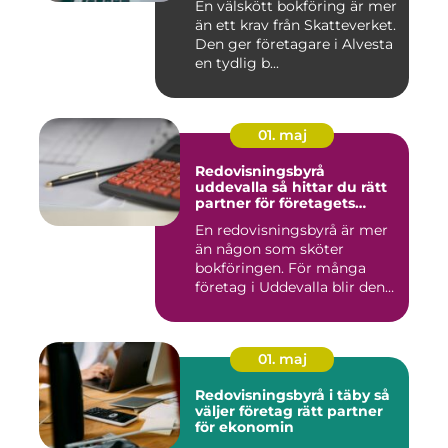
En välskött bokföring är mer
än ett krav från Skatteverket.
Den ger företagare i Alvesta
en tydlig b...
01. maj
Redovisningsbyrå
uddevalla så hittar du rätt
partner för företagets
ekonomi
En redovisningsbyrå är mer
än någon som sköter
bokföringen. För många
företag i Uddevalla blir den
e...
01. maj
Redovisningsbyrå i täby så
väljer företag rätt partner
för ekonomin