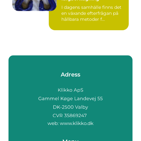
I dagens samhälle finns det
en växande efterfrågan på
hållbara metoder f...
Adress
web:
www.klikko.dk