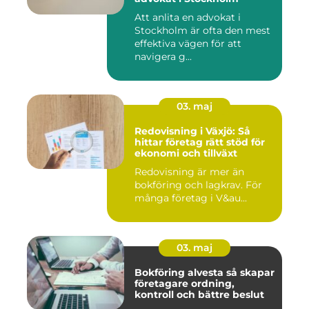
Att anlita en advokat i
Stockholm är ofta den mest
effektiva vägen för att
navigera g...
03. maj
Redovisning i Växjö: Så
hittar företag rätt stöd för
ekonomi och tillväxt
Redovisning är mer än
bokföring och lagkrav. För
många företag i V&au...
03. maj
Bokföring alvesta så skapar
företagare ordning,
kontroll och bättre beslut