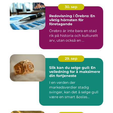
30. sep
Redovisning i Örebro: En
viktig hörnsten för
företagande
Örebro är inte bara en stad
rik på historia och kulturellt
arv, utan också en ...
29. sep
Slik kan du selge gull: En
veiledning for å maksimere
din fortjeneste
I en verden der
markedsverdier stadig
svinger, kan det å selge gull
være en smart &oslas...