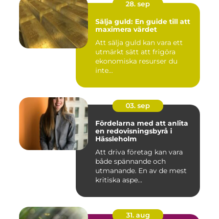
28. sep
Sälja guld: En guide till att
maximera värdet
Att sälja guld kan vara ett
utmärkt sätt att frigöra
ekonomiska resurser du
inte...
03. sep
Fördelarna med att anlita
en redovisningsbyrå i
Hässleholm
Att driva företag kan vara
både spännande och
utmanande. En av de mest
kritiska aspe...
31. aug