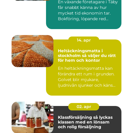
En växande företagare i Täby
får snabbt känna av hur
mycket tid ekonomin tar.
Bokföring, löpande red...
14. apr
Heltäckningsmatta i
stockholm så väljer du rätt
för hem och kontor
En heltäckningsmatta kan
förändra ett rum i grunden.
Golvet blir mjukare,
ljudnivån sjunker och käns...
02. apr
Klassförsäljning så lyckas
klassen med en lönsam
och rolig försäljning