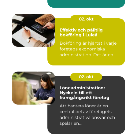
02. okt
Effektiv och pålitlig
bokföring i Luleå
Bokföring är hjärtat i varje
företags ekonomiska
administration. Det är en ...
02. okt
Löneadministration:
Nyckeln till ett
framgångsrikt företag
Att hantera löner är en
central del av företagets
administrativa ansvar och
spelar en...