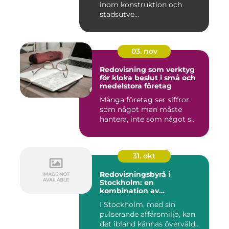
inom konstruktion och
stadsutve...
03. nov
Redovisning som verktyg
för kloka beslut i små och
medelstora företag
Många företag ser siffror
som något man måste
hantera, inte som något s...
31. okt
Redovisningsbyrå i
Stockholm: en
kombination av
professionalism och
I Stockholm, med sin
personlig service
pulserande affärsmiljö, kan
det ibland kännas överväld...