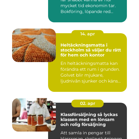
mycket tid ekonomin tar.
Bokföring, löpande red...
14. apr
Heltäckningsmatta i
stockholm så väljer du rätt
för hem och kontor
En heltäckningsmatta kan
förändra ett rum i grunden.
Golvet blir mjukare,
ljudnivån sjunker och käns...
02. apr
Klassförsäljning så lyckas
klassen med en lönsam
och rolig försäljning
Att samla in pengar till
klassresan, skolavslutningen