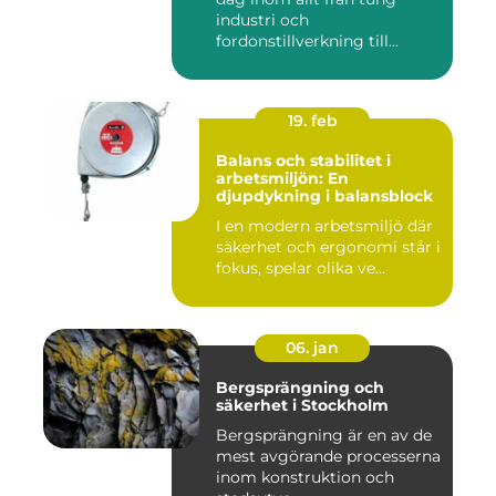
industri och
fordonstillverkning till...
19. feb
Balans och stabilitet i
arbetsmiljön: En
djupdykning i balansblock
I en modern arbetsmiljö där
säkerhet och ergonomi står i
fokus, spelar olika ve...
06. jan
Bergsprängning och
säkerhet i Stockholm
Bergsprängning är en av de
mest avgörande processerna
inom konstruktion och