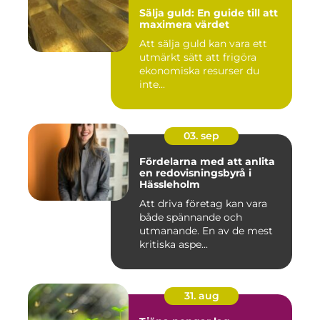
Sälja guld: En guide till att
maximera värdet
Att sälja guld kan vara ett
utmärkt sätt att frigöra
ekonomiska resurser du
inte...
03. sep
Fördelarna med att anlita
en redovisningsbyrå i
Hässleholm
Att driva företag kan vara
både spännande och
utmanande. En av de mest
kritiska aspe...
31. aug