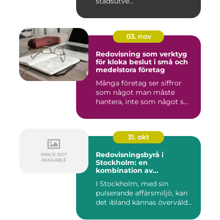
stadsutve...
03. nov
Redovisning som verktyg
för kloka beslut i små och
medelstora företag
Många företag ser siffror
som något man måste
hantera, inte som något s...
31. okt
Redovisningsbyrå i
Stockholm: en
kombination av
professionalism och
I Stockholm, med sin
personlig service
pulserande affärsmiljö, kan
det ibland kännas överväld...