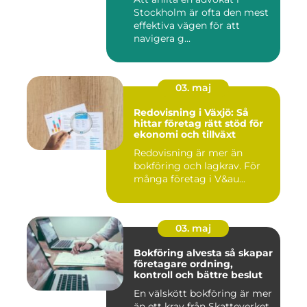
Stockholm är ofta den mest
effektiva vägen för att
navigera g...
03. maj
Redovisning i Växjö: Så
hittar företag rätt stöd för
ekonomi och tillväxt
Redovisning är mer än
bokföring och lagkrav. För
många företag i V&au...
03. maj
Bokföring alvesta så skapar
företagare ordning,
kontroll och bättre beslut
En välskött bokföring är mer
än ett krav från Skatteverket.