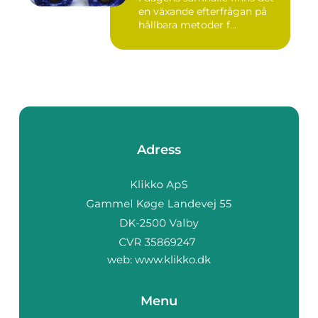
en växande efterfrågan på
hållbara metoder f...
Adress
web:
www.klikko.dk
Menu