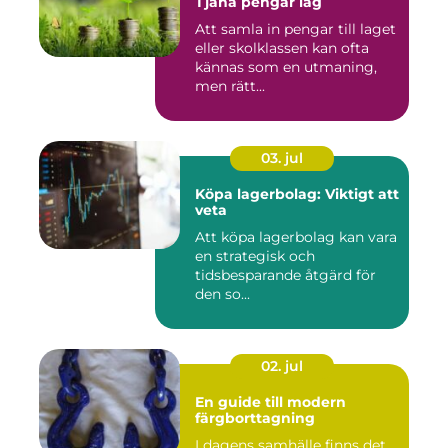
Tjäna pengar lag
Att samla in pengar till laget
eller skolklassen kan ofta
kännas som en utmaning,
men rätt...
03. jul
Köpa lagerbolag: Viktigt att
veta
Att köpa lagerbolag kan vara
en strategisk och
tidsbesparande åtgärd för
den so...
02. jul
En guide till modern
färgborttagning
I dagens samhälle finns det