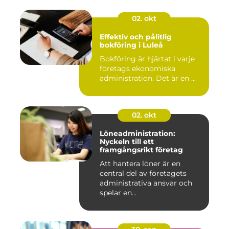
02. okt
Effektiv och pålitlig
bokföring i Luleå
Bokföring är hjärtat i varje
företags ekonomiska
administration. Det är en ...
02. okt
Löneadministration:
Nyckeln till ett
framgångsrikt företag
Att hantera löner är en
central del av företagets
administrativa ansvar och
spelar en...