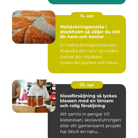
14. apr
Heltäckningsmatta i
stockholm så väljer du rätt
för hem och kontor
En heltäckningsmatta kan
förändra ett rum i grunden.
Golvet blir mjukare,
ljudnivån sjunker och käns...
02. apr
Klassförsäljning så lyckas
klassen med en lönsam
och rolig försäljning
Att samla in pengar till
klassresan, skolavslutningen
eller ett gemensamt projekt
har blivit en natu...