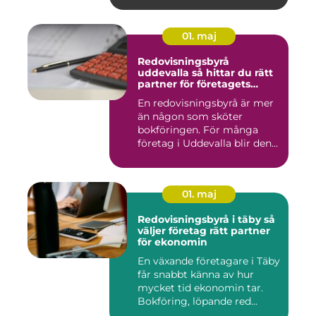
01. maj
Redovisningsbyrå
uddevalla så hittar du rätt
partner för företagets
ekonomi
En redovisningsbyrå är mer
än någon som sköter
bokföringen. För många
företag i Uddevalla blir den
e...
01. maj
Redovisningsbyrå i täby så
väljer företag rätt partner
för ekonomin
En växande företagare i Täby
får snabbt känna av hur
mycket tid ekonomin tar.
Bokföring, löpande red...