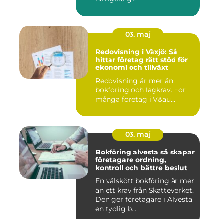
03. maj
Redovisning i Växjö: Så
hittar företag rätt stöd för
ekonomi och tillväxt
Redovisning är mer än
bokföring och lagkrav. För
många företag i V&au...
03. maj
Bokföring alvesta så skapar
företagare ordning,
kontroll och bättre beslut
En välskött bokföring är mer
än ett krav från Skatteverket.
Den ger företagare i Alvesta
en tydlig b...