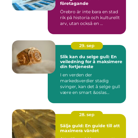
företagande
Örebro är inte bara en stad
rik på historia och kulturellt
arv, utan också en ...
29. sep
Slik kan du selge gull: En
veiledning for å maksimere
din fortjeneste
I en verden der
markedsverdier stadig
svinger, kan det å selge gull
være en smart &oslas...
28. sep
Sälja guld: En guide till att
maximera värdet