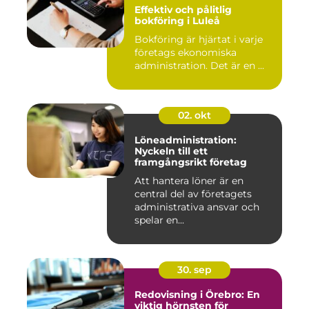
Effektiv och pålitlig
bokföring i Luleå
Bokföring är hjärtat i varje
företags ekonomiska
administration. Det är en ...
02. okt
Löneadministration:
Nyckeln till ett
framgångsrikt företag
Att hantera löner är en
central del av företagets
administrativa ansvar och
spelar en...
30. sep
Redovisning i Örebro: En
viktig hörnsten för