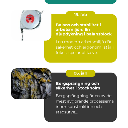
19. feb
Balans och stabilitet i
arbetsmiljön: En
djupdykning i balansblock
I en modern arbetsmiljö där
säkerhet och ergonomi står i
fokus, spelar olika ve...
06. jan
Bergsprängning och
säkerhet i Stockholm
Bergsprängning är en av de
mest avgörande processerna
inom konstruktion och
stadsutve...