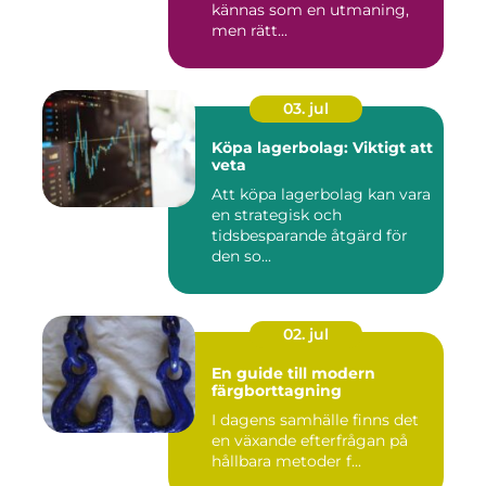
kännas som en utmaning,
men rätt...
03. jul
Köpa lagerbolag: Viktigt att
veta
Att köpa lagerbolag kan vara
en strategisk och
tidsbesparande åtgärd för
den so...
02. jul
En guide till modern
färgborttagning
I dagens samhälle finns det
en växande efterfrågan på
hållbara metoder f...