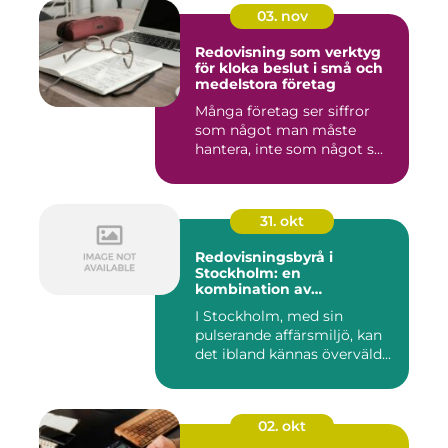
03. nov
Redovisning som verktyg
för kloka beslut i små och
medelstora företag
Många företag ser siffror
som något man måste
hantera, inte som något s...
31. okt
Redovisningsbyrå i
Stockholm: en
kombination av
professionalism och
I Stockholm, med sin
personlig service
pulserande affärsmiljö, kan
det ibland kännas överväld...
02. okt