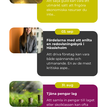
Att sälja guld kan vara ett
utmärkt sätt att frigöra
ekonomiska resurser du
inte...
03. sep
Fördelarna med att anlita
en redovisningsbyrå i
Hässleholm
Att driva företag kan vara
både spännande och
utmanande. En av de mest
kritiska aspe...
31. aug
Tjäna pengar lag
Att samla in pengar till laget
eller skolklassen kan ofta