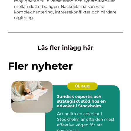
möjligheten till diversifiering och synergifördelar
mellan dotterbolagen. Nackdelarna kan vara
komplex hantering, intressekonflikter och hårdare
reglering.
Läs fler inlägg här
Fler nyheter
01. aug
Juridisk expertis och
strategiskt stöd hos en
advokat i Stockholm
Att anlita en advokat i
Stockholm är ofta den mest
effektiva vägen för att
navigera g...