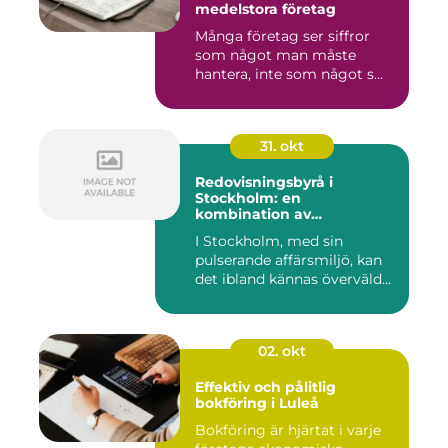
medelstora företag
Många företag ser siffror
som något man måste
hantera, inte som något s...
31. okt
Redovisningsbyrå i
Stockholm: en
kombination av
professionalism och
I Stockholm, med sin
personlig service
pulserande affärsmiljö, kan
det ibland kännas överväld...
02. okt
Effektiv och pålitlig
bokföring i Luleå
Bokföring är hjärtat i varje