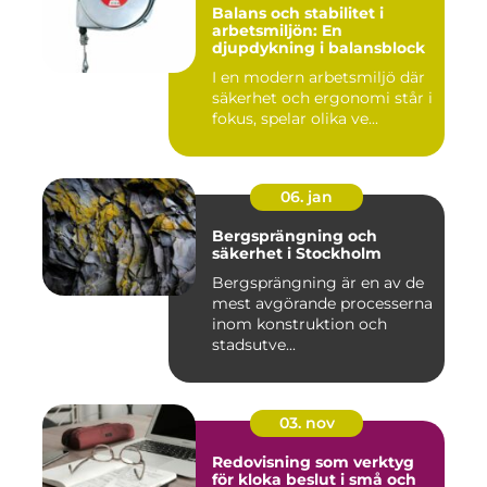
Balans och stabilitet i
arbetsmiljön: En
djupdykning i balansblock
I en modern arbetsmiljö där
säkerhet och ergonomi står i
fokus, spelar olika ve...
06. jan
Bergsprängning och
säkerhet i Stockholm
Bergsprängning är en av de
mest avgörande processerna
inom konstruktion och
stadsutve...
03. nov
Redovisning som verktyg
för kloka beslut i små och