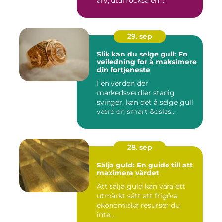
arv, utan också en ...
29. sep
Slik kan du selge gull: En
veiledning for å maksimere
din fortjeneste
I en verden der
markedsverdier stadig
svinger, kan det å selge gull
være en smart &oslas...
28. sep
Sälja guld: En guide till att
maximera värdet
Att sälja guld kan vara ett
utmärkt sätt att frigöra
ekonomiska resurser du
inte...