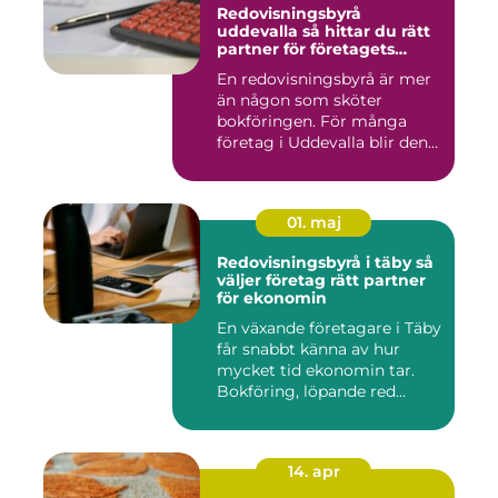
Redovisningsbyrå
uddevalla så hittar du rätt
partner för företagets
ekonomi
En redovisningsbyrå är mer
än någon som sköter
bokföringen. För många
företag i Uddevalla blir den
e...
01. maj
Redovisningsbyrå i täby så
väljer företag rätt partner
för ekonomin
En växande företagare i Täby
får snabbt känna av hur
mycket tid ekonomin tar.
Bokföring, löpande red...
14. apr