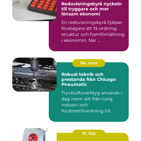
Redovisningsbyrå nyckeln
till tryggare och mer
lönsam ekonomi
En redovisningsbyrå hjälper
företagare att få ordning,
struktur och framförhållning
i ekonomin. När ...
04. mar
Robust teknik och
prestanda från Chicago
Pneumatic
Tryckluftsverktyg används i
dag inom allt från tung
industri och
fordonstillverkning till...
19. feb