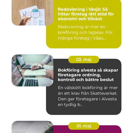
Redovisning i Växjö: Så
hittar företag rätt stöd för
ekonomi och tillväxt
Redovisning är mer än
bokföring och lagkrav. För
många företag i V&au...
03. maj
Bokföring alvesta så skapar
företagare ordning,
kontroll och bättre beslut
En välskött bokföring är mer
än ett krav från Skatteverket.
Den ger företagare i Alvesta
en tydlig b...
01. maj