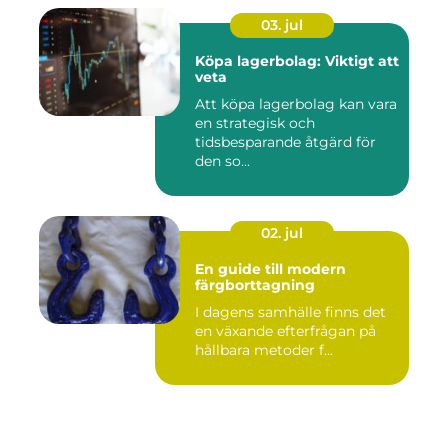
03. jul
Köpa lagerbolag: Viktigt att
veta
Att köpa lagerbolag kan vara
en strategisk och
tidsbesparande åtgärd för
den so...
02. jul
En guide till modern
färgborttagning
I dagens samhälle finns det
en växande efterfrågan på
hållbara metoder f...