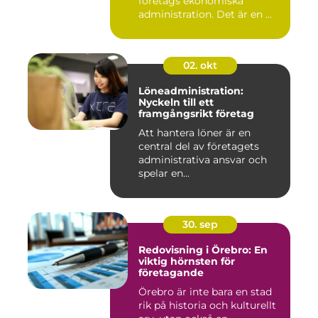
företags ekonomiska
administration. Det är en ...
02. okt
Löneadministration:
Nyckeln till ett
framgångsrikt företag
Att hantera löner är en
central del av företagets
administrativa ansvar och
spelar en...
30. sep
Redovisning i Örebro: En
viktig hörnsten för
företagande
Örebro är inte bara en stad
rik på historia och kulturellt