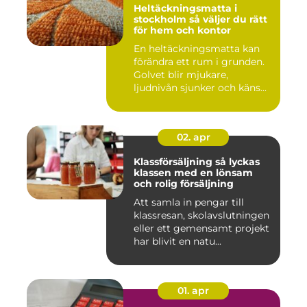
Heltäckningsmatta i
stockholm så väljer du rätt
för hem och kontor
En heltäckningsmatta kan
förändra ett rum i grunden.
Golvet blir mjukare,
ljudnivån sjunker och käns...
02. apr
Klassförsäljning så lyckas
klassen med en lönsam
och rolig försäljning
Att samla in pengar till
klassresan, skolavslutningen
eller ett gemensamt projekt
har blivit en natu...
01. apr