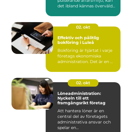
pulserande affärsmiljö, kan
det ibland kännas överväld...
02. okt
Effektiv och pålitlig
bokföring i Luleå
Bokföring är hjärtat i varje
företags ekonomiska
administration. Det är en ...
02. okt
Löneadministration:
Nyckeln till ett
framgångsrikt företag
Att hantera löner är en
central del av företagets
administrativa ansvar och
spelar en...