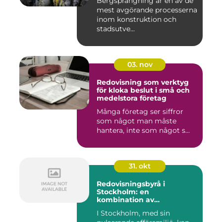
Bergsprängning är en av de
mest avgörande processerna
inom konstruktion och
stadsutve...
03. nov
Redovisning som verktyg
för kloka beslut i små och
medelstora företag
Många företag ser siffror
som något man måste
hantera, inte som något s...
31. okt
Redovisningsbyrå i
Stockholm: en
kombination av
professionalism och
I Stockholm, med sin
personlig service