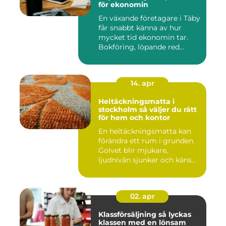
för ekonomin
En växande företagare i Täby
får snabbt känna av hur
mycket tid ekonomin tar.
Bokföring, löpande red...
14. apr
Heltäckningsmatta i
stockholm så väljer du rätt
för hem och kontor
En heltäckningsmatta kan
förändra ett rum i grunden.
Golvet blir mjukare,
ljudnivån sjunker och käns...
02. apr
Klassförsäljning så lyckas
klassen med en lönsam