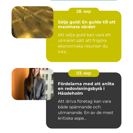
28. sep
Sälja guld: En guide till att
maximera värdet
Att sälja guld kan vara ett
utmärkt sätt att frigöra
ekonomiska resurser du
inte...
03. sep
Fördelarna med att anlita
en redovisningsbyrå i
Hässleholm
Att driva företag kan vara
både spännande och
utmanande. En av de mest
kritiska aspe...