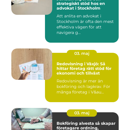
strategiskt stöd hos en
advokat i Stockholm
Att anlita en advokat i
Stockholm är ofta den mest
effektiva vägen för att
navigera g...
03. maj
Redovisning i Växjö: Så
hittar företag rätt stöd för
ekonomi och tillväxt
Redovisning är mer än
bokföring och lagkrav. För
många företag i V&au...
03. maj
Bokföring alvesta så skapar
företagare ordning,