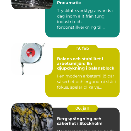
Pneumatic
Tryckluftsverktyg används i
dag inom allt från tung
industri och
fordonstillverkning till...
19. feb
Balans och stabilitet i
arbetsmiljön: En
djupdykning i balansblock
I en modern arbetsmiljö där
säkerhet och ergonomi står i
fokus, spelar olika ve...
06. jan
Bergsprängning och
säkerhet i Stockholm