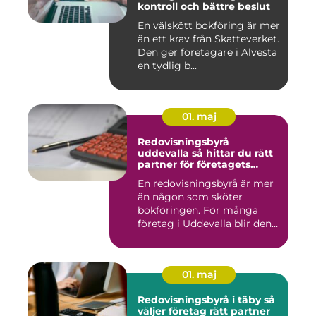
kontroll och bättre beslut
En välskött bokföring är mer
än ett krav från Skatteverket.
Den ger företagare i Alvesta
en tydlig b...
01. maj
Redovisningsbyrå
uddevalla så hittar du rätt
partner för företagets
ekonomi
En redovisningsbyrå är mer
än någon som sköter
bokföringen. För många
företag i Uddevalla blir den
e...
01. maj
Redovisningsbyrå i täby så
väljer företag rätt partner