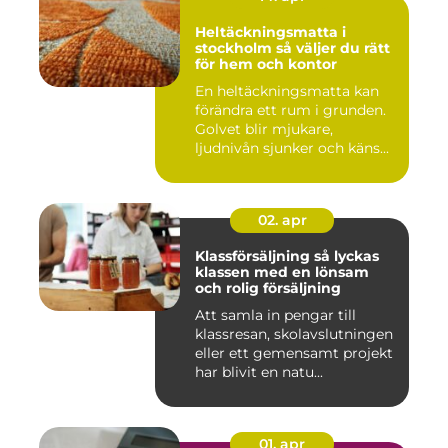
Heltäckningsmatta i
stockholm så väljer du rätt
för hem och kontor
En heltäckningsmatta kan
förändra ett rum i grunden.
Golvet blir mjukare,
ljudnivån sjunker och käns...
02. apr
Klassförsäljning så lyckas
klassen med en lönsam
och rolig försäljning
Att samla in pengar till
klassresan, skolavslutningen
eller ett gemensamt projekt
har blivit en natu...
01. apr