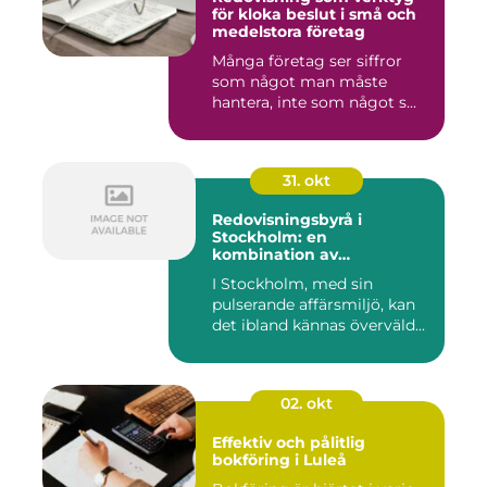
för kloka beslut i små och
medelstora företag
Många företag ser siffror
som något man måste
hantera, inte som något s...
31. okt
Redovisningsbyrå i
Stockholm: en
kombination av
professionalism och
I Stockholm, med sin
personlig service
pulserande affärsmiljö, kan
det ibland kännas överväld...
02. okt
Effektiv och pålitlig
bokföring i Luleå