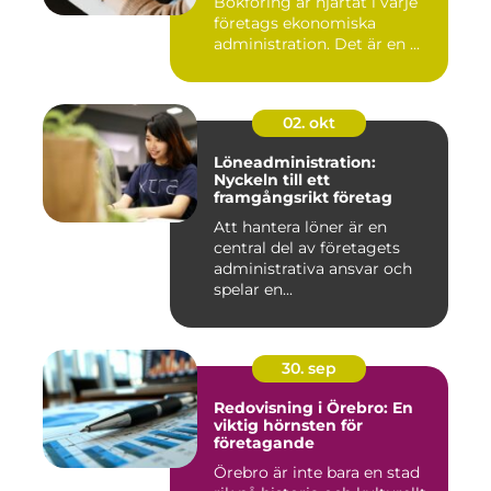
Bokföring är hjärtat i varje
företags ekonomiska
administration. Det är en ...
02. okt
Löneadministration:
Nyckeln till ett
framgångsrikt företag
Att hantera löner är en
central del av företagets
administrativa ansvar och
spelar en...
30. sep
Redovisning i Örebro: En
viktig hörnsten för
företagande
Örebro är inte bara en stad