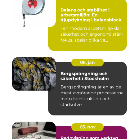
Balans och stabilitet i
arbetsmiljön: En
djupdykning i balansblock
I en modern arbetsmiljö där
säkerhet och ergonomi står i
fokus, spelar olika ve...
06. jan
Bergsprängning och
säkerhet i Stockholm
Bergsprängning är en av de
mest avgörande processerna
inom konstruktion och
stadsutve...
03. nov
Redovisning som verktyg