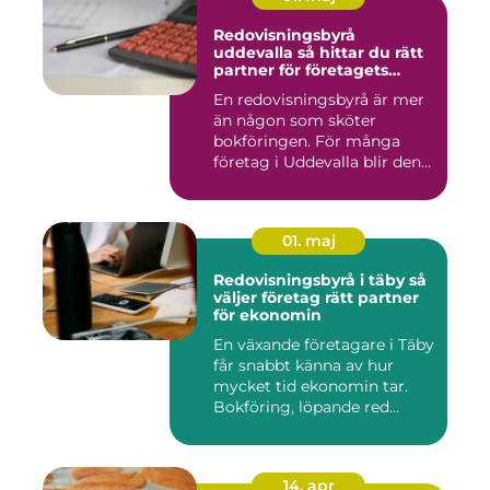
Redovisningsbyrå
uddevalla så hittar du rätt
partner för företagets
ekonomi
En redovisningsbyrå är mer
än någon som sköter
bokföringen. För många
företag i Uddevalla blir den
e...
01. maj
Redovisningsbyrå i täby så
väljer företag rätt partner
för ekonomin
En växande företagare i Täby
får snabbt känna av hur
mycket tid ekonomin tar.
Bokföring, löpande red...
14. apr