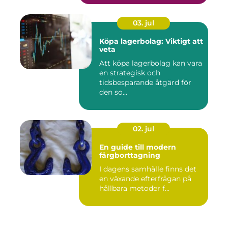
03. jul
Köpa lagerbolag: Viktigt att
veta
Att köpa lagerbolag kan vara
en strategisk och
tidsbesparande åtgärd för
den so...
02. jul
En guide till modern
färgborttagning
I dagens samhälle finns det
en växande efterfrågan på
hållbara metoder f...