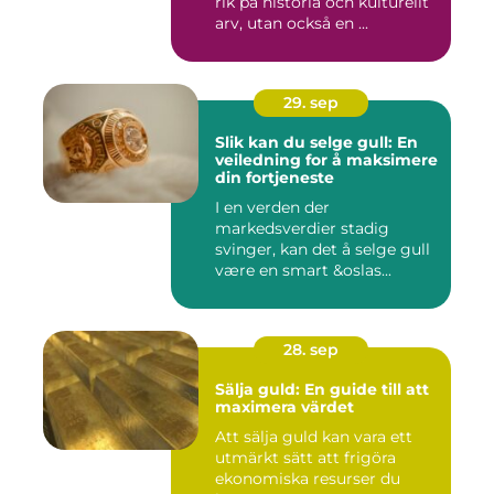
rik på historia och kulturellt
arv, utan också en ...
29. sep
Slik kan du selge gull: En
veiledning for å maksimere
din fortjeneste
I en verden der
markedsverdier stadig
svinger, kan det å selge gull
være en smart &oslas...
28. sep
Sälja guld: En guide till att
maximera värdet
Att sälja guld kan vara ett
utmärkt sätt att frigöra
ekonomiska resurser du