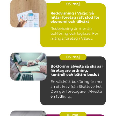
03. maj
Redovisning i Växjö: Så
hittar företag rätt stöd för
ekonomi och tillväxt
Redovisning är mer än
bokföring och lagkrav. För
många företag i V&au...
03. maj
Bokföring alvesta så skapar
företagare ordning,
kontroll och bättre beslut
En välskött bokföring är mer
än ett krav från Skatteverket.
Den ger företagare i Alvesta
en tydlig b...
01. maj