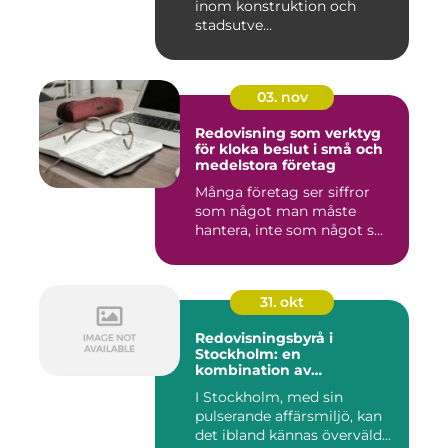
inom konstruktion och
stadsutve...
03. nov
Redovisning som verktyg
för kloka beslut i små och
medelstora företag
Många företag ser siffror
som något man måste
hantera, inte som något s...
31. okt
Redovisningsbyrå i
Stockholm: en
kombination av
professionalism och
I Stockholm, med sin
personlig service
pulserande affärsmiljö, kan
det ibland kännas överväld...