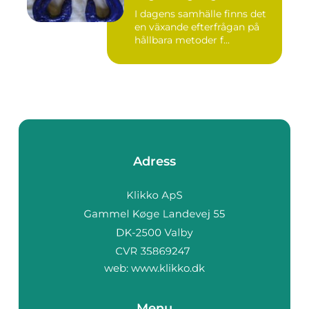
I dagens samhälle finns det
en växande efterfrågan på
hållbara metoder f...
Adress
web:
www.klikko.dk
Menu