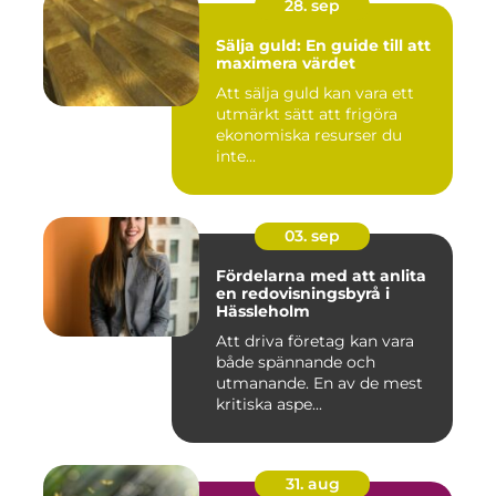
28. sep
Sälja guld: En guide till att
maximera värdet
Att sälja guld kan vara ett
utmärkt sätt att frigöra
ekonomiska resurser du
inte...
03. sep
Fördelarna med att anlita
en redovisningsbyrå i
Hässleholm
Att driva företag kan vara
både spännande och
utmanande. En av de mest
kritiska aspe...
31. aug