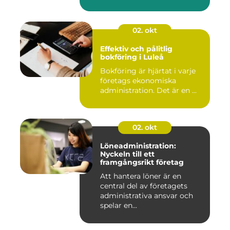
02. okt
Effektiv och pålitlig
bokföring i Luleå
Bokföring är hjärtat i varje
företags ekonomiska
administration. Det är en ...
02. okt
Löneadministration:
Nyckeln till ett
framgångsrikt företag
Att hantera löner är en
central del av företagets
administrativa ansvar och
spelar en...