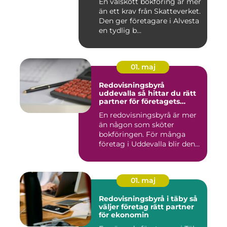
En välskött bokföring är mer
än ett krav från Skatteverket.
Den ger företagare i Alvesta
en tydlig b...
01. maj
Redovisningsbyrå
uddevalla så hittar du rätt
partner för företagets
ekonomi
En redovisningsbyrå är mer
än någon som sköter
bokföringen. För många
företag i Uddevalla blir den
e...
01. maj
Redovisningsbyrå i täby så
väljer företag rätt partner
för ekonomin