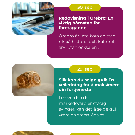
30. sep
Redovisning i Örebro: En
viktig hörnsten för
företagande
Örebro är inte bara en stad
rik på historia och kulturellt
arv, utan också en ...
29. sep
Slik kan du selge gull: En
veiledning for å maksimere
din fortjeneste
I en verden der
markedsverdier stadig
svinger, kan det å selge gull
være en smart &oslas...