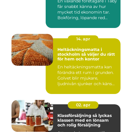
En växande företagare i Täby
får snabbt känna av hur
mycket tid ekonomin tar.
Bokföring, löpande red...
14. apr
Heltäckningsmatta i
stockholm så väljer du rätt
för hem och kontor
En heltäckningsmatta kan
förändra ett rum i grunden.
Golvet blir mjukare,
ljudnivån sjunker och käns...
02. apr
Klassförsäljning så lyckas
klassen med en lönsam
och rolig försäljning