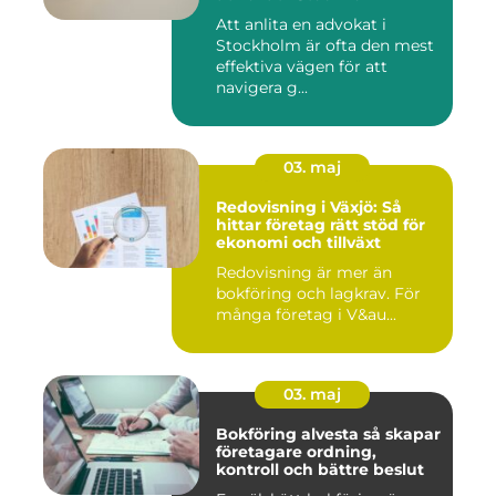
Att anlita en advokat i
Stockholm är ofta den mest
effektiva vägen för att
navigera g...
03. maj
Redovisning i Växjö: Så
hittar företag rätt stöd för
ekonomi och tillväxt
Redovisning är mer än
bokföring och lagkrav. För
många företag i V&au...
03. maj
Bokföring alvesta så skapar
företagare ordning,
kontroll och bättre beslut