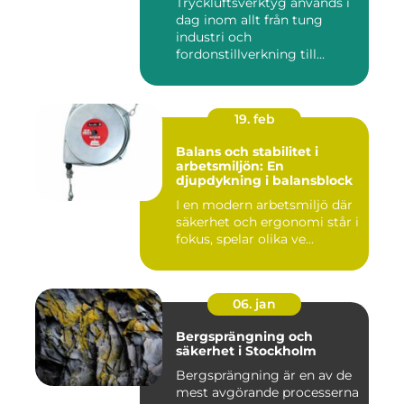
Tryckluftsverktyg används i
dag inom allt från tung
industri och
fordonstillverkning till...
19. feb
Balans och stabilitet i
arbetsmiljön: En
djupdykning i balansblock
I en modern arbetsmiljö där
säkerhet och ergonomi står i
fokus, spelar olika ve...
06. jan
Bergsprängning och
säkerhet i Stockholm
Bergsprängning är en av de
mest avgörande processerna