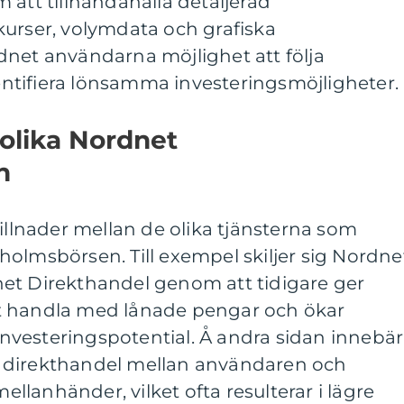
 att tillhandahålla detaljerad
kurser, volymdata och grafiska
dnet användarna möjlighet att följa
tifiera lönsamma investeringsmöjligheter.
 olika Nordnet
n
killnader mellan de olika tjänsterna som
olmsbörsen. Till exempel skiljer sig Nordne
et Direkthandel genom att tidigare ger
t handla med lånade pengar och ökar
vesteringspotential. Å andra sidan innebär
 direkthandel mellan användaren och
lanhänder, vilket ofta resulterar i lägre