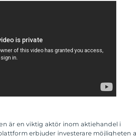
 är en viktig aktör inom aktiehandel i
plattform erbjuder investerare möjligheten a