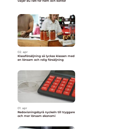
väljer du rätt för hem och kontor
02. apr
Klassförsäljning så lyckas klassen med
en lönsam och rolig försäljning
01. apr
Redovisningsbyrå nyckeln till tryggare
och mer lönsam ekonomi