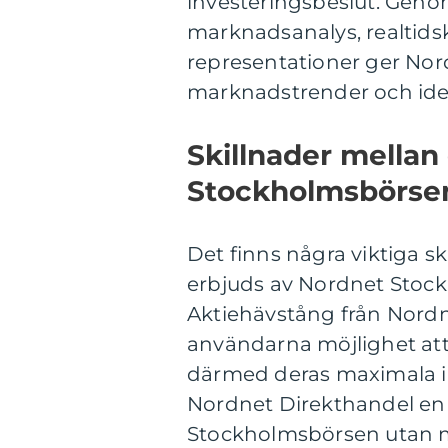
investeringsbeslut. Genom
marknadsanalys, realtids
representationer ger Nor
marknadstrender och iden
Skillnader mellan
Stockholmsbörse
Det finns några viktiga s
erbjuds av Nordnet Stockh
Aktiehävstång från Nordn
användarna möjlighet at
därmed deras maximala in
Nordnet Direkthandel en
Stockholmsbörsen utan mel