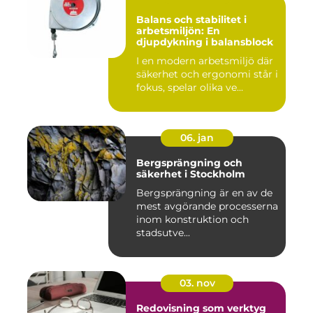
Balans och stabilitet i
arbetsmiljön: En
djupdykning i balansblock
I en modern arbetsmiljö där
säkerhet och ergonomi står i
fokus, spelar olika ve...
06. jan
Bergsprängning och
säkerhet i Stockholm
Bergsprängning är en av de
mest avgörande processerna
inom konstruktion och
stadsutve...
03. nov
Redovisning som verktyg