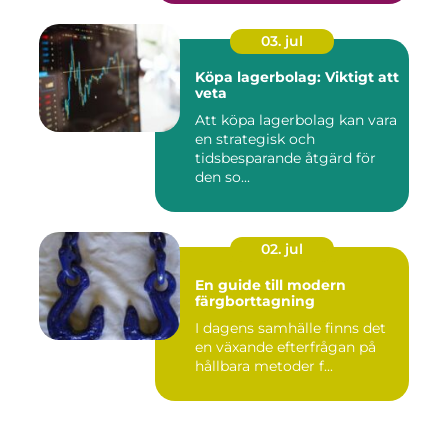
03. jul
Köpa lagerbolag: Viktigt att
veta
Att köpa lagerbolag kan vara
en strategisk och
tidsbesparande åtgärd för
den so...
02. jul
En guide till modern
färgborttagning
I dagens samhälle finns det
en växande efterfrågan på
hållbara metoder f...