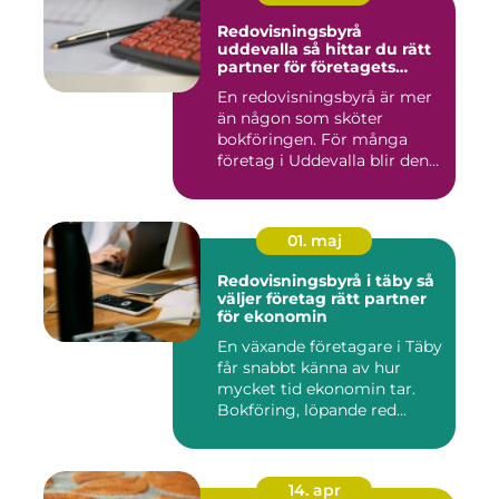
Redovisningsbyrå
uddevalla så hittar du rätt
partner för företagets
ekonomi
En redovisningsbyrå är mer
än någon som sköter
bokföringen. För många
företag i Uddevalla blir den
e...
01. maj
Redovisningsbyrå i täby så
väljer företag rätt partner
för ekonomin
En växande företagare i Täby
får snabbt känna av hur
mycket tid ekonomin tar.
Bokföring, löpande red...
14. apr