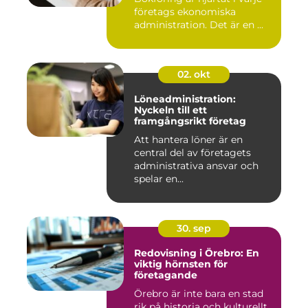
företags ekonomiska
administration. Det är en ...
02. okt
Löneadministration:
Nyckeln till ett
framgångsrikt företag
Att hantera löner är en
central del av företagets
administrativa ansvar och
spelar en...
30. sep
Redovisning i Örebro: En
viktig hörnsten för
företagande
Örebro är inte bara en stad
rik på historia och kulturellt