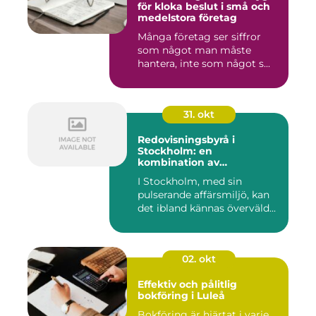
för kloka beslut i små och
medelstora företag
Många företag ser siffror
som något man måste
hantera, inte som något s...
31. okt
Redovisningsbyrå i
Stockholm: en
kombination av
professionalism och
I Stockholm, med sin
personlig service
pulserande affärsmiljö, kan
det ibland kännas överväld...
02. okt
Effektiv och pålitlig
bokföring i Luleå
Bokföring är hjärtat i varje