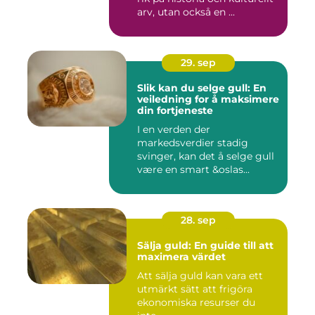
arv, utan också en ...
29. sep
Slik kan du selge gull: En
veiledning for å maksimere
din fortjeneste
I en verden der
markedsverdier stadig
svinger, kan det å selge gull
være en smart &oslas...
28. sep
Sälja guld: En guide till att
maximera värdet
Att sälja guld kan vara ett
utmärkt sätt att frigöra
ekonomiska resurser du