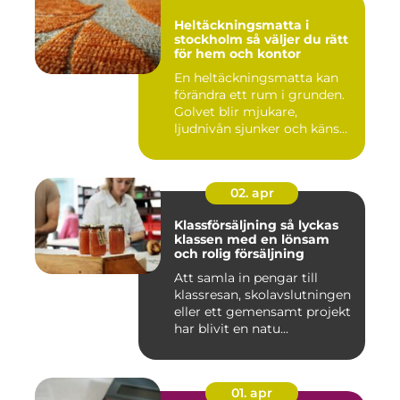
Heltäckningsmatta i
stockholm så väljer du rätt
för hem och kontor
En heltäckningsmatta kan
förändra ett rum i grunden.
Golvet blir mjukare,
ljudnivån sjunker och käns...
02. apr
Klassförsäljning så lyckas
klassen med en lönsam
och rolig försäljning
Att samla in pengar till
klassresan, skolavslutningen
eller ett gemensamt projekt
har blivit en natu...
01. apr