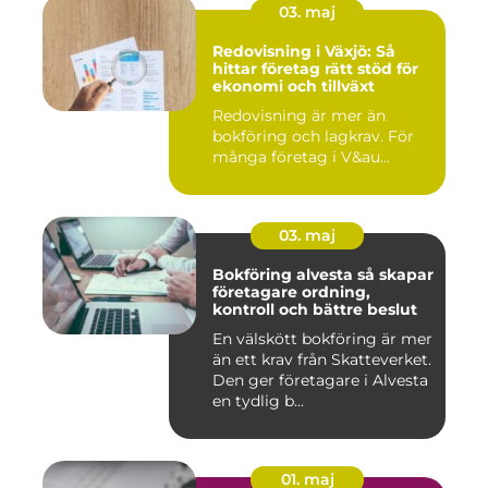
03. maj
Redovisning i Växjö: Så
hittar företag rätt stöd för
ekonomi och tillväxt
Redovisning är mer än
bokföring och lagkrav. För
många företag i V&au...
03. maj
Bokföring alvesta så skapar
företagare ordning,
kontroll och bättre beslut
En välskött bokföring är mer
än ett krav från Skatteverket.
Den ger företagare i Alvesta
en tydlig b...
01. maj