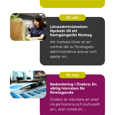
02. okt
Löneadministration:
Nyckeln till ett
framgångsrikt företag
Att hantera löner är en
central del av företagets
administrativa ansvar och
spelar en...
30. sep
Redovisning i Örebro: En
viktig hörnsten för
företagande
Örebro är inte bara en stad
rik på historia och kulturellt
arv, utan också en ...