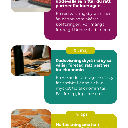
uddevalla så hittar du rätt
partner för företagets
ekonomi
En redovisningsbyrå är mer
än någon som sköter
bokföringen. För många
företag i Uddevalla blir den
e...
01. maj
Redovisningsbyrå i täby så
väljer företag rätt partner
för ekonomin
En växande företagare i Täby
får snabbt känna av hur
mycket tid ekonomin tar.
Bokföring, löpande red...
14. apr
Heltäckningsmatta i