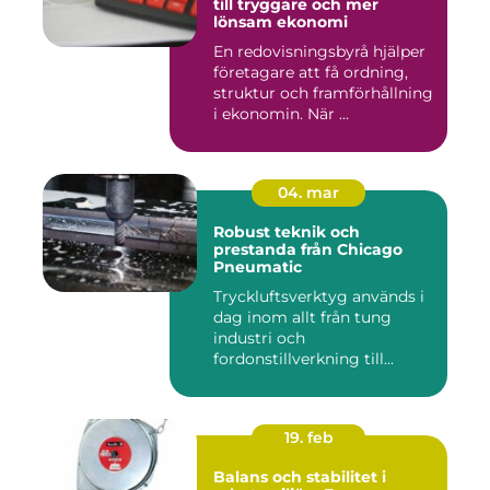
till tryggare och mer
lönsam ekonomi
En redovisningsbyrå hjälper
företagare att få ordning,
struktur och framförhållning
i ekonomin. När ...
04. mar
Robust teknik och
prestanda från Chicago
Pneumatic
Tryckluftsverktyg används i
dag inom allt från tung
industri och
fordonstillverkning till...
19. feb
Balans och stabilitet i