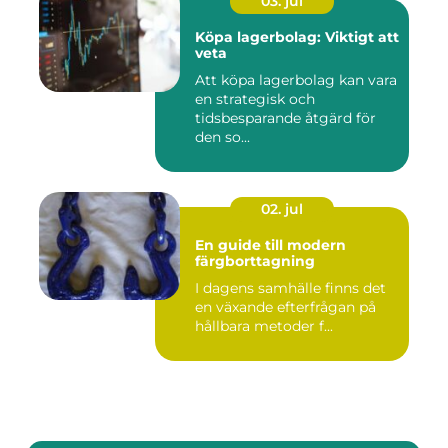
03. jul
Köpa lagerbolag: Viktigt att
veta
Att köpa lagerbolag kan vara
en strategisk och
tidsbesparande åtgärd för
den so...
02. jul
En guide till modern
färgborttagning
I dagens samhälle finns det
en växande efterfrågan på
hållbara metoder f...