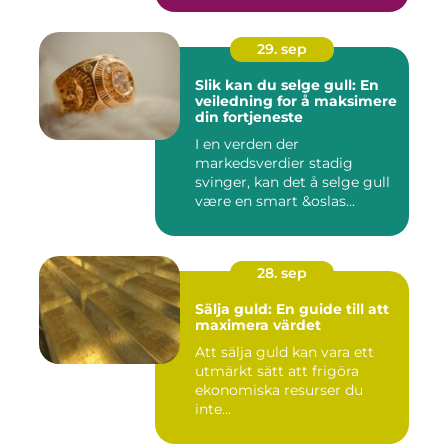
29. sep
Slik kan du selge gull: En
veiledning for å maksimere
din fortjeneste
I en verden der
markedsverdier stadig
svinger, kan det å selge gull
være en smart &oslas...
28. sep
Sälja guld: En guide till att
maximera värdet
Att sälja guld kan vara ett
utmärkt sätt att frigöra
ekonomiska resurser du
inte...