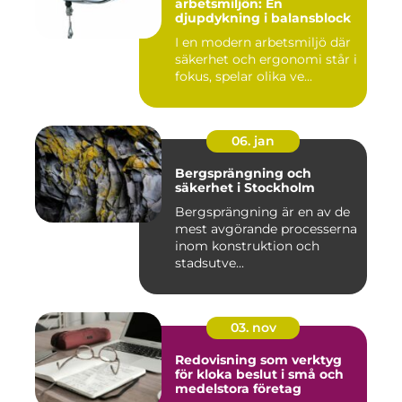
arbetsmiljön: En
djupdykning i balansblock
I en modern arbetsmiljö där
säkerhet och ergonomi står i
fokus, spelar olika ve...
06. jan
Bergsprängning och
säkerhet i Stockholm
Bergsprängning är en av de
mest avgörande processerna
inom konstruktion och
stadsutve...
03. nov
Redovisning som verktyg
för kloka beslut i små och
medelstora företag