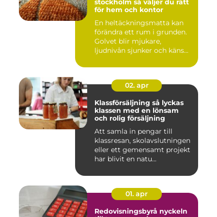
stockholm så väljer du rätt
för hem och kontor
En heltäckningsmatta kan
förändra ett rum i grunden.
Golvet blir mjukare,
ljudnivån sjunker och käns...
02. apr
Klassförsäljning så lyckas
klassen med en lönsam
och rolig försäljning
Att samla in pengar till
klassresan, skolavslutningen
eller ett gemensamt projekt
har blivit en natu...
01. apr
Redovisningsbyrå nyckeln