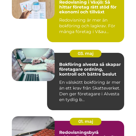
Redovisning i Växjö: Så
hittar företag rätt stöd för
ekonomi och tillväxt
Redovisning är mer än
bokföring och lagkrav. För
många företag i V&au...
03. maj
Bokföring alvesta så skapar
företagare ordning,
kontroll och bättre beslut
En välskött bokföring är mer
än ett krav från Skatteverket.
Den ger företagare i Alvesta
en tydlig b...
01. maj
Redovisningsbyrå