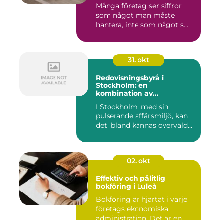
Många företag ser siffror
som något man måste
hantera, inte som något s...
31. okt
Redovisningsbyrå i
Stockholm: en
kombination av
professionalism och
I Stockholm, med sin
personlig service
pulserande affärsmiljö, kan
det ibland kännas överväld...
02. okt
Effektiv och pålitlig
bokföring i Luleå
Bokföring är hjärtat i varje
företags ekonomiska
administration. Det är en ...