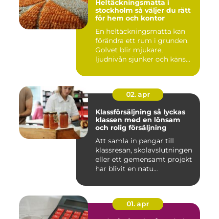
Heltäckningsmatta i
stockholm så väljer du rätt
för hem och kontor
En heltäckningsmatta kan
förändra ett rum i grunden.
Golvet blir mjukare,
ljudnivån sjunker och käns...
02. apr
Klassförsäljning så lyckas
klassen med en lönsam
och rolig försäljning
Att samla in pengar till
klassresan, skolavslutningen
eller ett gemensamt projekt
har blivit en natu...
01. apr