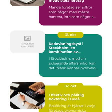
medelstora företag
Många företag ser siffror
som något man måste
hantera, inte som något s...
31. okt
Redovisningsbyrå i
Stockholm: en
kombination av
professionalism och
I Stockholm, med sin
personlig service
pulserande affärsmiljö, kan
det ibland kännas överväld...
02. okt
Effektiv och pålitlig
bokföring i Luleå
Bokföring är hjärtat i varje
företags ekonomiska