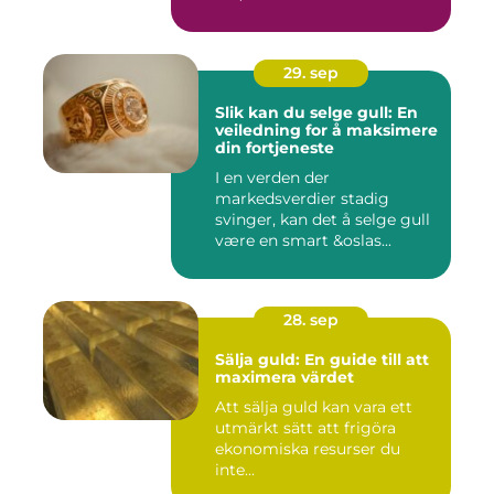
29. sep
Slik kan du selge gull: En
veiledning for å maksimere
din fortjeneste
I en verden der
markedsverdier stadig
svinger, kan det å selge gull
være en smart &oslas...
28. sep
Sälja guld: En guide till att
maximera värdet
Att sälja guld kan vara ett
utmärkt sätt att frigöra
ekonomiska resurser du
inte...