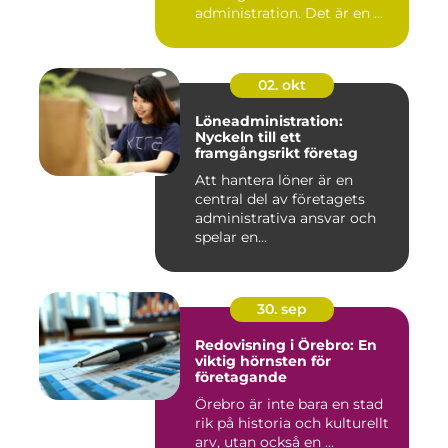
administration. Det är en ...
02. okt
Löneadministration:
Nyckeln till ett
framgångsrikt företag
Att hantera löner är en
central del av företagets
administrativa ansvar och
spelar en...
30. sep
Redovisning i Örebro: En
viktig hörnsten för
företagande
Örebro är inte bara en stad
rik på historia och kulturellt
arv, utan också en ...