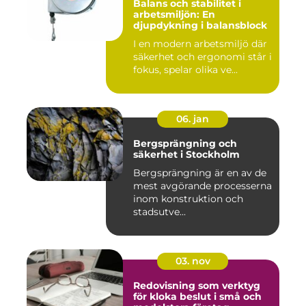
Balans och stabilitet i
arbetsmiljön: En
djupdykning i balansblock
I en modern arbetsmiljö där
säkerhet och ergonomi står i
fokus, spelar olika ve...
06. jan
Bergsprängning och
säkerhet i Stockholm
Bergsprängning är en av de
mest avgörande processerna
inom konstruktion och
stadsutve...
03. nov
Redovisning som verktyg
för kloka beslut i små och