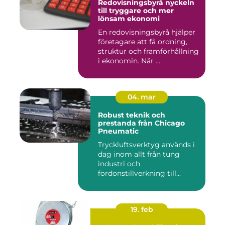
Redovisningsbyrå nyckeln
till tryggare och mer
lönsam ekonomi
En redovisningsbyrå hjälper
företagare att få ordning,
struktur och framförhållning
i ekonomin. När ...
04. mar
Robust teknik och
prestanda från Chicago
Pneumatic
Tryckluftsverktyg används i
dag inom allt från tung
industri och
fordonstillverkning till...
19. feb