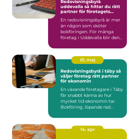
Redovisningsbyrå
uddevalla så hittar du rätt
partner för företagets
ekonomi
En redovisningsbyrå är mer
än någon som sköter
bokföringen. För många
företag i Uddevalla blir den
e...
01. maj
Redovisningsbyrå i täby så
väljer företag rätt partner
för ekonomin
En växande företagare i Täby
får snabbt känna av hur
mycket tid ekonomin tar.
Bokföring, löpande red...
14. apr