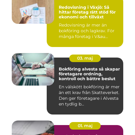
Redovisning i Växjö: Så
hittar företag rätt stöd för
ekonomi och tillväxt
Redovisning är mer än
bokföring och lagkrav. För
många företag i V&au...
03. maj
Bokföring alvesta så skapar
företagare ordning,
kontroll och bättre beslut
En välskött bokföring är mer
än ett krav från Skatteverket.
Den ger företagare i Alvesta
en tydlig b...
01. maj