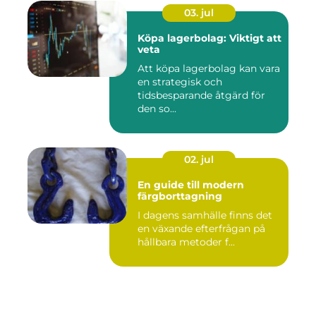
03. jul
Köpa lagerbolag: Viktigt att
veta
Att köpa lagerbolag kan vara
en strategisk och
tidsbesparande åtgärd för
den so...
02. jul
En guide till modern
färgborttagning
I dagens samhälle finns det
en växande efterfrågan på
hållbara metoder f...