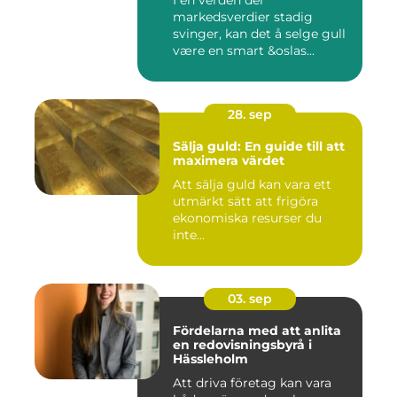
I en verden der
markedsverdier stadig
svinger, kan det å selge gull
være en smart &oslas...
28. sep
Sälja guld: En guide till att
maximera värdet
Att sälja guld kan vara ett
utmärkt sätt att frigöra
ekonomiska resurser du
inte...
03. sep
Fördelarna med att anlita
en redovisningsbyrå i
Hässleholm
Att driva företag kan vara