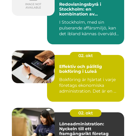
Redovisningsbyrå i
Stockholm: en
kombination av
professionalism och
I Stockholm, med sin
personlig service
pulserande affärsmiljö, kan
det ibland kännas överväld...
02. okt
Effektiv och pålitlig
bokföring i Luleå
Bokföring är hjärtat i varje
företags ekonomiska
administration. Det är en ...
02. okt
Löneadministration:
Nyckeln till ett
framgångsrikt företag