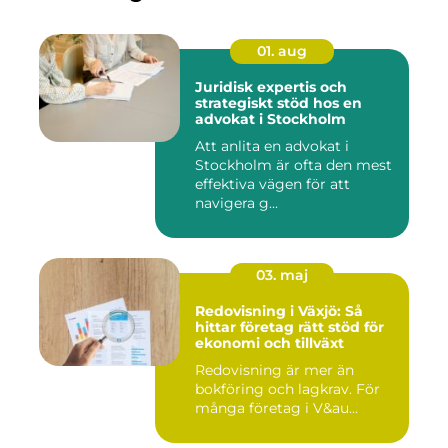
01. aug
Juridisk expertis och
strategiskt stöd hos en
advokat i Stockholm
Att anlita en advokat i
Stockholm är ofta den mest
effektiva vägen för att
navigera g...
03. maj
Redovisning i Växjö: Så
hittar företag rätt stöd för
ekonomi och tillväxt
Redovisning är mer än
bokföring och lagkrav. För
många företag i V&au...