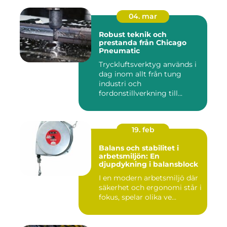
04. mar
Robust teknik och
prestanda från Chicago
Pneumatic
Tryckluftsverktyg används i
dag inom allt från tung
industri och
fordonstillverkning till...
19. feb
Balans och stabilitet i
arbetsmiljön: En
djupdykning i balansblock
I en modern arbetsmiljö där
säkerhet och ergonomi står i
fokus, spelar olika ve...