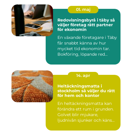
01. maj
Redovisningsbyrå i täby så
väljer företag rätt partner
för ekonomin
En växande företagare i Täby
får snabbt känna av hur
mycket tid ekonomin tar.
Bokföring, löpande red...
14. apr
Heltäckningsmatta i
stockholm så väljer du rätt
för hem och kontor
En heltäckningsmatta kan
förändra ett rum i grunden.
Golvet blir mjukare,
ljudnivån sjunker och käns...