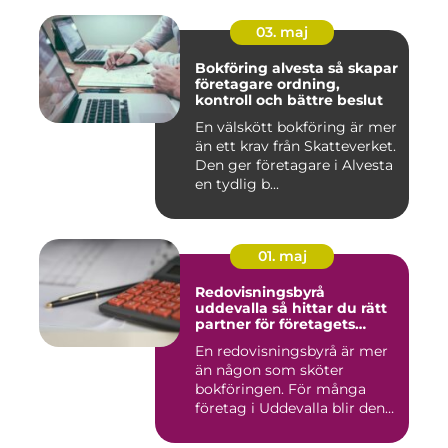
03. maj
Bokföring alvesta så skapar
företagare ordning,
kontroll och bättre beslut
En välskött bokföring är mer
än ett krav från Skatteverket.
Den ger företagare i Alvesta
en tydlig b...
01. maj
Redovisningsbyrå
uddevalla så hittar du rätt
partner för företagets
ekonomi
En redovisningsbyrå är mer
än någon som sköter
bokföringen. För många
företag i Uddevalla blir den
e...