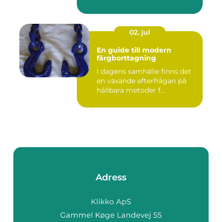
02. jul
En guide till modern
färgborttagning
I dagens samhälle finns det
en växande efterfrågan på
hållbara metoder f...
Adress