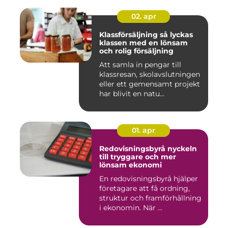
02. apr
Klassförsäljning så lyckas
klassen med en lönsam
och rolig försäljning
Att samla in pengar till
klassresan, skolavslutningen
eller ett gemensamt projekt
har blivit en natu...
01. apr
Redovisningsbyrå nyckeln
till tryggare och mer
lönsam ekonomi
En redovisningsbyrå hjälper
företagare att få ordning,
struktur och framförhållning
i ekonomin. När ...