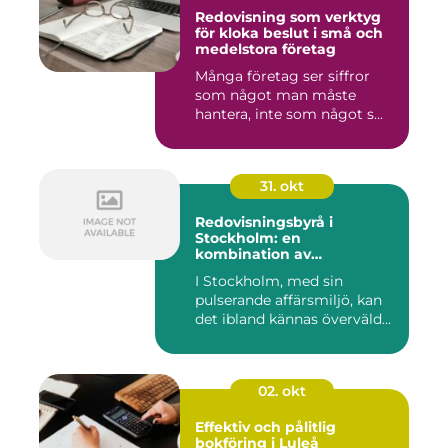
Redovisning som verktyg
för kloka beslut i små och
medelstora företag
Många företag ser siffror
som något man måste
hantera, inte som något s...
31. okt
Redovisningsbyrå i
Stockholm: en
kombination av
professionalism och
I Stockholm, med sin
personlig service
pulserande affärsmiljö, kan
det ibland kännas överväld...
02. okt
Effektiv och pålitlig
bokföring i Luleå