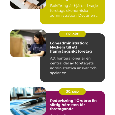
Bokföring är hjärtat i varje
företags ekonomiska
administration. Det är en ...
02. okt
Löneadministration:
Nyckeln till ett
framgångsrikt företag
Att hantera löner är en
central del av företagets
administrativa ansvar och
spelar en...
30. sep
Redovisning i Örebro: En
viktig hörnsten för
företagande