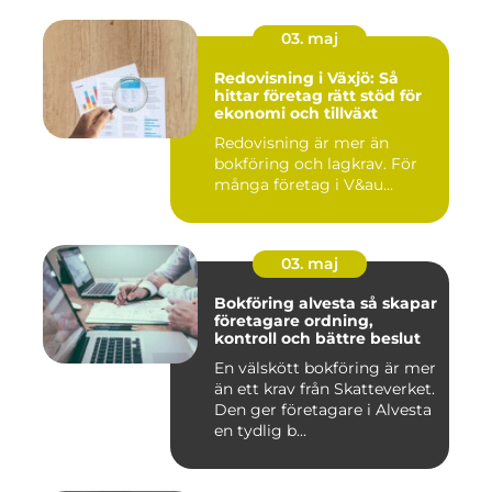
03. maj
Redovisning i Växjö: Så
hittar företag rätt stöd för
ekonomi och tillväxt
Redovisning är mer än
bokföring och lagkrav. För
många företag i V&au...
03. maj
Bokföring alvesta så skapar
företagare ordning,
kontroll och bättre beslut
En välskött bokföring är mer
än ett krav från Skatteverket.
Den ger företagare i Alvesta
en tydlig b...