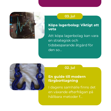
03. jul
Köpa lagerbolag: Viktigt att
veta
Att köpa lagerbolag kan vara
en strategisk och
tidsbesparande åtgärd för
den so...
02. jul
En guide till modern
färgborttagning
I dagens samhälle finns det
en växande efterfrågan på
hållbara metoder f...