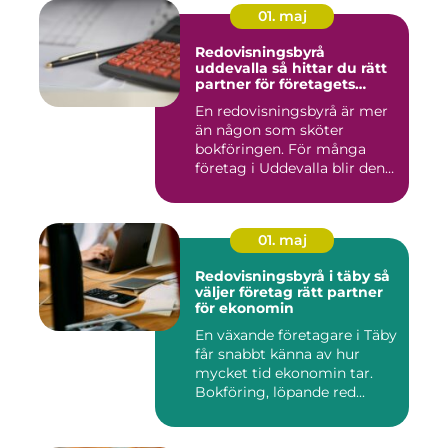
01. maj
Redovisningsbyrå
uddevalla så hittar du rätt
partner för företagets
ekonomi
En redovisningsbyrå är mer
än någon som sköter
bokföringen. För många
företag i Uddevalla blir den
e...
01. maj
Redovisningsbyrå i täby så
väljer företag rätt partner
för ekonomin
En växande företagare i Täby
får snabbt känna av hur
mycket tid ekonomin tar.
Bokföring, löpande red...