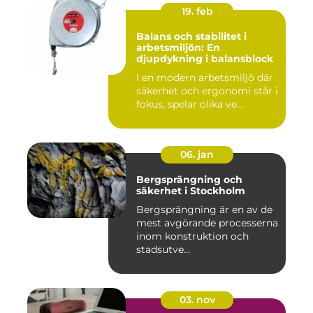
19. feb
Balans och stabilitet i
arbetsmiljön: En
djupdykning i balansblock
I en modern arbetsmiljö där
säkerhet och ergonomi står i
fokus, spelar olika ve...
06. jan
Bergsprängning och
säkerhet i Stockholm
Bergsprängning är en av de
mest avgörande processerna
inom konstruktion och
stadsutve...
03. nov