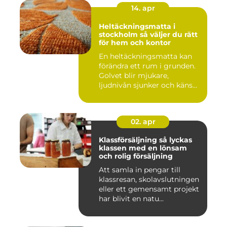
14. apr
Heltäckningsmatta i
stockholm så väljer du rätt
för hem och kontor
En heltäckningsmatta kan
förändra ett rum i grunden.
Golvet blir mjukare,
ljudnivån sjunker och käns...
02. apr
Klassförsäljning så lyckas
klassen med en lönsam
och rolig försäljning
Att samla in pengar till
klassresan, skolavslutningen
eller ett gemensamt projekt
har blivit en natu...