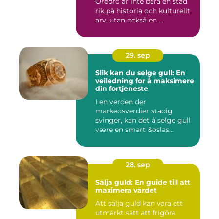
Örebro är inte bara en stad
rik på historia och kulturellt
arv, utan också en ...
29. sep
Slik kan du selge gull: En
veiledning for å maksimere
din fortjeneste
I en verden der
markedsverdier stadig
svinger, kan det å selge gull
være en smart &oslas...
28. sep
Sälja guld: En guide till att
maximera värdet
Att sälja guld kan vara ett
utmärkt sätt att frigöra