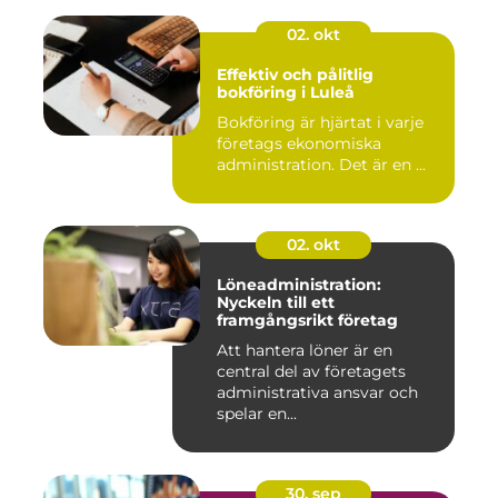
02. okt
Effektiv och pålitlig
bokföring i Luleå
Bokföring är hjärtat i varje
företags ekonomiska
administration. Det är en ...
02. okt
Löneadministration:
Nyckeln till ett
framgångsrikt företag
Att hantera löner är en
central del av företagets
administrativa ansvar och
spelar en...
30. sep