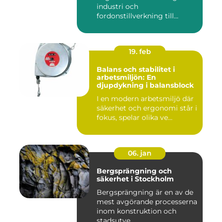
industri och
fordonstillverkning till...
19. feb
Balans och stabilitet i
arbetsmiljön: En
djupdykning i balansblock
I en modern arbetsmiljö där
säkerhet och ergonomi står i
fokus, spelar olika ve...
06. jan
Bergsprängning och
säkerhet i Stockholm
Bergsprängning är en av de
mest avgörande processerna
inom konstruktion och
stadsutve...