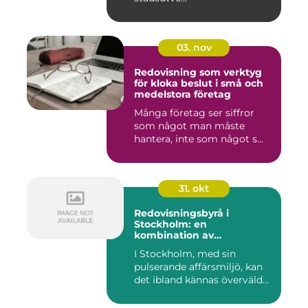
03. nov
Redovisning som verktyg
för kloka beslut i små och
medelstora företag
Många företag ser siffror
som något man måste
hantera, inte som något s...
31. okt
Redovisningsbyrå i
Stockholm: en
kombination av
professionalism och
I Stockholm, med sin
personlig service
pulserande affärsmiljö, kan
det ibland kännas överväld...