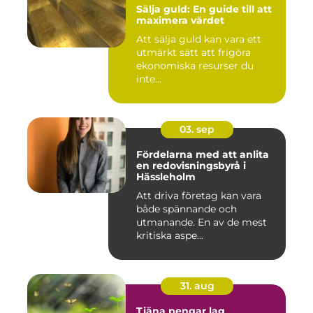
Sälja guld: En guide till att
maximera värdet
Att sälja guld kan vara ett
utmärkt sätt att frigöra
ekonomiska resurser du
inte...
03. sep
Fördelarna med att anlita
en redovisningsbyrå i
Hässleholm
Att driva företag kan vara
både spännande och
utmanande. En av de mest
kritiska aspe...
31. aug
Tjäna pengar lag