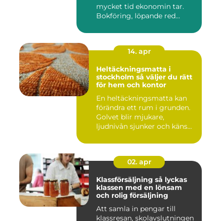
mycket tid ekonomin tar.
Bokföring, löpande red...
14. apr
Heltäckningsmatta i
stockholm så väljer du rätt
för hem och kontor
En heltäckningsmatta kan
förändra ett rum i grunden.
Golvet blir mjukare,
ljudnivån sjunker och käns...
02. apr
Klassförsäljning så lyckas
klassen med en lönsam
och rolig försäljning
Att samla in pengar till
klassresan, skolavslutningen