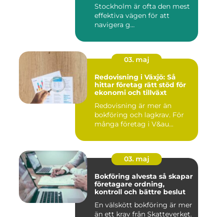
Stockholm är ofta den mest
effektiva vägen för att
navigera g...
03. maj
Redovisning i Växjö: Så
hittar företag rätt stöd för
ekonomi och tillväxt
Redovisning är mer än
bokföring och lagkrav. För
många företag i V&au...
03. maj
Bokföring alvesta så skapar
företagare ordning,
kontroll och bättre beslut
En välskött bokföring är mer
än ett krav från Skatteverket.