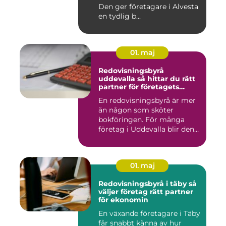
Den ger företagare i Alvesta
en tydlig b...
01. maj
Redovisningsbyrå
uddevalla så hittar du rätt
partner för företagets
ekonomi
En redovisningsbyrå är mer
än någon som sköter
bokföringen. För många
företag i Uddevalla blir den
e...
01. maj
Redovisningsbyrå i täby så
väljer företag rätt partner
för ekonomin
En växande företagare i Täby
får snabbt känna av hur