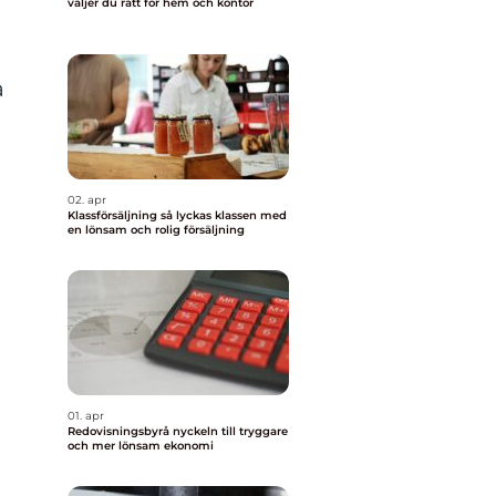
väljer du rätt för hem och kontor
a
02. apr
Klassförsäljning så lyckas klassen med
en lönsam och rolig försäljning
01. apr
Redovisningsbyrå nyckeln till tryggare
och mer lönsam ekonomi