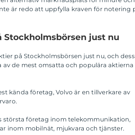
är en alternativ marknadsplats för mindre oc
te är redo att uppfylla kraven för notering 
å Stockholmsbörsen just nu
aktier på Stockholmsbörsen just nu, och des
ra av de mest omsatta och populära aktierna
est kända företag, Volvo är en tillverkare av
rvaro.
ens största företag inom telekommunikation,
ar inom mobilnät, mjukvara och tjänster.