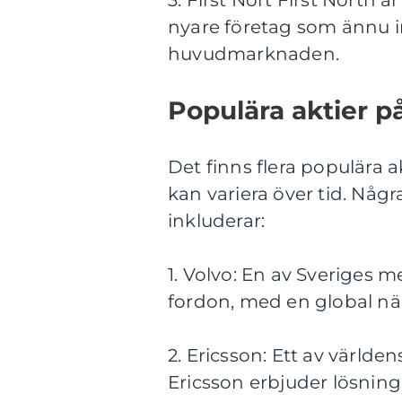
3. First Nort First North 
nyare företag som ännu in
huvudmarknaden.
Populära aktier p
Det finns flera populära 
kan variera över tid. Någ
inkluderar:
1. Volvo: En av Sveriges m
fordon, med en global nä
2. Ericsson: Ett av värld
Ericsson erbjuder lösning