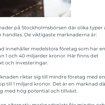
knader på Stockholmsbörsen där olika typer 
n handlas. De viktigaste marknaderna är:
d innehåller medelstora företag som har e
 1 och 40 miljarder kronor. Här finns det
äxt och investeringar.
knaden riktar sig till mindre företag med e
till 1 miljard kronor. Det är en marknad dä
g med hög potential och tillväxt.