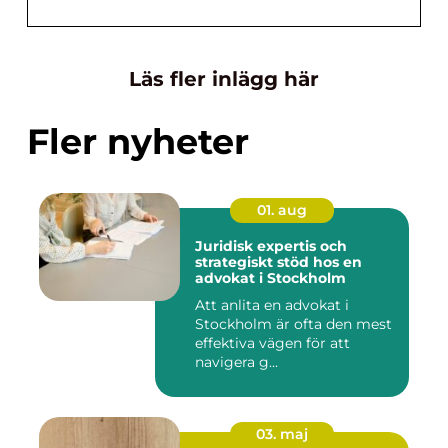
Läs fler inlägg här
Fler nyheter
01. aug
Juridisk expertis och
strategiskt stöd hos en
advokat i Stockholm
Att anlita en advokat i
Stockholm är ofta den mest
effektiva vägen för att
navigera g...
03. maj