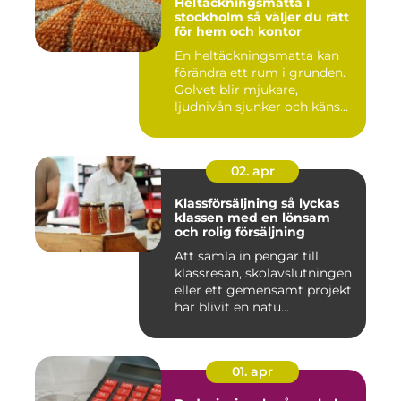
Heltäckningsmatta i
stockholm så väljer du rätt
för hem och kontor
En heltäckningsmatta kan
förändra ett rum i grunden.
Golvet blir mjukare,
ljudnivån sjunker och käns...
02. apr
Klassförsäljning så lyckas
klassen med en lönsam
och rolig försäljning
Att samla in pengar till
klassresan, skolavslutningen
eller ett gemensamt projekt
har blivit en natu...
01. apr