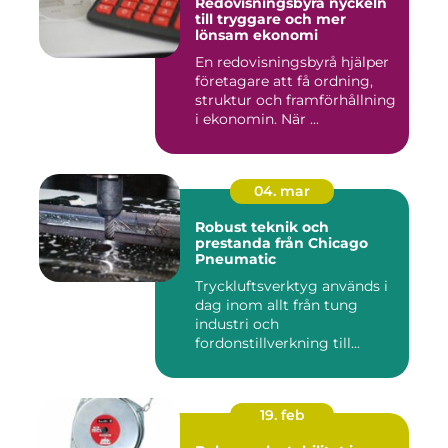
Redovisningsbyrå nyckeln
till tryggare och mer
lönsam ekonomi
En redovisningsbyrå hjälper
företagare att få ordning,
struktur och framförhållning
i ekonomin. När ...
04. mar
Robust teknik och
prestanda från Chicago
Pneumatic
Tryckluftsverktyg används i
dag inom allt från tung
industri och
fordonstillverkning till...
19. feb