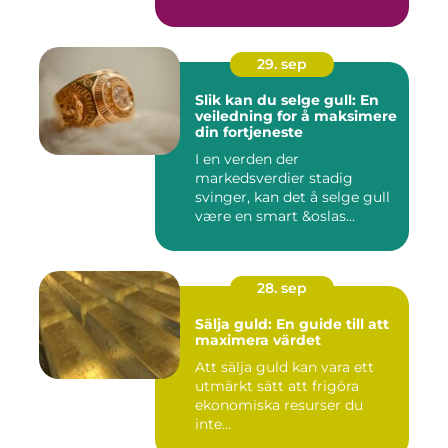
29. sep
Slik kan du selge gull: En
veiledning for å maksimere
din fortjeneste
I en verden der
markedsverdier stadig
svinger, kan det å selge gull
være en smart &oslas...
28. sep
Sälja guld: En guide till att
maximera värdet
Att sälja guld kan vara ett
utmärkt sätt att frigöra
ekonomiska resurser du
inte...