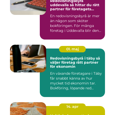
Redovisningsbyrå
uddevalla så hittar du rätt
partner för företagets
ekonomi
En redovisningsbyrå är mer
än någon som sköter
bokföringen. För många
företag i Uddevalla blir den
e...
01. maj
Redovisningsbyrå i täby så
väljer företag rätt partner
för ekonomin
En växande företagare i Täby
får snabbt känna av hur
mycket tid ekonomin tar.
Bokföring, löpande red...
14. apr