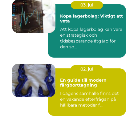
03. jul
Köpa lagerbolag: Viktigt att
veta
Att köpa lagerbolag kan vara
en strategisk och
tidsbesparande åtgärd för
den so...
02. jul
En guide till modern
färgborttagning
I dagens samhälle finns det
en växande efterfrågan på
hållbara metoder f...