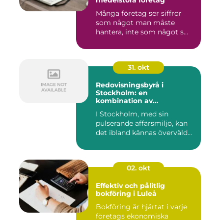
Många företag ser siffror
som något man måste
hantera, inte som något s...
31. okt
Redovisningsbyrå i
Stockholm: en
kombination av
professionalism och
I Stockholm, med sin
personlig service
pulserande affärsmiljö, kan
det ibland kännas överväld...
02. okt
Effektiv och pålitlig
bokföring i Luleå
Bokföring är hjärtat i varje
företags ekonomiska