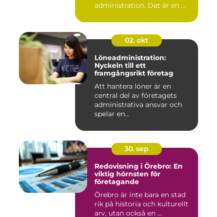
administration. Det är en ...
02. okt
Löneadministration:
Nyckeln till ett
framgångsrikt företag
Att hantera löner är en
central del av företagets
administrativa ansvar och
spelar en...
30. sep
Redovisning i Örebro: En
viktig hörnsten för
företagande
Örebro är inte bara en stad
rik på historia och kulturellt
arv, utan också en ...