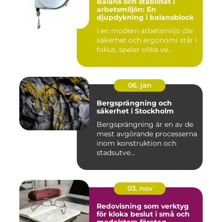
Balans och stabilitet i
arbetsmiljön: En
djupdykning i balansblock
I en modern arbetsmiljö där
säkerhet och ergonomi står i
fokus, spelar olika ve...
06. jan
Bergsprängning och
säkerhet i Stockholm
Bergsprängning är en av de
mest avgörande processerna
inom konstruktion och
stadsutve...
03. nov
Redovisning som verktyg
för kloka beslut i små och
medelstora företag