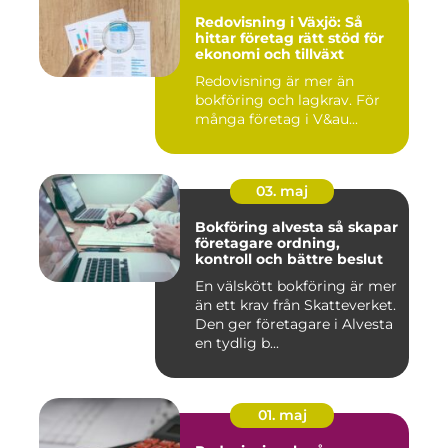
Redovisning i Växjö: Så
hittar företag rätt stöd för
ekonomi och tillväxt
Redovisning är mer än
bokföring och lagkrav. För
många företag i V&au...
03. maj
Bokföring alvesta så skapar
företagare ordning,
kontroll och bättre beslut
En välskött bokföring är mer
än ett krav från Skatteverket.
Den ger företagare i Alvesta
en tydlig b...
01. maj