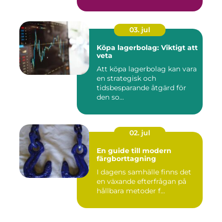
03. jul
Köpa lagerbolag: Viktigt att
veta
Att köpa lagerbolag kan vara
en strategisk och
tidsbesparande åtgärd för
den so...
02. jul
En guide till modern
färgborttagning
I dagens samhälle finns det
en växande efterfrågan på
hållbara metoder f...