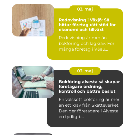
03. maj
Redovisning i Växjö: Så
hittar företag rätt stöd för
ekonomi och tillväxt
Redovisning är mer än
bokföring och lagkrav. För
många företag i V&au...
03. maj
Bokföring alvesta så skapar
företagare ordning,
kontroll och bättre beslut
En välskött bokföring är mer
än ett krav från Skatteverket.
Den ger företagare i Alvesta
en tydlig b...