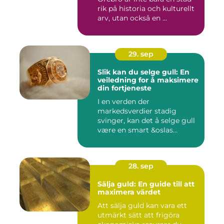
rik på historia och kulturellt
arv, utan också en ...
29. sep
Slik kan du selge gull: En
veiledning for å maksimere
din fortjeneste
I en verden der
markedsverdier stadig
svinger, kan det å selge gull
være en smart &oslas...
28. sep
Sälja guld: En guide till att
maximera värdet
Att sälja guld kan vara ett
utmärkt sätt att frigöra