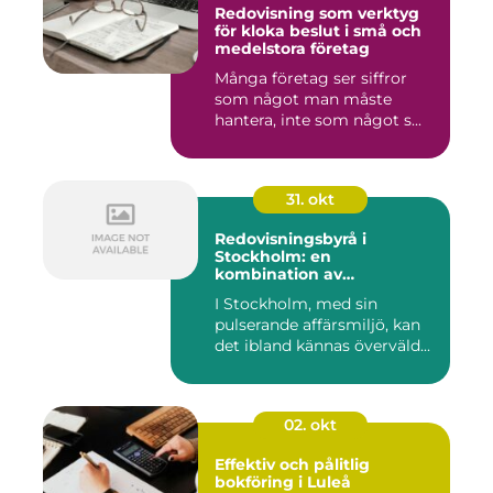
Redovisning som verktyg
för kloka beslut i små och
medelstora företag
Många företag ser siffror
som något man måste
hantera, inte som något s...
31. okt
Redovisningsbyrå i
Stockholm: en
kombination av
professionalism och
I Stockholm, med sin
personlig service
pulserande affärsmiljö, kan
det ibland kännas överväld...
02. okt
Effektiv och pålitlig
bokföring i Luleå