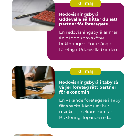
01. maj
Redovisningsbyrå
uddevalla så hittar du rätt
partner för företagets
ekonomi
En redovisningsbyrå är mer
än någon som sköter
bokföringen. För många
företag i Uddevalla blir den
e...
01. maj
Redovisningsbyrå i täby så
väljer företag rätt partner
för ekonomin
En växande företagare i Täby
får snabbt känna av hur
mycket tid ekonomin tar.
Bokföring, löpande red...