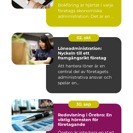
Bokföring är hjärtat i varje
företags ekonomiska
administration. Det är en ...
02. okt
Löneadministration:
Nyckeln till ett
framgångsrikt företag
Att hantera löner är en
central del av företagets
administrativa ansvar och
spelar en...
30. sep
Redovisning i Örebro: En
viktig hörnsten för
företagande
Örebro är inte bara en stad