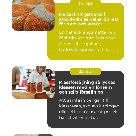
14. apr
Heltäckningsmatta i
stockholm så väljer du rätt
för hem och kontor
En heltäckningsmatta kan
förändra ett rum i grunden.
Golvet blir mjukare,
ljudnivån sjunker och käns...
02. apr
Klassförsäljning så lyckas
klassen med en lönsam
och rolig försäljning
Att samla in pengar till
klassresan, skolavslutningen
eller ett gemensamt projekt
har blivit en natu...