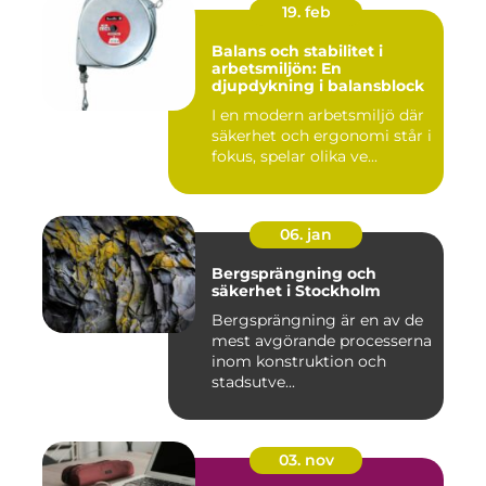
19. feb
Balans och stabilitet i
arbetsmiljön: En
djupdykning i balansblock
I en modern arbetsmiljö där
säkerhet och ergonomi står i
fokus, spelar olika ve...
06. jan
Bergsprängning och
säkerhet i Stockholm
Bergsprängning är en av de
mest avgörande processerna
inom konstruktion och
stadsutve...
03. nov