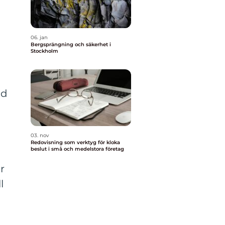
06. jan
Bergsprängning och säkerhet i
Stockholm
od
03. nov
Redovisning som verktyg för kloka
beslut i små och medelstora företag
r
l
r