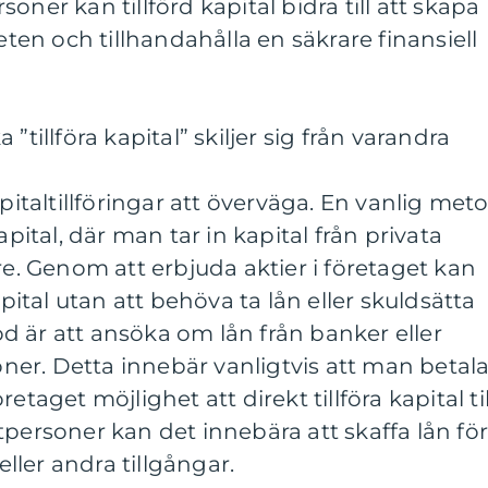
oner kan tillförd kapital bidra till att skapa
n och tillhandahålla en säkrare finansiell
”tillföra kapital” skiljer sig från varandra
apitaltillföringar att överväga. En vanlig met
apital, där man tar in kapital från privata
re. Genom att erbjuda aktier i företaget kan
apital utan att behöva ta lån eller skuldsätta
 är att ansöka om lån från banker eller
ioner. Detta innebär vanligtvis att man betala
etaget möjlighet att direkt tillföra kapital til
tpersoner kan det innebära att skaffa lån fö
 eller andra tillgångar.