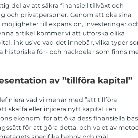
ktig del av att säkra finansiell tillväxt och
ag och privatpersoner. Genom att öka sina
möjligheter till expansion, investeringar oc
enna artikel kommer vi att utforska olika
pital, inklusive vad det innebär, vilka typer s
lka historiska för- och nackdelar som finns m
entation av ”tillföra kapital”
 definiera vad vi menar med ”att tillföra
t skaffa eller injicera nytt kapital i en
sons ekonomi för att öka dess finansiella bas
ngssätt för att göra detta, och valet av meto
 företagets specifika behov och mål.