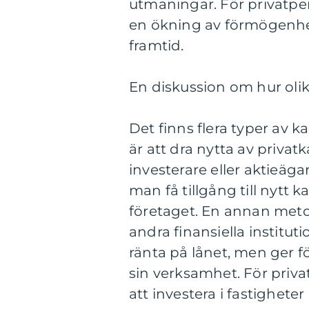
utmaningar. För privatpers
en ökning av förmögenhete
framtid.
En diskussion om hur olika 
Det finns flera typer av k
är att dra nytta av privatk
investerare eller aktieäga
man få tillgång till nytt k
företaget. En annan metod
andra finansiella institut
ränta på lånet, men ger för
sin verksamhet. För priva
att investera i fastigheter