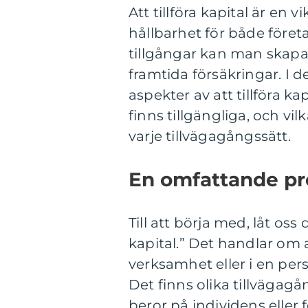
Att tillföra kapital är en vi
hållbarhet för både föret
tillgångar kan man skapa 
framtida försäkringar. I d
aspekter av att tillföra ka
finns tillgängliga, och vi
varje tillvägagångssätt.
En omfattande pres
Till att börja med, låt oss
kapital.” Det handlar om at
verksamhet eller i en per
Det finns olika tillvägagå
beror på individens eller