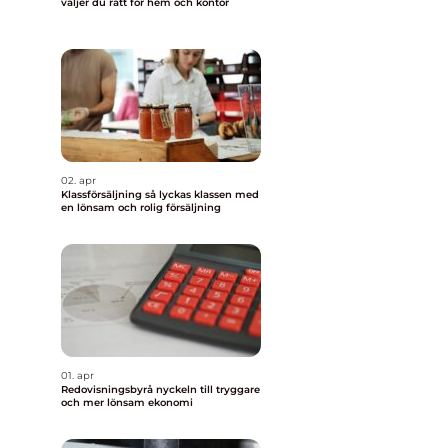
väljer du rätt för hem och kontor
02. apr
Klassförsäljning så lyckas klassen med
en lönsam och rolig försäljning
01. apr
Redovisningsbyrå nyckeln till tryggare
och mer lönsam ekonomi