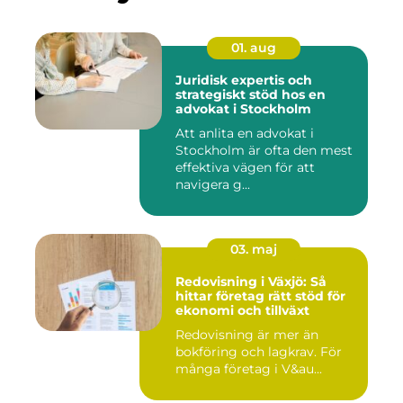
01. aug
Juridisk expertis och
strategiskt stöd hos en
advokat i Stockholm
Att anlita en advokat i
Stockholm är ofta den mest
effektiva vägen för att
navigera g...
03. maj
Redovisning i Växjö: Så
hittar företag rätt stöd för
ekonomi och tillväxt
Redovisning är mer än
bokföring och lagkrav. För
många företag i V&au...