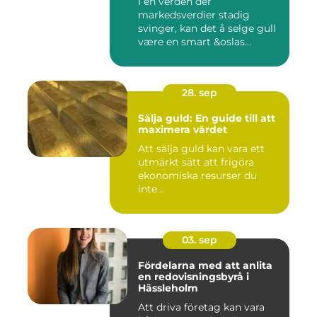
I en verden der
markedsverdier stadig
svinger, kan det å selge gull
være en smart &oslas...
28. sep
Sälja guld: En guide till att
maximera värdet
Att sälja guld kan vara ett
utmärkt sätt att frigöra
ekonomiska resurser du
inte...
03. sep
Fördelarna med att anlita
en redovisningsbyrå i
Hässleholm
Att driva företag kan vara