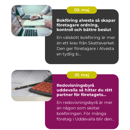
03. maj
Bokföring alvesta så skapar
företagare ordning,
kontroll och bättre beslut
En välskött bokföring är mer
än ett krav från Skatteverket.
Den ger företagare i Alvesta
en tydlig b...
01. maj
Redovisningsbyrå
uddevalla så hittar du rätt
partner för företagets
ekonomi
En redovisningsbyrå är mer
än någon som sköter
bokföringen. För många
företag i Uddevalla blir den
e...