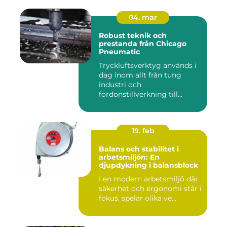
04. mar
Robust teknik och
prestanda från Chicago
Pneumatic
Tryckluftsverktyg används i
dag inom allt från tung
industri och
fordonstillverkning till...
19. feb
Balans och stabilitet i
arbetsmiljön: En
djupdykning i balansblock
I en modern arbetsmiljö där
säkerhet och ergonomi står i
fokus, spelar olika ve...