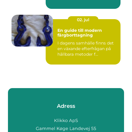
02. jul
En guide till modern
färgborttagning
I dagens samhälle finns det
en växande efterfrågan på
hållbara metoder f...
Adress