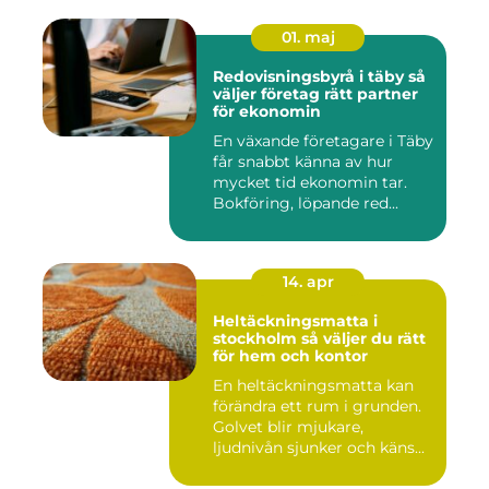
01. maj
Redovisningsbyrå i täby så
väljer företag rätt partner
för ekonomin
En växande företagare i Täby
får snabbt känna av hur
mycket tid ekonomin tar.
Bokföring, löpande red...
14. apr
Heltäckningsmatta i
stockholm så väljer du rätt
för hem och kontor
En heltäckningsmatta kan
förändra ett rum i grunden.
Golvet blir mjukare,
ljudnivån sjunker och käns...