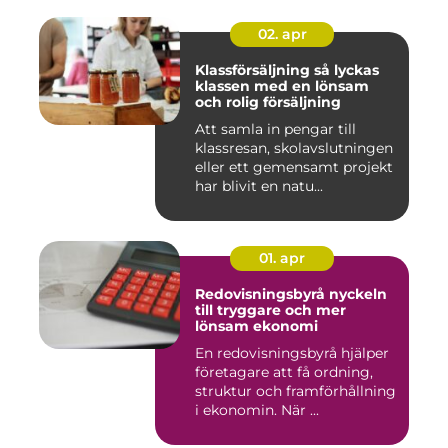
02. apr
Klassförsäljning så lyckas
klassen med en lönsam
och rolig försäljning
Att samla in pengar till
klassresan, skolavslutningen
eller ett gemensamt projekt
har blivit en natu...
01. apr
Redovisningsbyrå nyckeln
till tryggare och mer
lönsam ekonomi
En redovisningsbyrå hjälper
företagare att få ordning,
struktur och framförhållning
i ekonomin. När ...