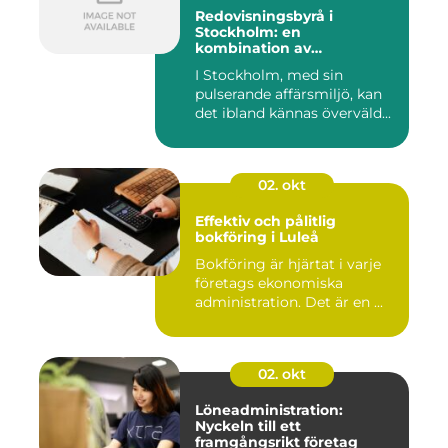
Redovisningsbyrå i
Stockholm: en
kombination av
professionalism och
I Stockholm, med sin
personlig service
pulserande affärsmiljö, kan
det ibland kännas överväld...
02. okt
Effektiv och pålitlig
bokföring i Luleå
Bokföring är hjärtat i varje
företags ekonomiska
administration. Det är en ...
02. okt
Löneadministration:
Nyckeln till ett
framgångsrikt företag